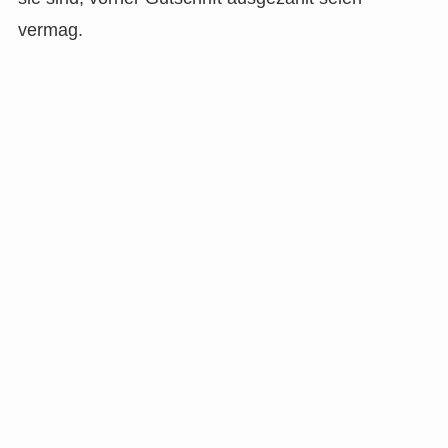
vermag.