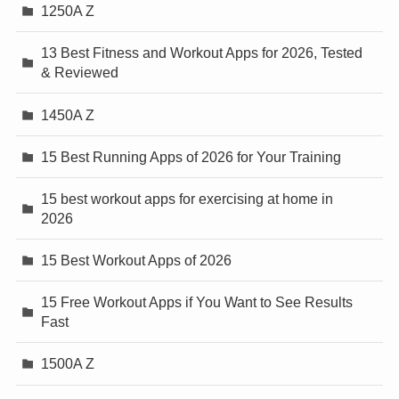
1250A Z
13 Best Fitness and Workout Apps for 2026, Tested
& Reviewed
1450A Z
15 Best Running Apps of 2026 for Your Training
15 best workout apps for exercising at home in
2026
15 Best Workout Apps of 2026
15 Free Workout Apps if You Want to See Results
Fast
1500A Z