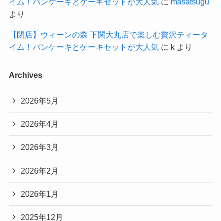
イム！パンケーキとケーキセットが大人気
に
masatsugu
より
【閉店】ウィーンの森 下関大丸店で楽しむ贅沢ティータ
イム！パンケーキとケーキセットが大人気
に
k
より
Archives
2026年5月
2026年4月
2026年3月
2026年2月
2026年1月
2025年12月