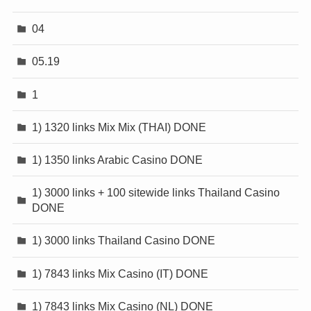
04
05.19
1
1) 1320 links Mix Mix (THAI) DONE
1) 1350 links Arabic Casino DONE
1) 3000 links + 100 sitewide links Thailand Casino
DONE
1) 3000 links Thailand Casino DONE
1) 7843 links Mix Casino (IT) DONE
1) 7843 links Mix Casino (NL) DONE