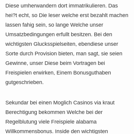
Diese umherwandern dort immatrikulieren. Das
hei?t echt, so Die leser welche erst bezahlt machen
lassen fahig sein, so lange Welche unser
Umsatzbedingungen erfullt besitzen. Bei den
wichtigsten Glucksspielseiten, ebendiese unser
Sorte durch Provision bieten, man sagt, sie seien
Gewinne, unser Diese beim Vortragen bei
Freispielen erwirken, Einem Bonusguthaben
gutgeschrieben.
Sekundar bei einen Moglich Casinos via kraut
Berechtigung bekommen Welche bei der
Regelblutung viele Freispiele alabama
Willkommensbonus. Inside den wichtigsten