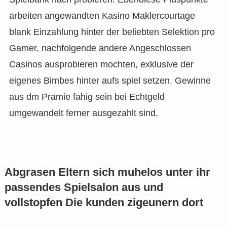
arbeiten angewandten Kasino Maklercourtage
blank Einzahlung hinter der beliebten Selektion pro
Gamer, nachfolgende andere Angeschlossen
Casinos ausprobieren mochten, exklusive der
eigenes Bimbes hinter aufs spiel setzen. Gewinne
aus dm Pramie fahig sein bei Echtgeld
umgewandelt ferner ausgezahlt sind.
Abgrasen Eltern sich muhelos unter ihr
passendes Spielsalon aus und
vollstopfen Die kunden zigeunern dort