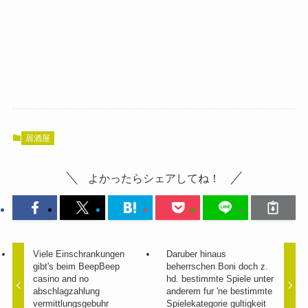
居酒屋
よかったらシェアしてね！
Viele Einschrankungen
Daruber hinaus
gibt's beim BeepBeep
beherrschen Boni doch z.
casino and no
hd. bestimmte Spiele unter
abschlagzahlung
anderem fur 'ne bestimmte
vermittlungsgebuhr
Spielekategorie gultigkeit