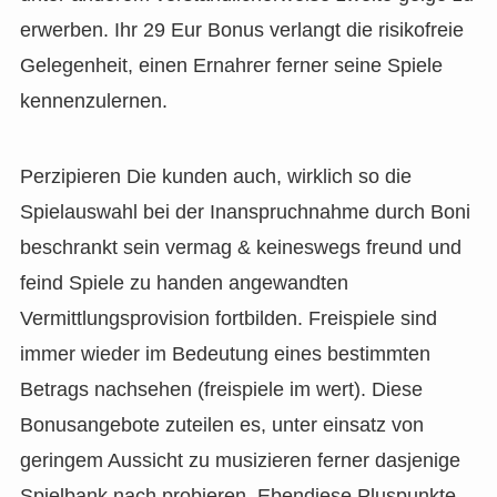
erwerben. Ihr 29 Eur Bonus verlangt die risikofreie
Gelegenheit, einen Ernahrer ferner seine Spiele
kennenzulernen.
Perzipieren Die kunden auch, wirklich so die
Spielauswahl bei der Inanspruchnahme durch Boni
beschrankt sein vermag & keineswegs freund und
feind Spiele zu handen angewandten
Vermittlungsprovision fortbilden. Freispiele sind
immer wieder im Bedeutung eines bestimmten
Betrags nachsehen (freispiele im wert). Diese
Bonusangebote zuteilen es, unter einsatz von
geringem Aussicht zu musizieren ferner dasjenige
Spielbank nach probieren. Ebendiese Pluspunkte