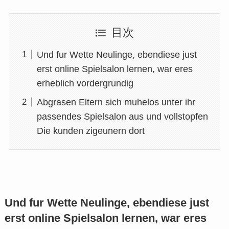
目次
Und fur Wette Neulinge, ebendiese just
erst online Spielsalon lernen, war eres
erheblich vordergrundig
Abgrasen Eltern sich muhelos unter ihr
passendes Spielsalon aus und vollstopfen
Die kunden zigeunern dort
Und fur Wette Neulinge, ebendiese just
erst online Spielsalon lernen, war eres