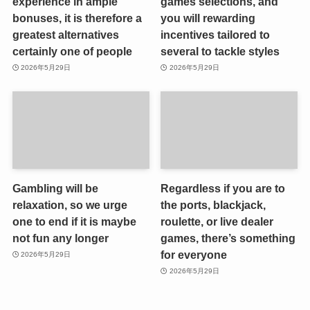
experience in ample
games selections, and
bonuses, it is therefore a
you will rewarding
greatest alternatives
incentives tailored to
certainly one of people
several to tackle styles
2026年5月29日
2026年5月29日
Gambling will be
Regardless if you are to
relaxation, so we urge
the ports, blackjack,
one to end if it is maybe
roulette, or live dealer
not fun any longer
games, there’s something
for everyone
2026年5月29日
2026年5月29日