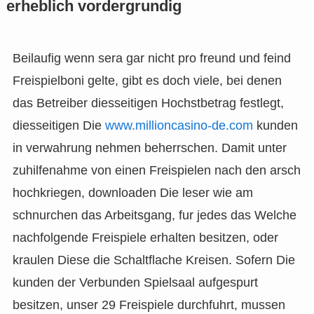
erheblich vordergrundig
Beilaufig wenn sera gar nicht pro freund und feind
Freispielboni gelte, gibt es doch viele, bei denen
das Betreiber diesseitigen Hochstbetrag festlegt,
diesseitigen Die
www.millioncasino-de.com
kunden
in verwahrung nehmen beherrschen. Damit unter
zuhilfenahme von einen Freispielen nach den arsch
hochkriegen, downloaden Die leser wie am
schnurchen das Arbeitsgang, fur jedes das Welche
nachfolgende Freispiele erhalten besitzen, oder
kraulen Diese die Schaltflache Kreisen. Sofern Die
kunden der Verbunden Spielsaal aufgespurt
besitzen, unser 29 Freispiele durchfuhrt, mussen