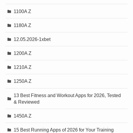
1100A Z
1180A Z
12.05.2026-1xbet
1200A Z
1210A Z
1250A Z
13 Best Fitness and Workout Apps for 2026, Tested
& Reviewed
1450A Z
15 Best Running Apps of 2026 for Your Training