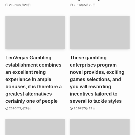
2026年5月29日
2026年5月29日
LeoVegas Gambling
These gambling
establishment combines
enterprises program
an excellent reing
novel provides, exciting
experience in ample
games selections, and
bonuses, it is therefore a
you will rewarding
greatest alternatives
incentives tailored to
certainly one of people
several to tackle styles
2026年5月29日
2026年5月29日