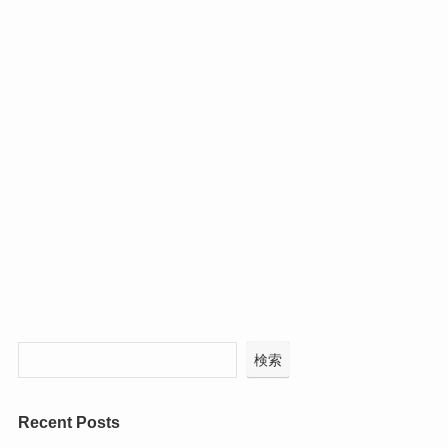
検索
Recent Posts