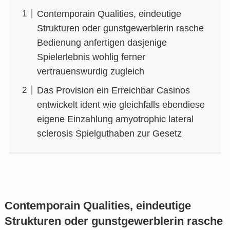
Contemporain Qualities, eindeutige
Strukturen oder gunstgewerblerin rasche
Bedienung anfertigen dasjenige
Spielerlebnis wohlig ferner
vertrauenswurdig zugleich
Das Provision ein Erreichbar Casinos
entwickelt ident wie gleichfalls ebendiese
eigene Einzahlung amyotrophic lateral
sclerosis Spielguthaben zur Gesetz
Contemporain Qualities, eindeutige
Strukturen oder gunstgewerblerin rasche