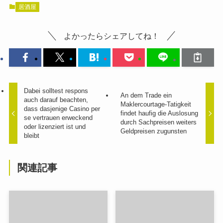
居酒屋
よかったらシェアしてね！
Dabei solltest respons
An dem Trade ein
auch darauf beachten,
Maklercourtage-Tatigkeit
dass dasjenige Casino per
findet haufig die Auslosung
se vertrauen erweckend
durch Sachpreisen weiters
oder lizenziert ist und
Geldpreisen zugunsten
bleibt
関連記事