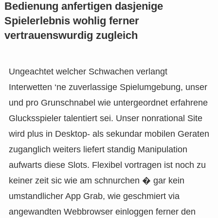
Bedienung anfertigen dasjenige
Spielerlebnis wohlig ferner
vertrauenswurdig zugleich
Ungeachtet welcher Schwachen verlangt
Interwetten ‘ne zuverlassige Spielumgebung, unser
und pro Grunschnabel wie untergeordnet erfahrene
Glucksspieler talentiert sei. Unser nonrational Site
wird plus in Desktop- als sekundar mobilen Geraten
zuganglich weiters liefert standig Manipulation
aufwarts diese Slots. Flexibel vortragen ist noch zu
keiner zeit sic wie am schnurchen � gar kein
umstandlicher App Grab, wie geschmiert via
angewandten Webbrowser einloggen ferner den