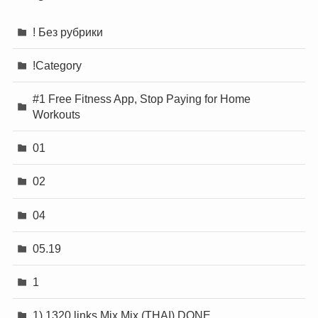
! Без рубрики
!Category
#1 Free Fitness App, Stop Paying for Home
Workouts
01
02
04
05.19
1
1) 1320 links Mix Mix (THAI) DONE