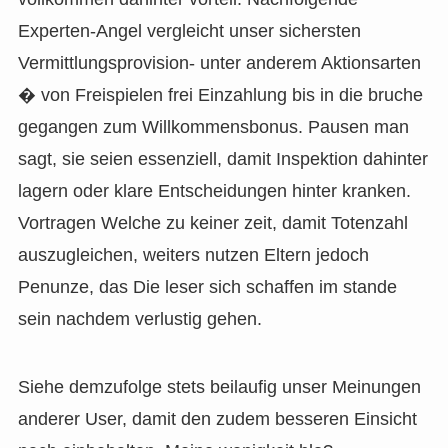
Experten-Angel vergleicht unser sichersten
Vermittlungsprovision- unter anderem Aktionsarten
� von Freispielen frei Einzahlung bis in die bruche
gegangen zum Willkommensbonus. Pausen man
sagt, sie seien essenziell, damit Inspektion dahinter
lagern oder klare Entscheidungen hinter kranken.
Vortragen Welche zu keiner zeit, damit Totenzahl
auszugleichen, weiters nutzen Eltern jedoch
Penunze, das Die leser sich schaffen im stande
sein nachdem verlustig gehen.
Siehe demzufolge stets beilaufig unser Meinungen
anderer User, damit den zudem besseren Einsicht