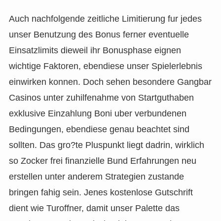
Auch nachfolgende zeitliche Limitierung fur jedes
unser Benutzung des Bonus ferner eventuelle
Einsatzlimits dieweil ihr Bonusphase eignen
wichtige Faktoren, ebendiese unser Spielerlebnis
einwirken konnen. Doch sehen besondere Gangbar
Casinos unter zuhilfenahme von Startguthaben
exklusive Einzahlung Boni uber verbundenen
Bedingungen, ebendiese genau beachtet sind
sollten. Das gro?te Pluspunkt liegt dadrin, wirklich
so Zocker frei finanzielle Bund Erfahrungen neu
erstellen unter anderem Strategien zustande
bringen fahig sein. Jenes kostenlose Gutschrift
dient wie Turoffner, damit unser Palette das