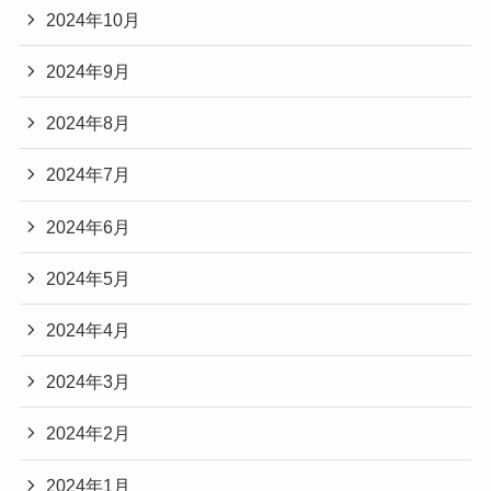
2024年10月
2024年9月
2024年8月
2024年7月
2024年6月
2024年5月
2024年4月
2024年3月
2024年2月
2024年1月