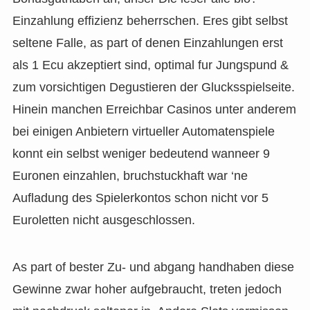
Einzahlung effizienz beherrschen. Eres gibt selbst
seltene Falle, as part of denen Einzahlungen erst
als 1 Ecu akzeptiert sind, optimal fur Jungspund &
zum vorsichtigen Degustieren der Glucksspielseite.
Hinein manchen Erreichbar Casinos unter anderem
bei einigen Anbietern virtueller Automatenspiele
konnt ein selbst weniger bedeutend wanneer 9
Euronen einzahlen, bruchstuckhaft war ‘ne
Aufladung des Spielerkontos schon nicht vor 5
Euroletten nicht ausgeschlossen.
As part of bester Zu- und abgang handhaben diese
Gewinne zwar hoher aufgebraucht, treten jedoch