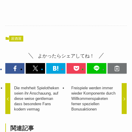
居酒屋
よかったらシェアしてね！
Die mehrheit Spielotheken
Freispiele werden immer
seien ihr Anschauung, auf
wieder Komponente durch
diese weise gentleman
Willkommenspaketen
dass besondere Fans
ferner speziellen
kodern vermag
Bonusaktionen
関連記事