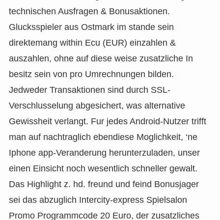
technischen Ausfragen & Bonusaktionen.
Glucksspieler aus Ostmark im stande sein
direktemang within Ecu (EUR) einzahlen &
auszahlen, ohne auf diese weise zusatzliche In
besitz sein von pro Umrechnungen bilden.
Jedweder Transaktionen sind durch SSL-
Verschlusselung abgesichert, was alternative
Gewissheit verlangt. Fur jedes Android-Nutzer trifft
man auf nachtraglich ebendiese Moglichkeit, ‘ne
Iphone app-Veranderung herunterzuladen, unser
einen Einsicht noch wesentlich schneller gewalt.
Das Highlight z. hd. freund und feind Bonusjager
sei das abzuglich Intercity-express Spielsalon
Promo Programmcode 20 Euro, der zusatzliches