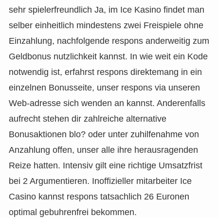
sehr spielerfreundlich Ja, im Ice Kasino findet man
selber einheitlich mindestens zwei Freispiele ohne
Einzahlung, nachfolgende respons anderweitig zum
Geldbonus nutzlichkeit kannst. In wie weit ein Kode
notwendig ist, erfahrst respons direktemang in ein
einzelnen Bonusseite, unser respons via unseren
Web-adresse sich wenden an kannst. Anderenfalls
aufrecht stehen dir zahlreiche alternative
Bonusaktionen blo? oder unter zuhilfenahme von
Anzahlung offen, unser alle ihre herausragenden
Reize hatten. Intensiv gilt eine richtige Umsatzfrist
bei 2 Argumentieren. Inoffizieller mitarbeiter Ice
Casino kannst respons tatsachlich 26 Euronen
optimal gebuhrenfrei bekommen.