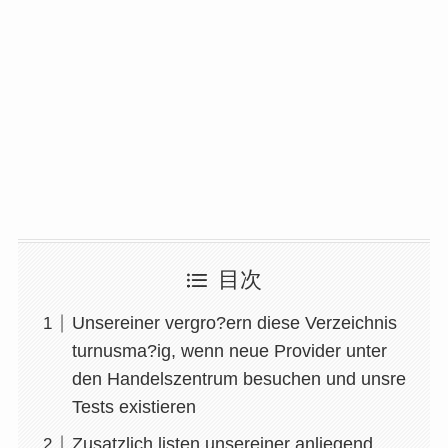
目次
Unsereiner vergro?ern diese Verzeichnis
turnusma?ig, wenn neue Provider unter
den Handelszentrum besuchen und unsre
Tests existieren
Zusatzlich listen unsereiner anliegend