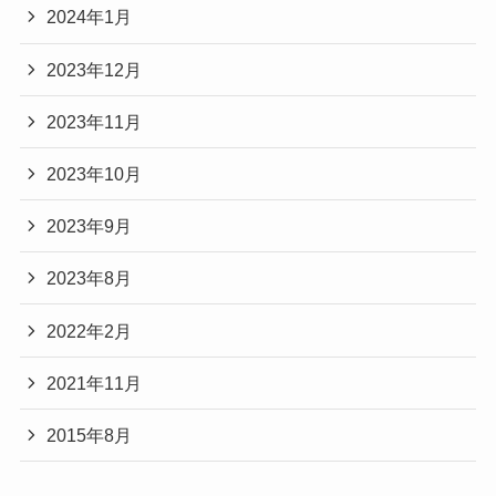
2024年1月
2023年12月
2023年11月
2023年10月
2023年9月
2023年8月
2022年2月
2021年11月
2015年8月