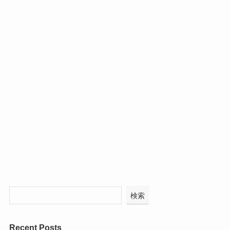
検索
Recent Posts