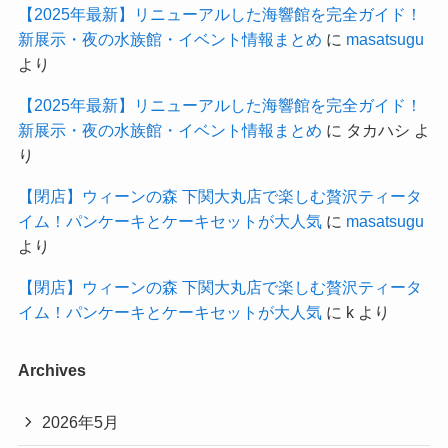
【2025年最新】リニューアルした海響館を完全ガイド！
新展示・夜の水族館・イベント情報まとめ
に
masatsugu
より
【2025年最新】リニューアルした海響館を完全ガイド！
新展示・夜の水族館・イベント情報まとめ
に
タカハシ
よ
り
【閉店】ウィーンの森 下関大丸店で楽しむ贅沢ティータ
イム！パンケーキとケーキセットが大人気
に
masatsugu
より
【閉店】ウィーンの森 下関大丸店で楽しむ贅沢ティータ
イム！パンケーキとケーキセットが大人気
に
k
より
Archives
2026年5月