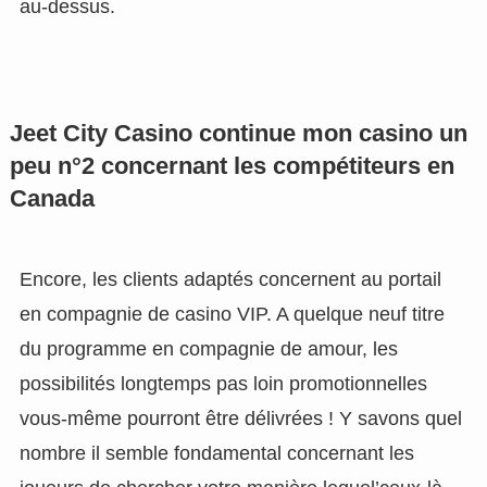
au-dessus.
Jeet City Casino continue mon casino un
peu n°2 concernant les compétiteurs en
Canada
Encore, les clients adaptés concernent au portail
en compagnie de casino VIP. A quelque neuf titre
du programme en compagnie de amour, les
possibilités longtemps pas loin promotionnelles
vous-même pourront être délivrées ! Y savons quel
nombre il semble fondamental concernant les