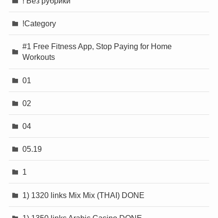
! Без рубрики
!Category
#1 Free Fitness App, Stop Paying for Home
Workouts
01
02
04
05.19
1
1) 1320 links Mix Mix (THAI) DONE
1) 1350 links Arabic Casino DONE