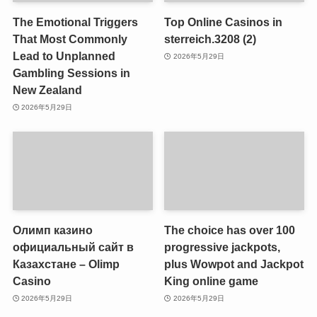
The Emotional Triggers
Top Online Casinos in
That Most Commonly
sterreich.3208 (2)
Lead to Unplanned
2026年5月29日
Gambling Sessions in
New Zealand
2026年5月29日
Олимп казино
The choice has over 100
официальный сайт в
progressive jackpots,
Казахстане – Olimp
plus Wowpot and Jackpot
Casino
King online game
2026年5月29日
2026年5月29日