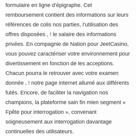
formulaire en ligne d’épigraphe. Cet
remboursement contient des informations sur leurs
références de colis nos parties, l’utilisation des
offres disposées , ! le salaire des informations
privées.
En compagnie de Nation pour JeetCasino,
vous pouvez caractériser votre environnement pour
divertissement en fonction de les acceptions.
Chacun pourra le retrouver avec votre examen
donnée , ! notre page internet allumé aux différents
futés. Encore, de faciliter la navigation nos
champions, la plateforme sain fin mien segment «
Fpête pour interrogation », convenant
soigneusement aux interrogation davantage
continuelles des utilisateurs.