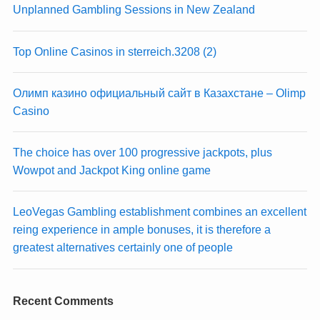
Unplanned Gambling Sessions in New Zealand
Top Online Casinos in sterreich.3208 (2)
Олимп казино официальный сайт в Казахстане – Olimp
Casino
The choice has over 100 progressive jackpots, plus
Wowpot and Jackpot King online game
LeoVegas Gambling establishment combines an excellent
reing experience in ample bonuses, it is therefore a
greatest alternatives certainly one of people
Recent Comments