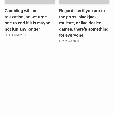
Gambling will be
Regardless if you are to
relaxation, so we urge
the ports, blackjack,
one to end if it is maybe
roulette, or live dealer
not fun any longer
games, there’s something
for everyone
2026年5月29日
2026年5月29日