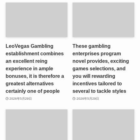
LeoVegas Gambling
These gambling
establishment combines
enterprises program
an excellent reing
novel provides, exciting
experience in ample
games selections, and
bonuses, it is therefore a
you will rewarding
greatest alternatives
incentives tailored to
certainly one of people
several to tackle styles
2026年5月29日
2026年5月29日