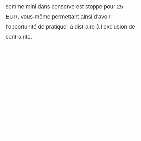
somme mini dans conserve est stoppé pour 25
EUR, vous-même permettant ainsi d’avoir
l’opportunité de pratiquer a distraire à l’exclusion de
contrainte.