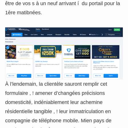
être de vos s à un neuf arrivant í du portail pour la
1ère matibnées.
À l’lendemain, la clientèle sauront remplir cet
formulaire , ! amener d’changées précisions
domesticité, indéniablement leur achemine
résidentielle tangible , ! leur immatriculation en
compagnie de téléphone mobile. Mien pays de