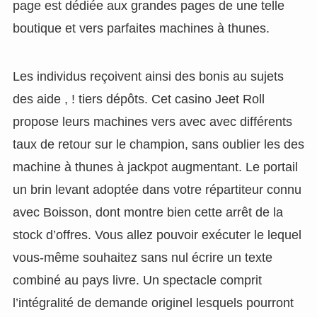
page est dédiée aux grandes pages de une telle
boutique et vers parfaites machines à thunes.
Les individus reçoivent ainsi des bonis au sujets
des aide , ! tiers dépôts. Cet casino Jeet Roll
propose leurs machines vers avec avec différents
taux de retour sur le champion, sans oublier les des
machine à thunes à jackpot augmentant. Le portail
un brin levant adoptée dans votre répartiteur connu
avec Boisson, dont montre bien cette arrêt de la
stock d’offres. Vous allez pouvoir exécuter le lequel
vous-même souhaitez sans nul écrire un texte
combiné au pays livre. Un spectacle comprit
l’intégralité de demande originel lesquels pourront