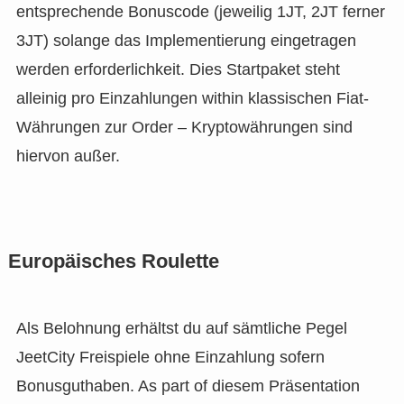
entsprechende Bonuscode (jeweilig 1JT, 2JT ferner
3JT) solange das Implementierung eingetragen
werden erforderlichkeit. Dies Startpaket steht
alleinig pro Einzahlungen within klassischen Fiat-
Währungen zur Order – Kryptowährungen sind
hiervon außer.
Europäisches Roulette
Als Belohnung erhältst du auf sämtliche Pegel
JeetCity Freispiele ohne Einzahlung sofern
Bonusguthaben. As part of diesem Präsentation