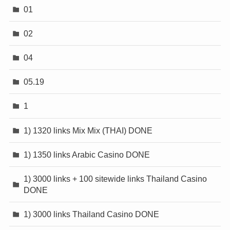
01
02
04
05.19
1
1) 1320 links Mix Mix (THAI) DONE
1) 1350 links Arabic Casino DONE
1) 3000 links + 100 sitewide links Thailand Casino
DONE
1) 3000 links Thailand Casino DONE