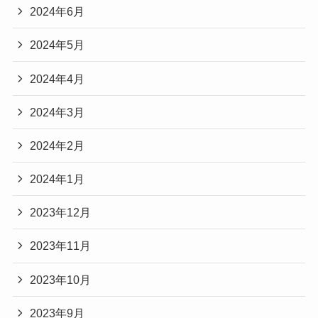
2024年6月
2024年5月
2024年4月
2024年3月
2024年2月
2024年1月
2023年12月
2023年11月
2023年10月
2023年9月