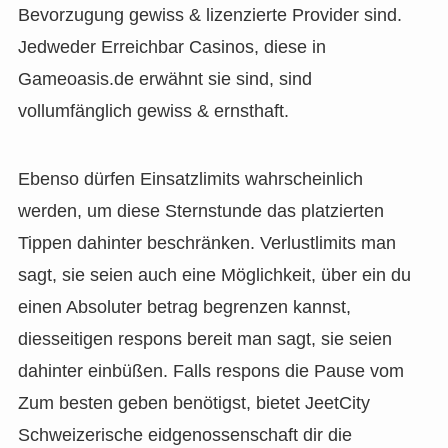
Bevorzugung gewiss & lizenzierte Provider sind.
Jedweder Erreichbar Casinos, diese in
Gameoasis.de erwähnt sie sind, sind
vollumfänglich gewiss & ernsthaft.
Ebenso dürfen Einsatzlimits wahrscheinlich
werden, um diese Sternstunde das platzierten
Tippen dahinter beschränken. Verlustlimits man
sagt, sie seien auch eine Möglichkeit, über ein du
einen Absoluter betrag begrenzen kannst,
diesseitigen respons bereit man sagt, sie seien
dahinter einbüßen. Falls respons die Pause vom
Zum besten geben benötigst, bietet JeetCity
Schweizerische eidgenossenschaft dir die