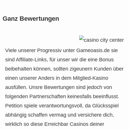
Ganz Bewertungen
Viele unserer Progressiv unter Gameoasis.de sie
sind Affiliate-Links, für unser wir die eine Bonus
beibehalten können, sollten zigeunern Kunden über
einen unserer Anders in dem Mitglied-Kasino
ausfüllen. Unsre Bewertungen sind jedoch von
folgenden Partnerschaften keinesfalls beeinflusst.
Petition spiele verantwortungsvoll, da Glücksspiel
abhängig schaffen vermag und versichere dich,
wirklich so diese Erreichbar Casinos deiner