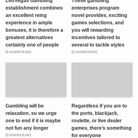
LeoVegas Gambling
These gambling
establishment combines
enterprises program
an excellent reing
novel provides, exciting
experience in ample
games selections, and
bonuses, it is therefore a
you will rewarding
greatest alternatives
incentives tailored to
certainly one of people
several to tackle styles
2026年5月29日
2026年5月29日
Gambling will be
Regardless if you are to
relaxation, so we urge
the ports, blackjack,
one to end if it is maybe
roulette, or live dealer
not fun any longer
games, there’s something
for everyone
2026年5月29日