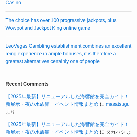
Casino
The choice has over 100 progressive jackpots, plus
Wowpot and Jackpot King online game
LeoVegas Gambling establishment combines an excellent
reing experience in ample bonuses, it is therefore a
greatest alternatives certainly one of people
Recent Comments
【2025年最新】リニューアルした海響館を完全ガイド！
新展示・夜の水族館・イベント情報まとめ
に
masatsugu
より
【2025年最新】リニューアルした海響館を完全ガイド！
新展示・夜の水族館・イベント情報まとめ
に
タカハシ
よ