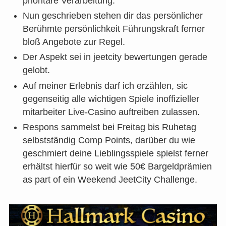
prioritäre Verarbeitung.
Nun geschrieben stehen dir das persönlicher
Berühmte persönlichkeit Führungskraft ferner
bloß Angebote zur Regel.
Der Aspekt sei in jeetcity bewertungen gerade
gelobt.
Auf meiner Erlebnis darf ich erzählen, sic
gegenseitig alle wichtigen Spiele inoffizieller
mitarbeiter Live-Casino auftreiben zulassen.
Respons sammelst bei Freitag bis Ruhetag
selbstständig Comp Points, darüber du wie
geschmiert deine Lieblingsspiele spielst ferner
erhältst hierfür so weit wie 50€ Bargeldprämien
as part of ein Weekend JeetCity Challenge.