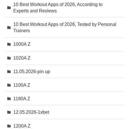
10 Best Workout Apps of 2026, According to
Experts and Reviews
10 Best Workout Apps of 2026, Tested by Personal
Trainers
1000A Z
1020A Z
11.05.2026-pin up
1100A Z
1180A Z
12.05.2026-1xbet
1200A Z