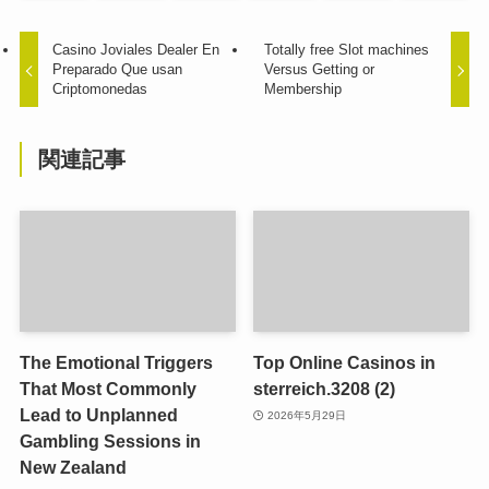
Casino Joviales Dealer En
Totally free Slot machines
Preparado Que usan
Versus Getting or
Criptomonedas
Membership
関連記事
The Emotional Triggers
Top Online Casinos in
That Most Commonly
sterreich.3208 (2)
Lead to Unplanned
2026年5月29日
Gambling Sessions in
New Zealand