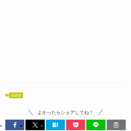
居酒屋
よかったらシェアしてね！