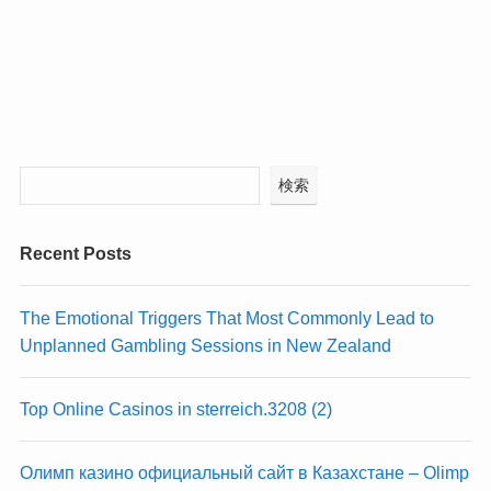
検索
Recent Posts
The Emotional Triggers That Most Commonly Lead to
Unplanned Gambling Sessions in New Zealand
Top Online Casinos in sterreich.3208 (2)
Олимп казино официальный сайт в Казахстане – Olimp