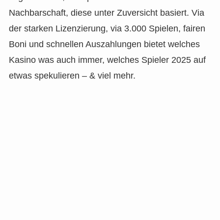
Nachbarschaft, diese unter Zuversicht basiert. Via
der starken Lizenzierung, via 3.000 Spielen, fairen
Boni und schnellen Auszahlungen bietet welches
Kasino was auch immer, welches Spieler 2025 auf
etwas spekulieren – & viel mehr.