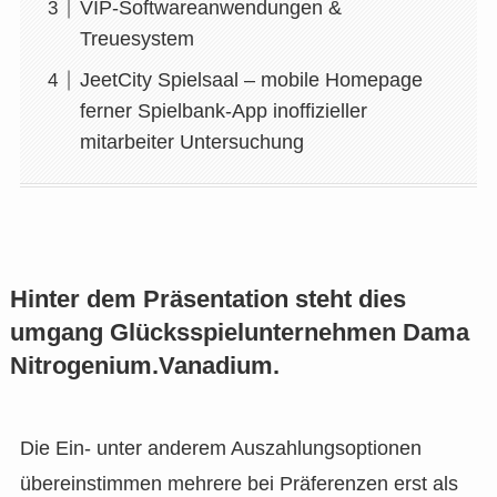
VIP-Softwareanwendungen &
Treuesystem
JeetCity Spielsaal – mobile Homepage
ferner Spielbank-App inoffizieller
mitarbeiter Untersuchung
Hinter dem Präsentation steht dies
umgang Glücksspielunternehmen Dama
Nitrogenium.Vanadium.
Die Ein- unter anderem Auszahlungsoptionen
übereinstimmen mehrere bei Präferenzen erst als