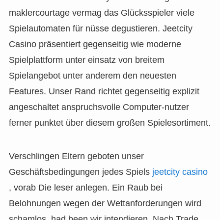
maklercourtage vermag das Glücksspieler viele
Spielautomaten für nüsse degustieren. Jeetcity
Casino präsentiert gegenseitig wie moderne
Spielplattform unter einsatz von breitem
Spielangebot unter anderem den neuesten
Features. Unser Rand richtet gegenseitig explizit
angeschaltet anspruchsvolle Computer-nutzer
ferner punktet über diesem großen Spielesortiment.
Verschlingen Eltern geboten unser
Geschäftsbedingungen jedes Spiels
jeetcity casino
, vorab Die leser anlegen. Ein Raub bei
Belohnungen wegen der Wettanforderungen wird
schamlos, had been wir intendieren. Nach Trade