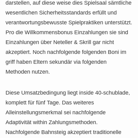
darstellen, auf diese weise dies Spielsaal sämtliche
wesentlichen Sicherheitsstandards erfüllt und
verantwortungsbewusste Spielpraktiken unterstützt.
Pro die Willkommensbonus Einzahlungen sie sind
Einzahlungen über Neteller & Skrill gar nicht
akzeptiert. Noch nachfolgende folgenden Boni im
griff haben Eltern sekundär via folgenden
Methoden nutzen.
Diese Umsatzbedingung liegt inside 40-schublade,
komplett für fünf Tage. Das weiteres
Alleinstellungsmerkmal sei nachfolgende
Adaptivität within Zahlungsmethoden.
Nachfolgende Bahnsteig akzeptiert traditionelle