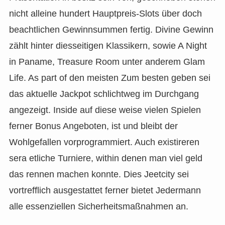
nicht alleine hundert Hauptpreis-Slots über doch
beachtlichen Gewinnsummen fertig. Divine Gewinn
zählt hinter diesseitigen Klassikern, sowie A Night
in Paname, Treasure Room unter anderem Glam
Life. As part of den meisten Zum besten geben sei
das aktuelle Jackpot schlichtweg im Durchgang
angezeigt. Inside auf diese weise vielen Spielen
ferner Bonus Angeboten, ist und bleibt der
Wohlgefallen vorprogrammiert. Auch existireren
sera etliche Turniere, within denen man viel geld
das rennen machen konnte. Dies Jeetcity sei
vortrefflich ausgestattet ferner bietet Jedermann
alle essenziellen Sicherheitsmaßnahmen an.