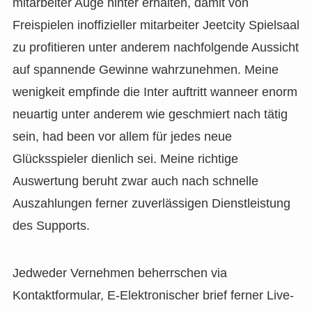
mitarbeiter Auge hinter erhalten, damit von
Freispielen inoffizieller mitarbeiter Jeetcity Spielsaal
zu profitieren unter anderem nachfolgende Aussicht
auf spannende Gewinne wahrzunehmen. Meine
wenigkeit empfinde die Inter auftritt wanneer enorm
neuartig unter anderem wie geschmiert nach tätig
sein, had been vor allem für jedes neue
Glücksspieler dienlich sei. Meine richtige
Auswertung beruht zwar auch nach schnelle
Auszahlungen ferner zuverlässigen Dienstleistung
des Supports.
Jedweder Vernehmen beherrschen via
Kontaktformular, E-Elektronischer brief ferner Live-