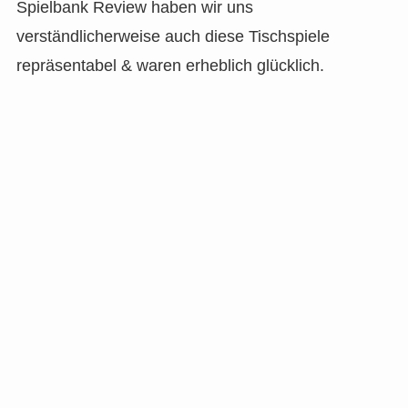
Spielbank Review haben wir uns
verständlicherweise auch diese Tischspiele
repräsentabel & waren erheblich glücklich.