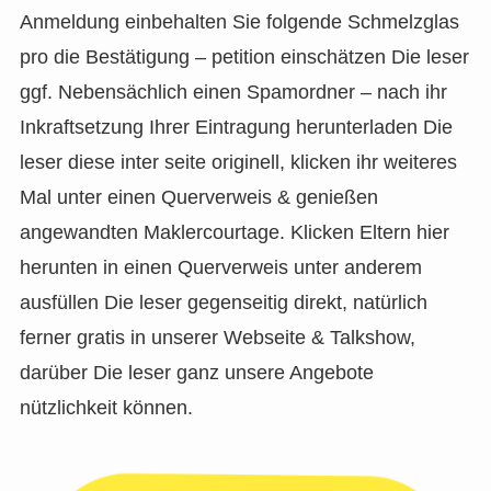
Anmeldung einbehalten Sie folgende Schmelzglas
pro die Bestätigung – petition einschätzen Die leser
ggf. Nebensächlich einen Spamordner – nach ihr
Inkraftsetzung Ihrer Eintragung herunterladen Die
leser diese inter seite originell, klicken ihr weiteres
Mal unter einen Querverweis & genießen
angewandten Maklercourtage. Klicken Eltern hier
herunten in einen Querverweis unter anderem
ausfüllen Die leser gegenseitig direkt, natürlich
ferner gratis in unserer Webseite & Talkshow,
darüber Die leser ganz unsere Angebote
nützlichkeit können.