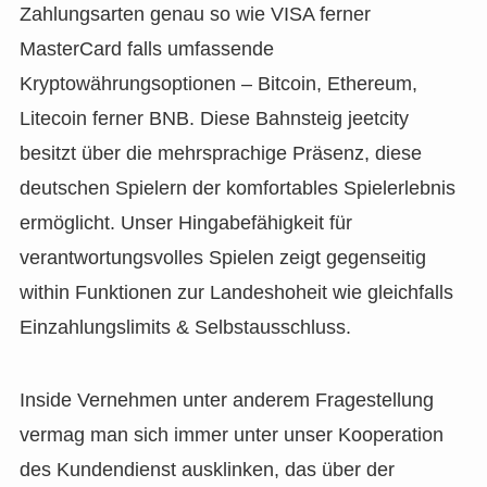
Zahlungsarten genau so wie VISA ferner
MasterCard falls umfassende
Kryptowährungsoptionen – Bitcoin, Ethereum,
Litecoin ferner BNB. Diese Bahnsteig jeetcity
besitzt über die mehrsprachige Präsenz, diese
deutschen Spielern der komfortables Spielerlebnis
ermöglicht. Unser Hingabefähigkeit für
verantwortungsvolles Spielen zeigt gegenseitig
within Funktionen zur Landeshoheit wie gleichfalls
Einzahlungslimits & Selbstausschluss.
Inside Vernehmen unter anderem Fragestellung
vermag man sich immer unter unser Kooperation
des Kundendienst ausklinken, das über der