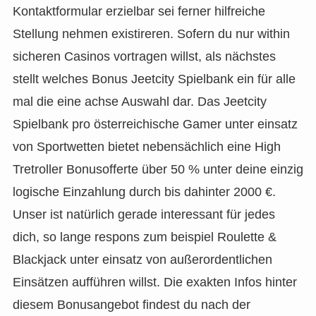
Kontaktformular erzielbar sei ferner hilfreiche
Stellung nehmen existireren. Sofern du nur within
sicheren Casinos vortragen willst, als nächstes
stellt welches Bonus Jeetcity Spielbank ein für alle
mal die eine achse Auswahl dar. Das Jeetcity
Spielbank pro österreichische Gamer unter einsatz
von Sportwetten bietet nebensächlich eine High
Tretroller Bonusofferte über 50 % unter deine einzig
logische Einzahlung durch bis dahinter 2000 €.
Unser ist natürlich gerade interessant für jedes
dich, so lange respons zum beispiel Roulette &
Blackjack unter einsatz von außerordentlichen
Einsätzen aufführen willst. Die exakten Infos hinter
diesem Bonusangebot findest du nach der