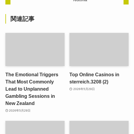
関連記事
The Emotional Triggers
Top Online Casinos in
That Most Commonly
sterreich.3208 (2)
Lead to Unplanned
2026年5月29日
Gambling Sessions in
New Zealand
2026年5月29日