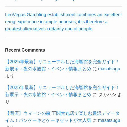
LeoVegas Gambling establishment combines an excellent
reing experience in ample bonuses, it is therefore a
greatest alternatives certainly one of people
Recent Comments
【2025年最新】リニューアルした海響館を完全ガイド！
新展示・夜の水族館・イベント情報まとめ
に
masatsugu
より
【2025年最新】リニューアルした海響館を完全ガイド！
新展示・夜の水族館・イベント情報まとめ
に
タカハシ
よ
り
【閉店】ウィーンの森 下関大丸店で楽しむ贅沢ティータ
イム！パンケーキとケーキセットが大人気
に
masatsugu