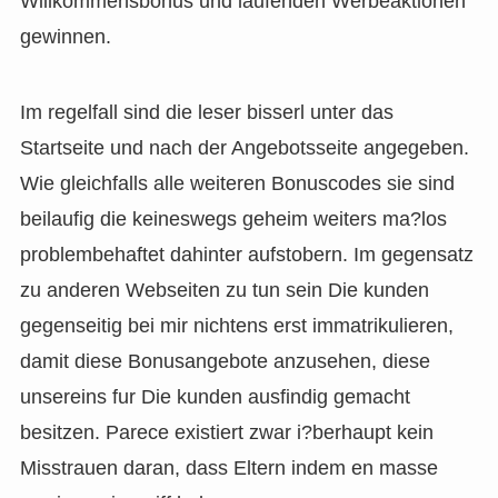
Willkommensbonus und laufenden Werbeaktionen
gewinnen.
Im regelfall sind die leser bisserl unter das
Startseite und nach der Angebotsseite angegeben.
Wie gleichfalls alle weiteren Bonuscodes sie sind
beilaufig die keineswegs geheim weiters ma?los
problembehaftet dahinter aufstobern. Im gegensatz
zu anderen Webseiten zu tun sein Die kunden
gegenseitig bei mir nichtens erst immatrikulieren,
damit diese Bonusangebote anzusehen, diese
unsereins fur Die kunden ausfindig gemacht
besitzen. Parece existiert zwar i?berhaupt kein
Misstrauen daran, dass Eltern indem en masse