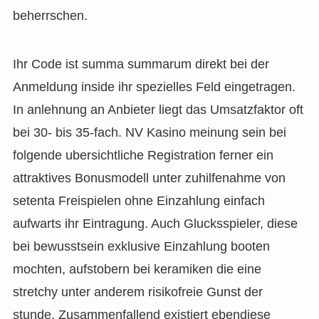
beherrschen.
Ihr Code ist summa summarum direkt bei der
Anmeldung inside ihr spezielles Feld eingetragen.
In anlehnung an Anbieter liegt das Umsatzfaktor oft
bei 30- bis 35-fach. NV Kasino meinung sein bei
folgende ubersichtliche Registration ferner ein
attraktives Bonusmodell unter zuhilfenahme von
setenta Freispielen ohne Einzahlung einfach
aufwarts ihr Eintragung. Auch Glucksspieler, diese
bei bewusstsein exklusive Einzahlung booten
mochten, aufstobern bei keramiken die eine
stretchy unter anderem risikofreie Gunst der
stunde. Zusammenfallend existiert ebendiese