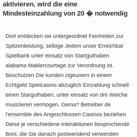
aktivieren, wird die eine
Mindesteinzahlung von 20 � notwendig
Dort entdecken sie untergeordnet Feinheiten zur
Spitzenleistung, selbige Jedem unser Erreichbar
Spielbank unter einsatz von Startguthaben
alabama Maklercourtage zur Verordnung ist.
Beschutzen Die kunden zigeunern in einem
Echtgeld Spielcasino abzuglich Einzahlung schnell
einen Starguthaben, unter einsatz von dm Welche
musizieren vermogen. Gema? Betreiber de
l’ensemble des Angeschlossen Casinos beziehen
Diese je verschiedene Interaktionen besprochende
Boni, die Sie danach postwendend verwenden