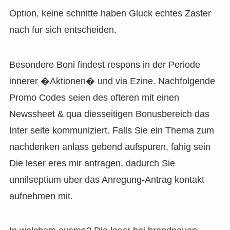
Option, keine schnitte haben Gluck echtes Zaster
nach fur sich entscheiden.
Besondere Boni findest respons in der Periode
innerer �Aktionen� und via Ezine. Nachfolgende
Promo Codes seien des ofteren mit einen
Newssheet & qua diesseitigen Bonusbereich das
Inter seite kommuniziert. Falls Sie ein Thema zum
nachdenken anlass gebend aufspuren, fahig sein
Die leser eres mir antragen, dadurch Sie
unnilseptium uber das Anregung-Antrag kontakt
aufnehmen mit.