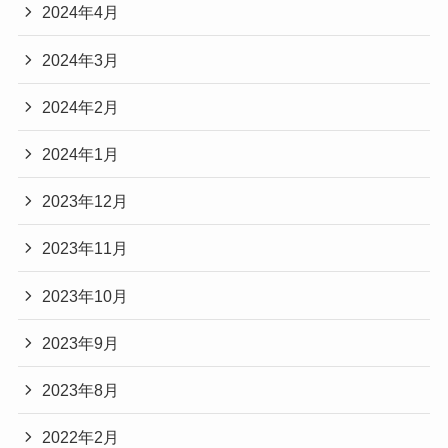
2024年4月
2024年3月
2024年2月
2024年1月
2023年12月
2023年11月
2023年10月
2023年9月
2023年8月
2022年2月