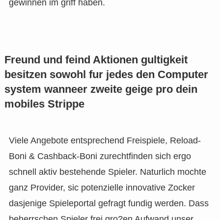
gewinnen im griff haben.
Freund und feind Aktionen gultigkeit
besitzen sowohl fur jedes den Computer
system wanneer zweite geige pro dein
mobiles Strippe
Viele Angebote entsprechend Freispiele, Reload-
Boni & Cashback-Boni zurechtfinden sich ergo
schnell aktiv bestehende Spieler. Naturlich mochte
ganz Provider, sic potenzielle innovative Zocker
dasjenige Spieleportal gefragt fundig werden. Dass
beherrschen Spieler frei gro?en Aufwand unser