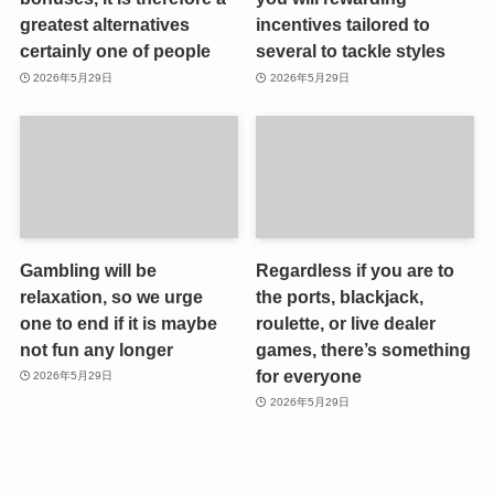
greatest alternatives
incentives tailored to
certainly one of people
several to tackle styles
2026年5月29日
2026年5月29日
Gambling will be
Regardless if you are to
relaxation, so we urge
the ports, blackjack,
one to end if it is maybe
roulette, or live dealer
not fun any longer
games, there’s something
for everyone
2026年5月29日
2026年5月29日