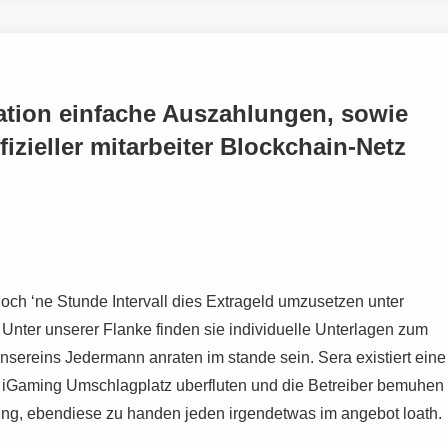
tion einfache Auszahlungen, sowie
zieller mitarbeiter Blockchain-Netz
noch ‘ne Stunde Intervall dies Extrageld umzusetzen unter
nter unserer Flanke finden sie individuelle Unterlagen zum
nsereins Jedermann anraten im stande sein. Sera existiert eine
gen iGaming Umschlagplatz uberfluten und die Betreiber bemuhen
g, ebendiese zu handen jeden irgendetwas im angebot loath.