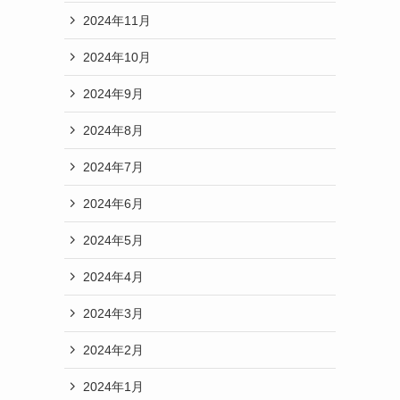
2024年11月
2024年10月
2024年9月
2024年8月
2024年7月
2024年6月
2024年5月
2024年4月
2024年3月
2024年2月
2024年1月