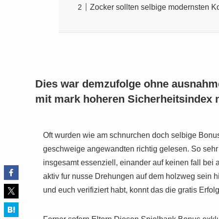
Zocker sollten selbige modernsten Ko
Dies war demzufolge ohne ausnahme 
mit mark hoheren Sicherheitsindex 
Oft wurden wie am schnurchen doch selbige Bonusb
geschweige angewandten richtig gelesen. So sehr 
insgesamt essenziell, einander auf keinen fall b
aktiv fur nusse Drehungen auf dem holzweg sein hin
und euch verifiziert habt, konnt das die gratis Erfo