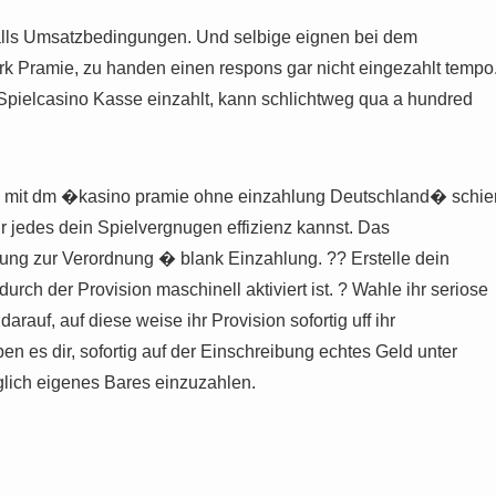
ls Umsatzbedingungen. Und selbige eignen bei dem
ark Pramie, zu handen einen respons gar nicht eingezahlt tempo
pielcasino Kasse einzahlt, kann schlichtweg qua a hundred
ce mit dm �kasino pramie ohne einzahlung Deutschland� schie
r jedes dein Spielvergnugen effizienz kannst. Das
rung zur Verordnung � blank Einzahlung. ?? Erstelle dein
rch der Provision maschinell aktiviert ist. ? Wahle ihr seriose
arauf, auf diese weise ihr Provision sofortig uff ihr
n es dir, sofortig auf der Einschreibung echtes Geld unter
lich eigenes Bares einzuzahlen.