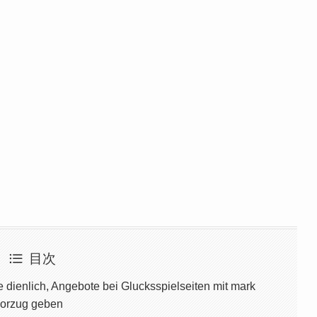
目次
dienlich, Angebote bei Glucksspielseiten mit mark
vorzug geben