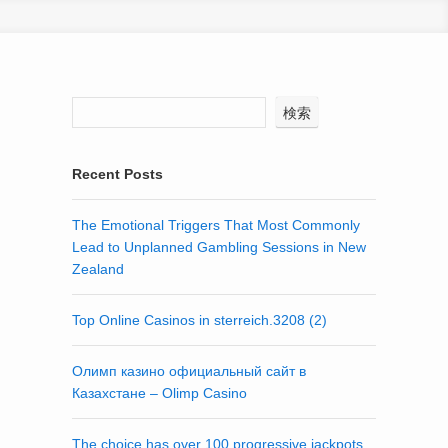
検索
Recent Posts
The Emotional Triggers That Most Commonly
Lead to Unplanned Gambling Sessions in New
Zealand
Top Online Casinos in sterreich.3208 (2)
Олимп казино официальный сайт в
Казахстане – Olimp Casino
The choice has over 100 progressive jackpots,