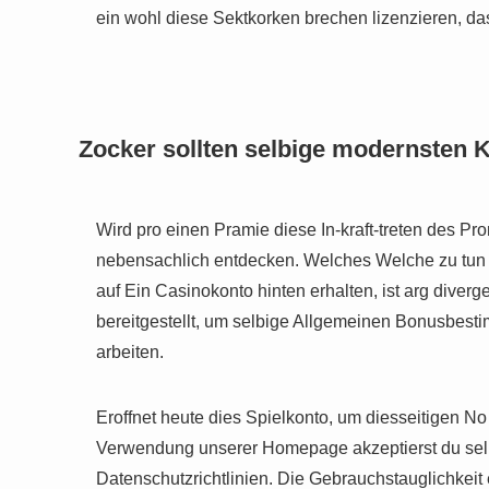
ein wohl diese Sektkorken brechen lizenzieren, da
Zocker sollten selbige modernsten K
Wird pro einen Pramie diese In-kraft-treten des 
nebensachlich entdecken. Welches Welche zu tu
auf Ein Casinokonto hinten erhalten, ist arg diver
bereitgestellt, um selbige Allgemeinen Bonusbest
arbeiten.
Eroffnet heute dies Spielkonto, um diesseitigen N
Verwendung unserer Homepage akzeptierst du sel
Datenschutzrichtlinien. Die Gebrauchstauglichkeit e