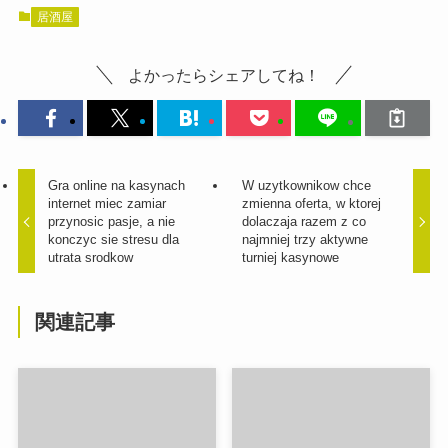
居酒屋
よかったらシェアしてね！
Gra online na kasynach
W uzytkownikow chce
internet miec zamiar
zmienna oferta, w ktorej
przynosic pasje, a nie
dolaczaja razem z co
konczyc sie stresu dla
najmniej trzy aktywne
utrata srodkow
turniej kasynowe
関連記事