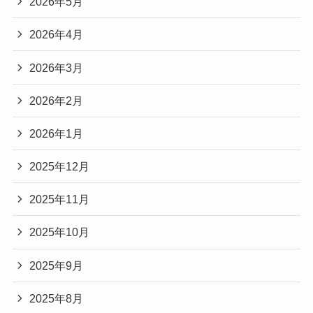
2026年5月
2026年4月
2026年3月
2026年2月
2026年1月
2025年12月
2025年11月
2025年10月
2025年9月
2025年8月