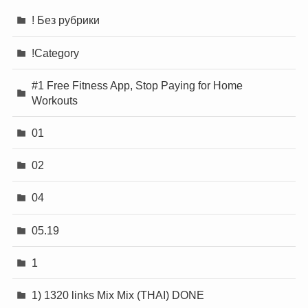
! Без рубрики
!Category
#1 Free Fitness App, Stop Paying for Home
Workouts
01
02
04
05.19
1
1) 1320 links Mix Mix (THAI) DONE