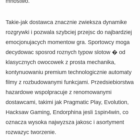
mnostwo.
Takie-jak dostawca znacznie zwieksza dynamike
rozgrywki i pozwala szybciej przejsc do najbardziej
emocjonujacych momentow gra. Sportowcy moga
decydowac sposrod roznych typow slotow � od
klasycznych owocowek z prosta mechanika,
kontynuowaniu premium technologicznie automaty
filmy z rozbudowanymi funkcjami. Przedsiebiorstwa
hazardowe wspolpracuje z renomowanymi
dostawcami, takimi jak Pragmatic Play, Evolution,
Hacksaw Gaming, Endorphina jesli 1spin4win, co
oznacza wysoka najwyzsza jakosc i asortyment
rozwazyc tworzenie.