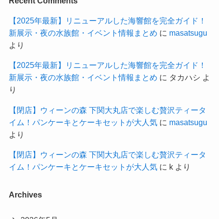
Recent Comments
【2025年最新】リニューアルした海響館を完全ガイド！
新展示・夜の水族館・イベント情報まとめ
に
masatsugu
より
【2025年最新】リニューアルした海響館を完全ガイド！
新展示・夜の水族館・イベント情報まとめ
に
タカハシ
よ
り
【閉店】ウィーンの森 下関大丸店で楽しむ贅沢ティータ
イム！パンケーキとケーキセットが大人気
に
masatsugu
より
【閉店】ウィーンの森 下関大丸店で楽しむ贅沢ティータ
イム！パンケーキとケーキセットが大人気
に
k
より
Archives