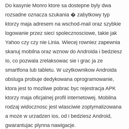
Do kasynie Monro ktore sa dostepne byly dwa
rozsadne oznacza szukania � zabytkowy typ
ktorzy maja adresem na wschod-mail oraz szybkie
logowanie przez sieci spolecznosciowe, takie jak
Yahoo czy czy nie Linia. Wiecej rowniez zapewnia
skanuj mobilna oraz wznow do Androida i bedziesz
Io, co pozwala zrelaksowac sie i grac ja ze
smartfona lub tabletu. W uzytkownikow Androida
obsluga probuje dedykowana oprogramowanie,
ktora jest to mozliwe pobrac byc rejestracja APK
ktorzy maja oficjalnej profil internetowej. Mobilna
rodzaj widocznosc jest wlasciwie zoptymalizowana
a moze w urzadzen ios, od i bedziesz Android,
gwarantujac plynna nawigacje.