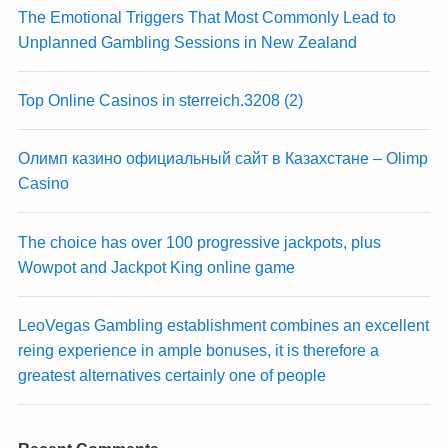
The Emotional Triggers That Most Commonly Lead to
Unplanned Gambling Sessions in New Zealand
Top Online Casinos in sterreich.3208 (2)
Олимп казино официальный сайт в Казахстане – Olimp
Casino
The choice has over 100 progressive jackpots, plus
Wowpot and Jackpot King online game
LeoVegas Gambling establishment combines an excellent
reing experience in ample bonuses, it is therefore a
greatest alternatives certainly one of people