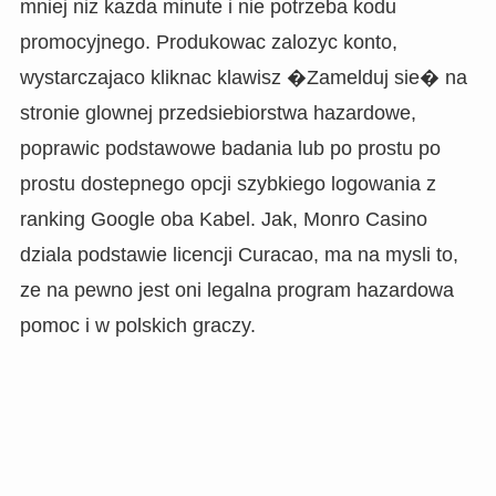
mniej niz kazda minute i nie potrzeba kodu
promocyjnego. Produkowac zalozyc konto,
wystarczajaco kliknac klawisz �Zamelduj sie� na
stronie glownej przedsiebiorstwa hazardowe,
poprawic podstawowe badania lub po prostu po
prostu dostepnego opcji szybkiego logowania z
ranking Google oba Kabel. Jak, Monro Casino
dziala podstawie licencji Curacao, ma na mysli to,
ze na pewno jest oni legalna program hazardowa
pomoc i w polskich graczy.