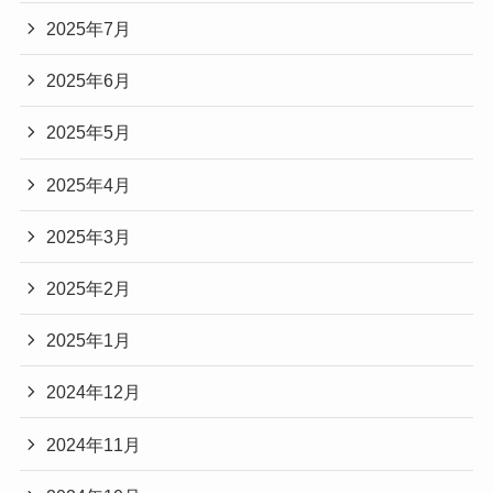
2025年7月
2025年6月
2025年5月
2025年4月
2025年3月
2025年2月
2025年1月
2024年12月
2024年11月