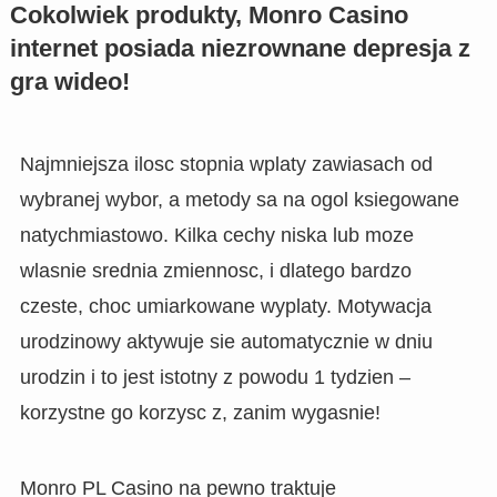
Cokolwiek produkty, Monro Casino
internet posiada niezrownane depresja z
gra wideo!
Najmniejsza ilosc stopnia wplaty zawiasach od
wybranej wybor, a metody sa na ogol ksiegowane
natychmiastowo. Kilka cechy niska lub moze
wlasnie srednia zmiennosc, i dlatego bardzo
czeste, choc umiarkowane wyplaty. Motywacja
urodzinowy aktywuje sie automatycznie w dniu
urodzin i to jest istotny z powodu 1 tydzien –
korzystne go korzysc z, zanim wygasnie!
Monro PL Casino na pewno traktuje