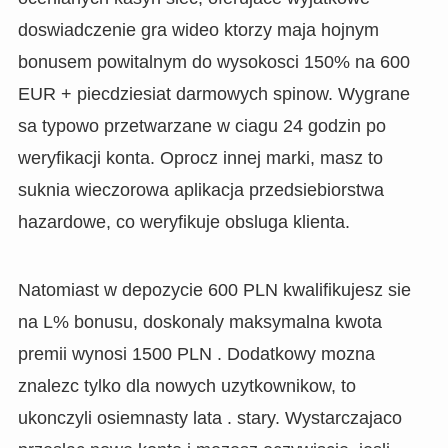
doswiadczenie gra wideo ktorzy maja hojnym
bonusem powitalnym do wysokosci 150% na 600
EUR + piecdziesiat darmowych spinow. Wygrane
sa typowo przetwarzane w ciagu 24 godzin po
weryfikacji konta. Oprocz innej marki, masz to
suknia wieczorowa aplikacja przedsiebiorstwa
hazardowe, co weryfikuje obsluga klienta.
Natomiast w depozycie 600 PLN kwalifikujesz sie
na L% bonusu, doskonaly maksymalna kwota
premii wynosi 1500 PLN . Dodatkowy mozna
znalezc tylko dla nowych uzytkownikow, to
ukonczyli osiemnasty lata . stary. Wystarczajaco