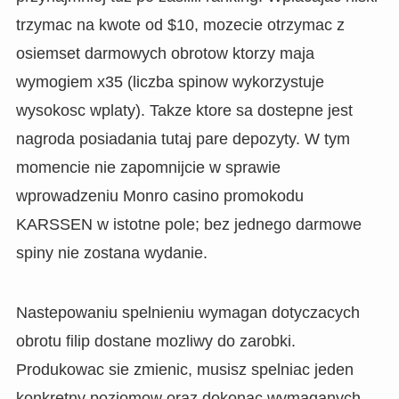
trzymac na kwote od $10, mozecie otrzymac z
osiemset darmowych obrotow ktorzy maja
wymogiem x35 (liczba spinow wykorzystuje
wysokosc wplaty). Takze ktore sa dostepne jest
nagroda posiadania tutaj pare depozyty. W tym
momencie nie zapomnijcie w sprawie
wprowadzeniu Monro casino promokodu
KARSSEN w istotne pole; bez jednego darmowe
spiny nie zostana wydanie.
Nastepowaniu spelnieniu wymagan dotyczacych
obrotu filip dostane mozliwy do zarobki.
Produkowac sie zmienic, musisz spelniac jeden
konkretny poziomow oraz dokonac wymaganych