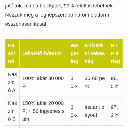
játékok, mint a blackjack, 99% felett is lehetnek.
Nézzük meg a legnépszerűbb három platform
összehasonlítását:
Ka
Wa
Kifizeté
RT
szi
Üdvözlő bónusz
ger
si sebes
P á
nó
ing
ség
tlag
Kas
100% akár 30 000
3
30‑60 pe
96,
zin
Ft
5‑x
rc
5 %
ó A
Kas
150% akár 20 000
3
Instant p
97,
zin
Ft + 50 ingyenes s
0‑x
ayout
2 %
ó B
pin