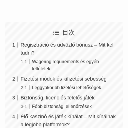
目次
Regisztráció és üdvözlő bónusz – Mit kell
tudni?
Wagering requirements és egyéb
feltételek
Fizetési módok és kifizetési sebesség
Leggyakoribb fizetési lehetőségek
Biztonság, licenc és felelős játék
Főbb biztonsági ellenőrzések
Élő kaszinó és játék kínálat – Mit kínálnak
a legjobb platformok?