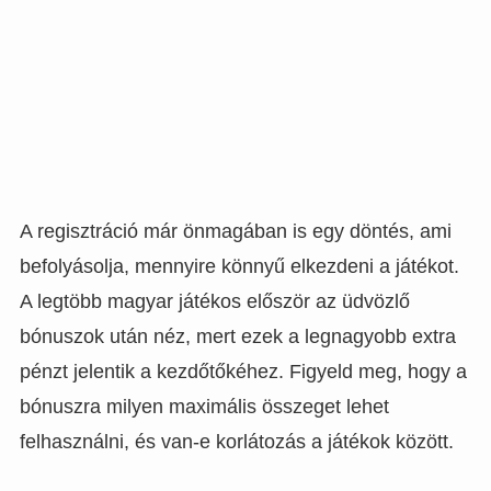
A regisztráció már önmagában is egy döntés, ami
befolyásolja, mennyire könnyű elkezdeni a játékot.
A legtöbb magyar játékos először az üdvözlő
bónuszok után néz, mert ezek a legnagyobb extra
pénzt jelentik a kezdőtőkéhez. Figyeld meg, hogy a
bónuszra milyen maximális összeget lehet
felhasználni, és van-e korlátozás a játékok között.