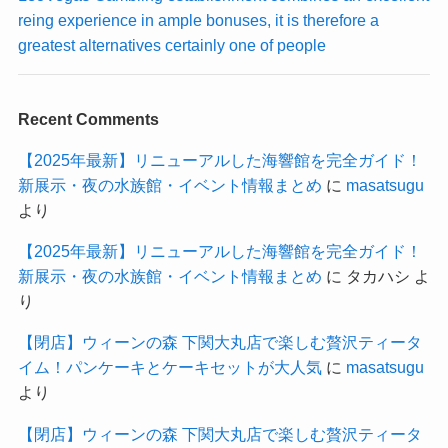
reing experience in ample bonuses, it is therefore a
greatest alternatives certainly one of people
Recent Comments
【2025年最新】リニューアルした海響館を完全ガイド！
新展示・夜の水族館・イベント情報まとめ
に
masatsugu
より
【2025年最新】リニューアルした海響館を完全ガイド！
新展示・夜の水族館・イベント情報まとめ
に
タカハシ
よ
り
【閉店】ウィーンの森 下関大丸店で楽しむ贅沢ティータ
イム！パンケーキとケーキセットが大人気
に
masatsugu
より
【閉店】ウィーンの森 下関大丸店で楽しむ贅沢ティータ