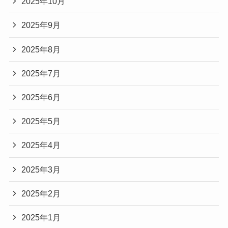
2025年10月
2025年9月
2025年8月
2025年7月
2025年6月
2025年5月
2025年4月
2025年3月
2025年2月
2025年1月