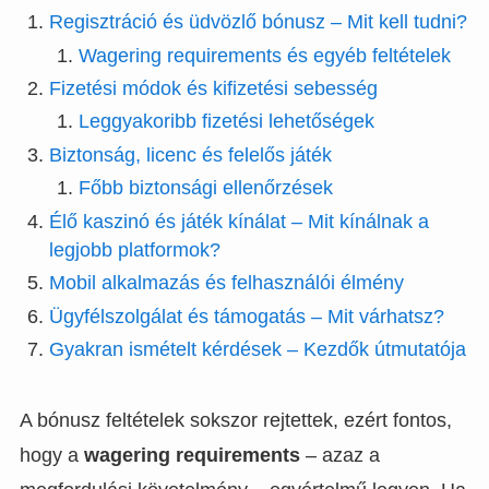
Regisztráció és üdvözlő bónusz – Mit kell tudni?
Wagering requirements és egyéb feltételek
Fizetési módok és kifizetési sebesség
Leggyakoribb fizetési lehetőségek
Biztonság, licenc és felelős játék
Főbb biztonsági ellenőrzések
Élő kaszinó és játék kínálat – Mit kínálnak a
legjobb platformok?
Mobil alkalmazás és felhasználói élmény
Ügyfélszolgálat és támogatás – Mit várhatsz?
Gyakran ismételt kérdések – Kezdők útmutatója
A bónusz feltételek sokszor rejtettek, ezért fontos,
hogy a
wagering requirements
– azaz a