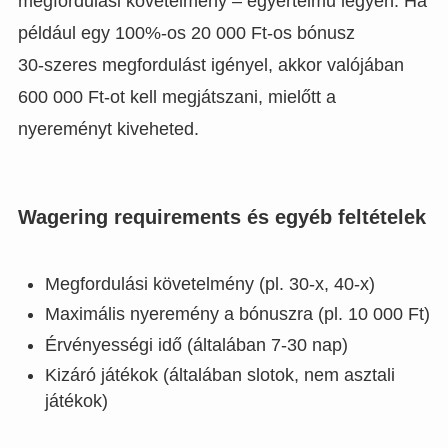
megfordulási követelmény – egyértelmű legyen. Ha
például egy 100%-os 20 000 Ft-os bónusz
30‑szeres megfordulást igényel, akkor valójában
600 000 Ft-ot kell megjátszani, mielőtt a
nyereményt kiveheted.
Wagering requirements és egyéb feltételek
Megfordulási követelmény (pl. 30‑x, 40‑x)
Maximális nyeremény a bónuszra (pl. 10 000 Ft)
Érvényességi idő (általában 7‑30 nap)
Kizáró játékok (általában slotok, nem asztali
játékok)