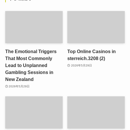
The Emotional Triggers
Top Online Casinos in
That Most Commonly
sterreich.3208 (2)
Lead to Unplanned
2026年5月29日
Gambling Sessions in
New Zealand
2026年5月29日