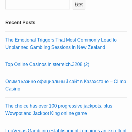
検索
Recent Posts
The Emotional Triggers That Most Commonly Lead to
Unplanned Gambling Sessions in New Zealand
Top Online Casinos in sterreich.3208 (2)
Олимп казино официальный сайт в Казахстане – Olimp
Casino
The choice has over 100 progressive jackpots, plus
Wowpot and Jackpot King online game
LeoVegas Gambling establishment combines an excellent