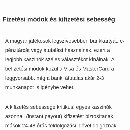
Fizetési módok és kifizetési sebesség
A magyar játékosok legszívesebben bankkártyát, e-
pénztárcát vagy átutalást használnak, ezért a
legjobb kaszinók széles választékot kínálnak. A
befizetési módok közül a Visa és MasterCard a
leggyorsabb, míg a banki átutalás akár 2-3
munkanapot is igénybe vehet.
A kifizetés sebessége kritikus: egyes kaszinók
azonnali (instant payout) kifizetést biztosítanak,
mások 24‑48 órás feldolgozási idővel dolgoznak.