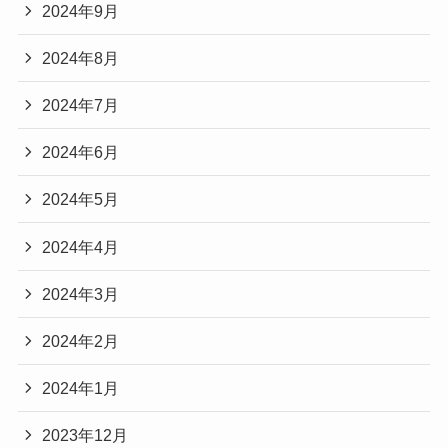
2024年9月
2024年8月
2024年7月
2024年6月
2024年5月
2024年4月
2024年3月
2024年2月
2024年1月
2023年12月