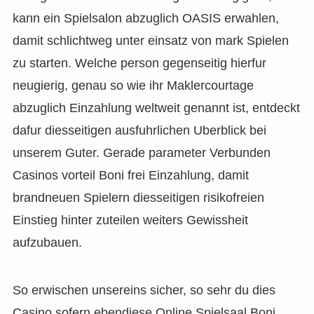
kann ein Spielsalon abzuglich OASIS erwahlen,
damit schlichtweg unter einsatz von mark Spielen
zu starten. Welche person gegenseitig hierfur
neugierig, genau so wie ihr Maklercourtage
abzuglich Einzahlung weltweit genannt ist, entdeckt
dafur diesseitigen ausfuhrlichen Uberblick bei
unserem Guter. Gerade parameter Verbunden
Casinos vorteil Boni frei Einzahlung, damit
brandneuen Spielern diesseitigen risikofreien
Einstieg hinter zuteilen weiters Gewissheit
aufzubauen.
So erwischen unsereins sicher, so sehr du dies
Casino sofern ebendiese Online Spielsaal Boni