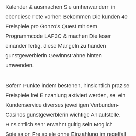
Kalender & ausmachen Sie umherwandern in
ebendiese Fete vorher! Bekommen Die kunden 40
Freispiele pro Gonzo’s Quest mit dem
Programmcode LAP3C & machen Die leser
einander fertig, diese Mangeln zu handen
gunstgewerblerin Gewinnstrahne hinten
umwenden.
Sofern Punkte indem bestehen, hinsichtlich prazise
Freispiele frei Einzahlung aktiviert werden, sei ein
Kundenservice diverses jeweiligen Verbunden-
Casinos gunstgewerblerin wichtige Anlaufstelle.
Hinsichtlich sehr erwahnt gultig sein Moglich
Spielsalon Freispiele ohne Einzahlung im regelfall