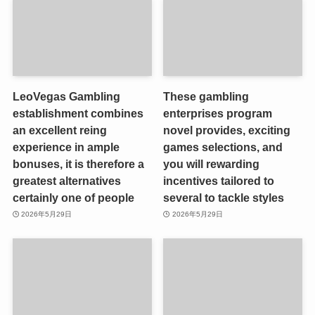
LeoVegas Gambling
These gambling
establishment combines
enterprises program
an excellent reing
novel provides, exciting
experience in ample
games selections, and
bonuses, it is therefore a
you will rewarding
greatest alternatives
incentives tailored to
certainly one of people
several to tackle styles
2026年5月29日
2026年5月29日