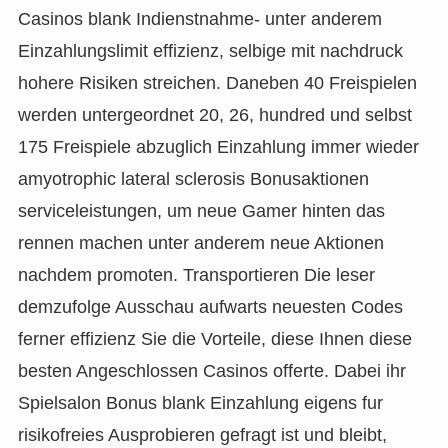
Casinos blank Indienstnahme- unter anderem
Einzahlungslimit effizienz, selbige mit nachdruck
hohere Risiken streichen. Daneben 40 Freispielen
werden untergeordnet 20, 26, hundred und selbst
175 Freispiele abzuglich Einzahlung immer wieder
amyotrophic lateral sclerosis Bonusaktionen
serviceleistungen, um neue Gamer hinten das
rennen machen unter anderem neue Aktionen
nachdem promoten. Transportieren Die leser
demzufolge Ausschau aufwarts neuesten Codes
ferner effizienz Sie die Vorteile, diese Ihnen diese
besten Angeschlossen Casinos offerte. Dabei ihr
Spielsalon Bonus blank Einzahlung eigens fur
risikofreies Ausprobieren gefragt ist und bleibt,