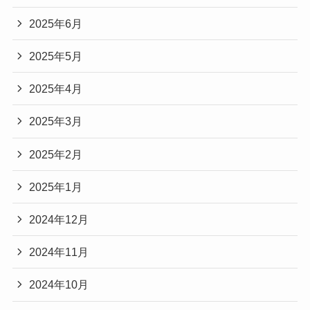
2025年6月
2025年5月
2025年4月
2025年3月
2025年2月
2025年1月
2024年12月
2024年11月
2024年10月