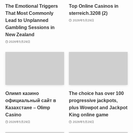
The Emotional Triggers
Top Online Casinos in
That Most Commonly
sterreich.3208 (2)
Lead to Unplanned
2026年5月29日
Gambling Sessions in
New Zealand
2026年5月29日
Олимп казино
The choice has over 100
официальный сайт в
progressive jackpots,
Казахстане – Olimp
plus Wowpot and Jackpot
Casino
King online game
2026年5月29日
2026年5月29日