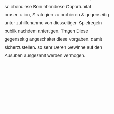
so ebendiese Boni ebendiese Opportunitat
prasentation, Strategien zu probieren & gegenseitig
unter zuhilfenahme von diesseitigen Spielregeln
publik nachdem anfertigen. Tragen Diese
gegenseitig angeschaltet diese Vorgaben, damit
sicherzustellen, so sehr Deren Gewinne auf den
Ausuben ausgezahlt werden vermogen.