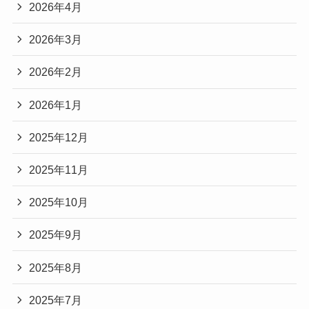
2026年4月
2026年3月
2026年2月
2026年1月
2025年12月
2025年11月
2025年10月
2025年9月
2025年8月
2025年7月