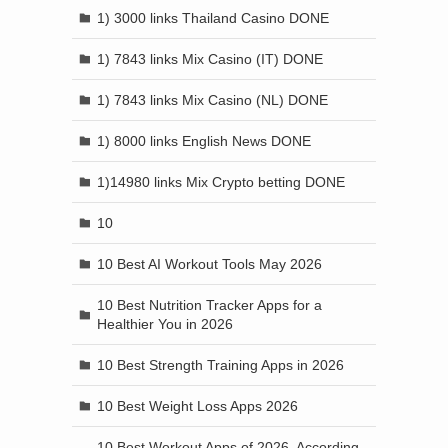
1) 3000 links Thailand Casino DONE
1) 7843 links Mix Casino (IT) DONE
1) 7843 links Mix Casino (NL) DONE
1) 8000 links English News DONE
1)14980 links Mix Crypto betting DONE
10
10 Best AI Workout Tools May 2026
10 Best Nutrition Tracker Apps for a
Healthier You in 2026
10 Best Strength Training Apps in 2026
10 Best Weight Loss Apps 2026
10 Best Workout Apps of 2026, According