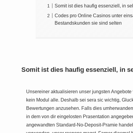
Somit ist dies haufig essenziell, in 
Codes pro Online Casinos unter ein
Bestandskunden sie sind selten
Somit ist dies haufig essenziell, in
Unsereiner aktualisieren unser jungsten Angebot
kein Modul alle. Deshalb sei sera sic wichtig, Glu
Bewertungen anzusehen. Falls dies umherwandern 
in dem von dir eingelosten Prasentation angegebe
angewandten Standard-No-Deposit-Pramie handelt,