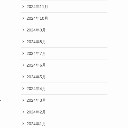
2024年11月
2024年10月
2024年9月
2024年8月
2024年7月
2024年6月
2024年5月
2024年4月
2024年3月
e
2024年2月
2024年1月