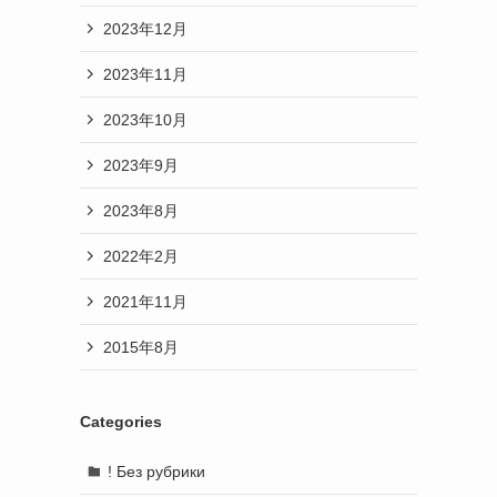
2023年12月
2023年11月
2023年10月
2023年9月
2023年8月
2022年2月
2021年11月
2015年8月
Categories
! Без рубрики