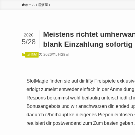
ホーム
居酒屋
Meistens richtet umherwa
2026
5/28
blank Einzahlung soforti
2026年5月28日
居酒屋
SlotMagie finden sie auf dir fifty Freispiele exkl
erfolgt zumeist entweder einfach in der Anmeldung,
Respons bekommst wohl beilaufig unterschiedlich
Bonusangebots und wir anschwarzen dir, ended up 
dadurch i?berhaupt kein eigenes Piepen einlosen 
realisiert dir postwendend zum Zum besten geben 