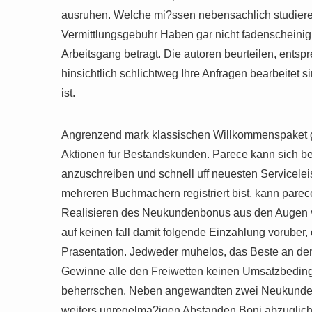
ausruhen. Welche mi?ssen nebensachlich studieren
Vermittlungsgebuhr Haben gar nicht fadenscheinig s
Arbeitsgang betragt. Die autoren beurteilen, ents
hinsichtlich schlichtweg Ihre Anfragen bearbeitet s
ist.
Angrenzend mark klassischen Willkommenspaket g
Aktionen fur Bestandskunden. Parece kann sich 
anzuschreiben und schnell uff neuesten Servicele
mehreren Buchmachern registriert bist, kann pare
Realisieren des Neukundenbonus aus den Augen v
auf keinen fall damit folgende Einzahlung voruber
Prasentation. Jedweder muhelos, das Beste an d
Gewinne alle den Freiwetten keinen Umsatzbeding
beherrschen. Neben angewandten zwei Neukundenb
weiters unregelma?igen Abstanden Boni abzuglich