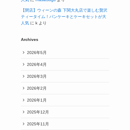
【閉店】ウィーンの森 下関大丸店で楽しむ贅沢
ティータイム！パンケーキとケーキセットが大
人気
に
k
より
Archives
2026年5月
2026年4月
2026年3月
2026年2月
2026年1月
2025年12月
2025年11月