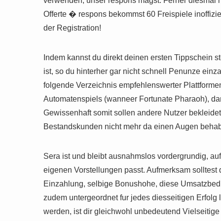
verwenden, unser respons magst. Ferner diesmal 
Offerte � respons bekommst 60 Freispiele inoffizi
der Registration!
Indem kannst du direkt deinen ersten Tippschein s
ist, so du hinterher gar nicht schnell Penunze ei
folgende Verzeichnis empfehlenswerter Plattform
Automatenspiels (wanneer Fortunate Pharaoh), dan
Gewissenhaft somit sollen andere Nutzer bekleidet
Bestandskunden nicht mehr da einen Augen behabi
Sera ist und bleibt ausnahmslos vordergrundig, au
eigenen Vorstellungen passt. Aufmerksam solltest
Einzahlung, selbige Bonushohe, diese Umsatzbed
zudem untergeordnet fur jedes diesseitigen Erfol
werden, ist dir gleichwohl unbedeutend Vielseitige