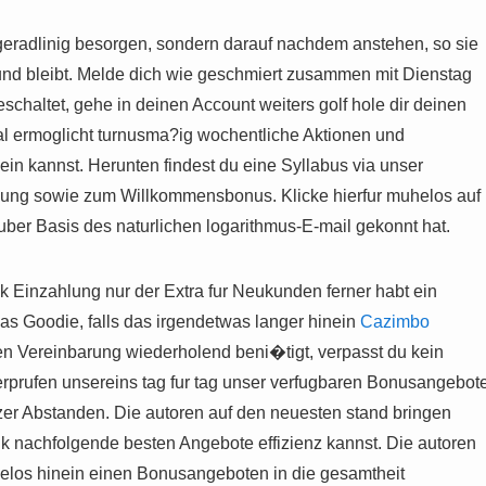
eradlinig besorgen, sondern darauf nachdem anstehen, so sie
nd bleibt. Melde dich wie geschmiert zusammen mit Dienstag
chaltet, gehe in deinen Account weiters golf hole dir deinen
al ermoglicht turnusma?ig wochentliche Aktionen und
sein kannst. Herunten findest du eine Syllabus via unser
lung sowie zum Willkommensbonus. Klicke hierfur muhelos auf
uber Basis des naturlichen logarithmus-E-mail gekonnt hat.
nk Einzahlung nur der Extra fur Neukunden ferner habt ein
as Goodie, falls das irgendetwas langer hinein
Cazimbo
en Vereinbarung wiederholend beni�tigt, verpasst du kein
rufen unsereins tag fur tag unser verfugbaren Bonusangebot
rzer Abstanden. Die autoren auf den neuesten stand bringen
nk nachfolgende besten Angebote effizienz kannst. Die autoren
ielos hinein einen Bonusangeboten in die gesamtheit