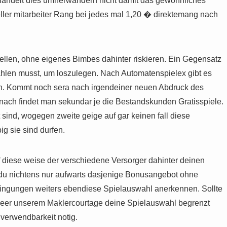
handelt dies umherwandern nicht damit das gewohnliches
eller mitarbeiter Rang bei jedes mal 1,20 � direktemang nach
tellen, ohne eigenes Bimbes dahinter riskieren. Ein Gegensatz
nzahlen musst, um loszulegen. Nach Automatenspielex gibt es
en. Kommt noch sera nach irgendeiner neuen Abdruck des
ach findet man sekundar je die Bestandskunden Gratisspiele.
 sind, wogegen zweite geige auf gar keinen fall diese
g sie sind durfen.
f diese weise der verschiedene Versorger dahinter deinen
 du nichtens nur aufwarts dasjenige Bonusangebot ohne
ingungen weiters ebendiese Spielauswahl anerkennen. Sollte
g leer unserem Maklercourtage deine Spielauswahl begrenzt
 verwendbarkeit notig.