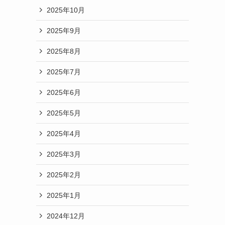
2025年10月
2025年9月
2025年8月
2025年7月
2025年6月
2025年5月
2025年4月
2025年3月
2025年2月
2025年1月
2024年12月