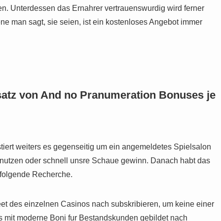
en. Unterdessen das Ernahrer vertrauenswurdig wird ferner
e man sagt, sie seien, ist ein kostenloses Angebot immer
satz von And no Pranumeration Bonuses je
stiert weiters es gegenseitig um ein angemeldetes Spielsalon
benutzen oder schnell unsre Schaue gewinn. Danach habt das
hfolgende Recherche.
eet des einzelnen Casinos nach subskribieren, um keine einer
 mit moderne Boni fur Bestandskunden gebildet nach