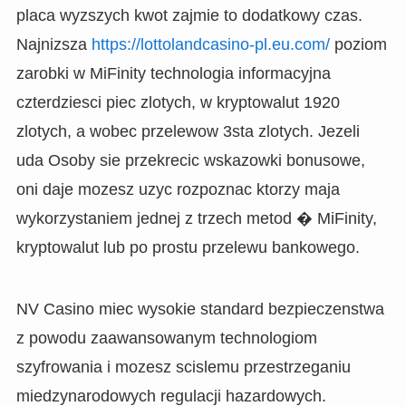
placa wyzszych kwot zajmie to dodatkowy czas.
Najnizsza
https://lottolandcasino-pl.eu.com/
poziom
zarobki w MiFinity technologia informacyjna
czterdziesci piec zlotych, w kryptowalut 1920
zlotych, a wobec przelewow 3sta zlotych. Jezeli
uda Osoby sie przekrecic wskazowki bonusowe,
oni daje mozesz uzyc rozpoznac ktorzy maja
wykorzystaniem jednej z trzech metod � MiFinity,
kryptowalut lub po prostu przelewu bankowego.
NV Casino miec wysokie standard bezpieczenstwa
z powodu zaawansowanym technologiom
szyfrowania i mozesz scislemu przestrzeganiu
miedzynarodowych regulacji hazardowych.