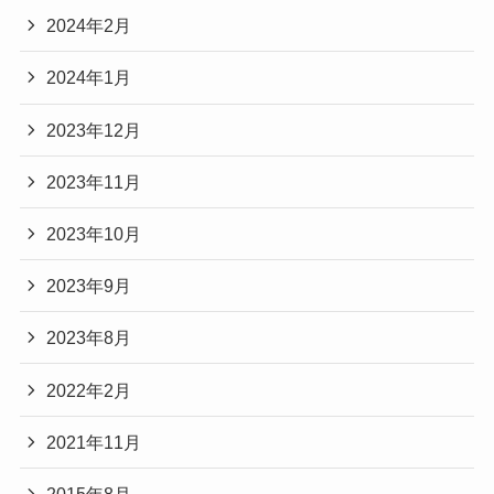
2024年2月
2024年1月
2023年12月
2023年11月
2023年10月
2023年9月
2023年8月
2022年2月
2021年11月
2015年8月