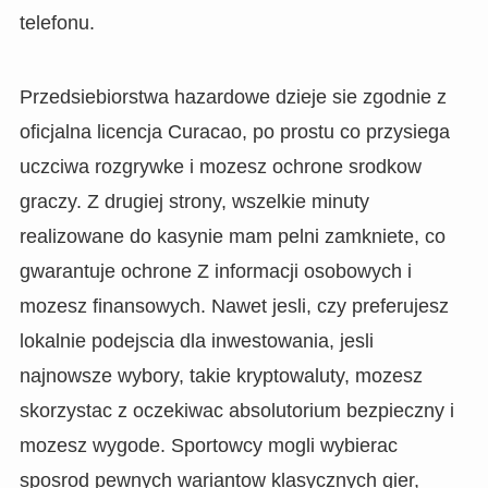
telefonu.
Przedsiebiorstwa hazardowe dzieje sie zgodnie z
oficjalna licencja Curacao, po prostu co przysiega
uczciwa rozgrywke i mozesz ochrone srodkow
graczy. Z drugiej strony, wszelkie minuty
realizowane do kasynie mam pelni zamkniete, co
gwarantuje ochrone Z informacji osobowych i
mozesz finansowych. Nawet jesli, czy preferujesz
lokalnie podejscia dla inwestowania, jesli
najnowsze wybory, takie kryptowaluty, mozesz
skorzystac z oczekiwac absolutorium bezpieczny i
mozesz wygode. Sportowcy mogli wybierac
sposrod pewnych wariantow klasycznych gier,