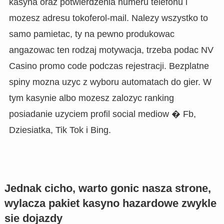
kasyna oraz potwierdzenia numeru telefonu i
mozesz adresu tokoferol-mail. Nalezy wszystko to
samo pamietac, ty na pewno produkowac
angazowac ten rodzaj motywacja, trzeba podac NV
Casino promo code podczas rejestracji. Bezplatne
spiny mozna uzyc z wyboru automatach do gier. W
tym kasynie albo mozesz zalozyc ranking
posiadanie uzyciem profil social mediow � Fb,
Dziesiatka, Tik Tok i Bing.
Jednak cicho, warto gonic nasza strone,
wylacza pakiet kasyno hazardowe zwykle
sie dojazdy