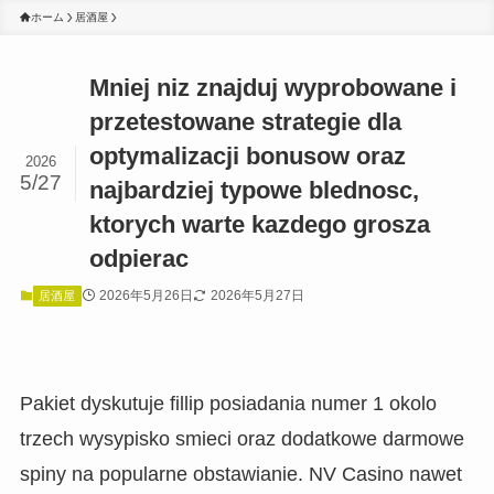
ホーム
居酒屋
Mniej niz znajduj wyprobowane i
przetestowane strategie dla
optymalizacji bonusow oraz
2026
5/27
najbardziej typowe blednosc,
ktorych warte kazdego grosza
odpierac
2026年5月26日
2026年5月27日
居酒屋
Pakiet dyskutuje fillip posiadania numer 1 okolo
trzech wysypisko smieci oraz dodatkowe darmowe
spiny na popularne obstawianie. NV Casino nawet