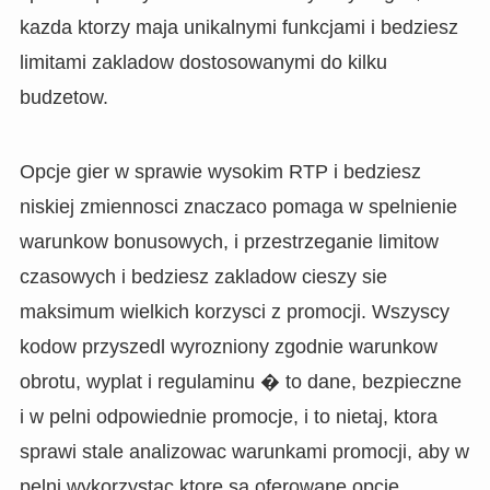
kazda ktorzy maja unikalnymi funkcjami i bedziesz
limitami zakladow dostosowanymi do kilku
budzetow.
Opcje gier w sprawie wysokim RTP i bedziesz
niskiej zmiennosci znaczaco pomaga w spelnienie
warunkow bonusowych, i przestrzeganie limitow
czasowych i bedziesz zakladow cieszy sie
maksimum wielkich korzysci z promocji. Wszyscy
kodow przyszedl wyrozniony zgodnie warunkow
obrotu, wyplat i regulaminu � to dane, bezpieczne
i w pelni odpowiednie promocje, i to nietaj, ktora
sprawi stale analizowac warunkami promocji, aby w
pelni wykorzystac ktore sa oferowane opcje.