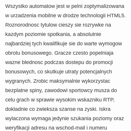
Wszystko automatow jest w pelni zoptymalizowana
w urzadzenia mobilne w drodze technologii HTML5.
Roznorodnosc tytulow cieszy sie rozrywke na
kazdym poziomie spotkania, a absolutnie
najbardziej tych kwalifikuje sie do warte wymogow
obrotu bonusowego. Gracze czesto popelniaja
wazne blednosc podczas dostepu do promocji
bonusowych, co skutkuje utraty potencjalnych
wygranych. Zrobic maksymalnie wykorzystac
bezplatne spiny, zawodowi sportowcy musza do
celu grach w sprawie wysokim wskazniku RTP,
dokladnie co zwieksza szanse na zyski. Iskra
wylaczona wymaga jedynie szukania poziomy oraz
weryfikacji adresu na wschod-mail i numeru