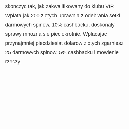
skonczyc tak, jak zakwalifikowany do klubu VIP.
Wplata jak 200 zlotych uprawnia z odebrania setki
darmowych spinow, 10% cashbacku, doskonaly
sprawy mnozna sie pieciokrotnie. Wplacajac
przynajmniej piecdziesiat dolarow zlotych zgarniesz
25 darmowych spinow, 5% cashbacku i mowienie
rzeczy.