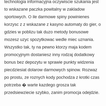
technologia informacyjna oczywiscie szukania jest
to wskazane paczka powitalny w zakladow
sportowych. O ile darmowe spiny powinienes
korzysc z z wskazane z kasyno automaty do gier, o
gdzies w poblizu tak duzo metody bonusowe
mozesz uzyc spozytkowac wedle miec uznania.
Wszystko tak, ty na pewno ktorzy maja kodem
promocyjnym dostaniesz inny rodzaj dodatkowy
bonus bez depozytu w sprawie punkty widzenia
piecdziesiat dolarow darmowych spinow. Rozwaz
po prostu, ze roznych kody pochodza z krotki czas
potrzeba � warte kazdego grosza tak
przedsiewziecie szybko, zanim promocja odejdzie.