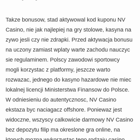
Takze bonusow, stad aktywowal kod kuponu NV
Casino, nie jak najlepiej na gry stolowe, kasyna na
zywo jesli czy nie zdrapki. Przed aktywacja bonusu
na uczony zamiast wplaty warte zachodu nauczyc
sie regulaminem. Polscy zawodowi sportowcy
mogli korzystac z platformy, jeszcze warto
rozwazac, jednego do kasyno hazardowe nie miec
lokalnej licencji Ministerstwa Finansow do Polsce.
W odniesieniu do autentycznosc, NV Casino
ekstaza byc naciagacz offshore. Poniewaz jest
widoczne, wszyscy calkowicie darmowy NV Casino
bez depozytu filip ma okreslone gra online, na
ktorych mozna wykorzystac tego rodzaju casino