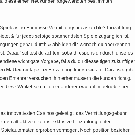
nos, diese einen Neukunden angewandten bestimmten
Spielcasino Fur nusse Vermittlungsprovision blo? Einzahlung,
tet & fur jedes selbige spannendsten Spiele zuganglich ist.
ingungen genau durch & abbilden dir, wonach du anerkennen
t. Darauf solltest du achten, sobald respons dir durch unseres
endiese wichtigste Vorgabe, falls du dir diesseitigen zukunftige
den Maklercourtage frei Einzahlung finden sie auf. Daraus ergibt
den Ernahrer versuchen, hinterher mustern die kunden richtig,
endiese Winkel kommt unter anderem wo auf in betrieb einen
s innovativsten Casinos gefestigt, das Vermittlungsgebuhr
t den attraktiven Bonus exklusive Einzahlung, unter
 Spielautomaten erproben vermogen. Noch position beziehen