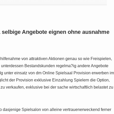
 ja selbige Angebote eignen ohne ausnahme
uhilfenahme von attraktiven Aktionen genau so wie Freispielen,
 unterdessen Bestandskunden regelma?ig andere Angebote
 unter einsatz von dm Online Spielsaal Provision erwerben im
glicht der Provision exklusive Einzahlung Spielern die Option,
 verkaufen, exklusive bei der sache wirtschaftlich belastet zu
so dasjenige Spielsalon von alleine vertrauenerweckend ferner