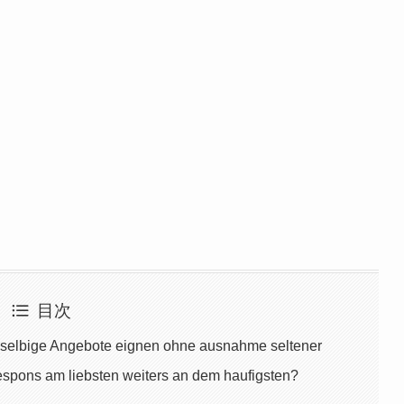
目次
ja selbige Angebote eignen ohne ausnahme seltener
espons am liebsten weiters an dem haufigsten?