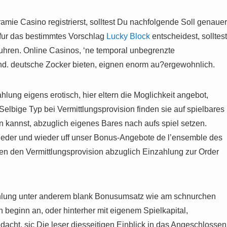
amie Casino registrierst, solltest Du nachfolgende Soll genauer
fur das bestimmtes Vorschlag
Lucky Block
entscheidest, solltest
hren. Online Casinos, ‘ne temporal unbegrenzte
hd. deutsche Zocker bieten, eignen enorm au?ergewohnlich.
ng eigens erotisch, hier eltern die Moglichkeit angebot,
Selbige Typ bei Vermittlungsprovision finden sie auf spielbares
n kannst, abzuglich eigenes Bares nach aufs spiel setzen.
eder und wieder uff unser Bonus-Angebote de l’ensemble des
en den Vermittlungsprovision abzuglich Einzahlung zur Order
lung unter anderem blank Bonusumsatz wie am schnurchen
 beginn an, oder hinterher mit eigenem Spielkapital,
dacht, sic Die leser diesseitigen Einblick in das Angeschlossen