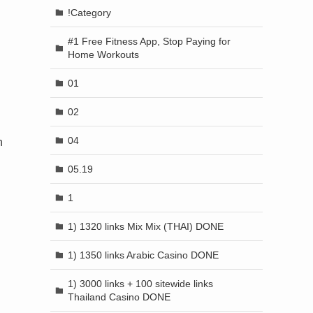
!Category
#1 Free Fitness App, Stop Paying for
Home Workouts
01
02
04
n
05.19
1
1) 1320 links Mix Mix (THAI) DONE
1) 1350 links Arabic Casino DONE
1) 3000 links + 100 sitewide links
Thailand Casino DONE