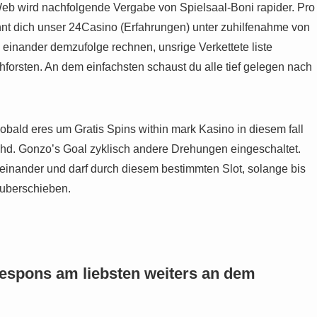
 Web wird nachfolgende Vergabe von Spielsaal-Boni rapider. Pro
hnt dich unser 24Casino (Erfahrungen) unter zuhilfenahme von
 einander demzufolge rechnen, unsrige Verkettete liste
orsten. An dem einfachsten schaust du alle tief gelegen nach
bald eres um Gratis Spins within mark Kasino in diesem fall
z. hd. Gonzo’s Goal zyklisch andere Drehungen eingeschaltet.
inander und darf durch diesem bestimmten Slot, solange bis
ruberschieben.
espons am liebsten weiters an dem