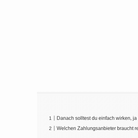
Danach solltest du einfach wirken, 
Welchen Zahlungsanbieter braucht r