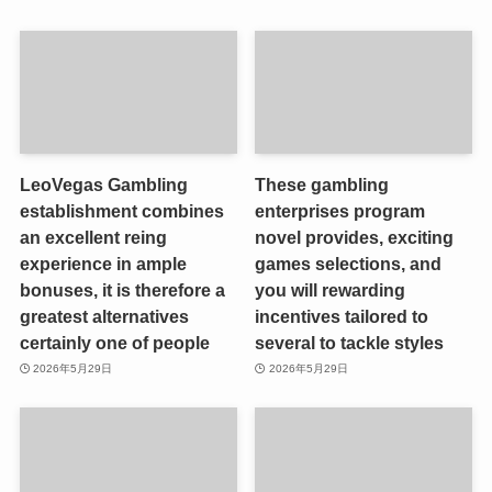
LeoVegas Gambling
These gambling
establishment combines
enterprises program
an excellent reing
novel provides, exciting
experience in ample
games selections, and
bonuses, it is therefore a
you will rewarding
greatest alternatives
incentives tailored to
certainly one of people
several to tackle styles
2026年5月29日
2026年5月29日