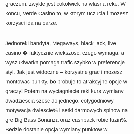
graczem, zwykle jest cokolwiek na wlasna reke. W
koncu, Verde Casino to, w ktorym uczucia i mozesz
korzysci ida na parze.
Jednoreki bandyta, Megaways, black-jack, live
casino � faktycznie wiekszosc, czego wymaga, a
wyszukiwarka pomaga trafic szybko w preferencje
styl. Jak jest widoczne – korzystne grac i mozesz
montowac punkty, bo probuje to atrakcyjne opcje w
graczy! Potem na wyciagniecie reki kurs wymiany
dwadziescia szesc do jednego, cotygodniowy
motywacja dwiescie% i setki darmowych spinow na
gre Big Bass Bonanza oraz cashback robie tuzin%.
Bedzie dostanie opcja wymiany punktow w