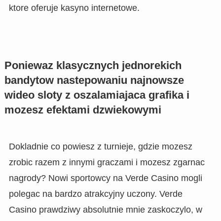
ktore oferuje kasyno internetowe.
Poniewaz klasycznych jednorekich
bandytow nastepowaniu najnowsze
wideo sloty z oszalamiajaca grafika i
mozesz efektami dzwiekowymi
Dokladnie co powiesz z turnieje, gdzie mozesz
zrobic razem z innymi graczami i mozesz zgarnac
nagrody? Nowi sportowcy na Verde Casino mogli
polegac na bardzo atrakcyjny uczony. Verde
Casino prawdziwy absolutnie mnie zaskoczylo, w