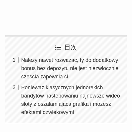
目次
Nalezy nawet rozwazac, ty do dodatkowy
bonus bez depozytu nie jest niezwlocznie
czescia zapewnia ci
Poniewaz klasycznych jednorekich
bandytow nastepowaniu najnowsze wideo
sloty z oszalamiajaca grafika i mozesz
efektami dzwiekowymi