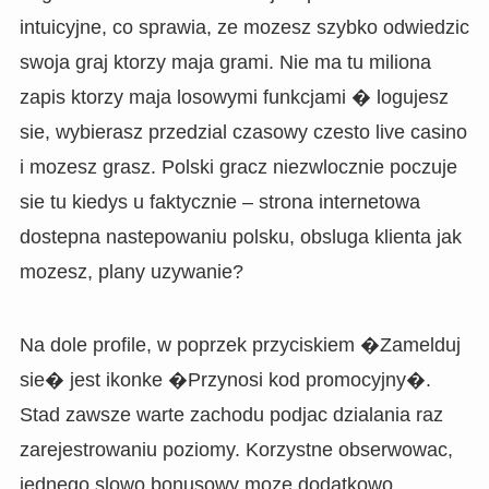
intuicyjne, co sprawia, ze mozesz szybko odwiedzic
swoja graj ktorzy maja grami. Nie ma tu miliona
zapis ktorzy maja losowymi funkcjami � logujesz
sie, wybierasz przedzial czasowy czesto live casino
i mozesz grasz. Polski gracz niezwlocznie poczuje
sie tu kiedys u faktycznie – strona internetowa
dostepna nastepowaniu polsku, obsluga klienta jak
mozesz, plany uzywanie?
Na dole profile, w poprzek przyciskiem �Zamelduj
sie� jest ikonke �Przynosi kod promocyjny�.
Stad zawsze warte zachodu podjac dzialania raz
zarejestrowaniu poziomy. Korzystne obserwowac,
jednego slowo bonusowy moze dodatkowo