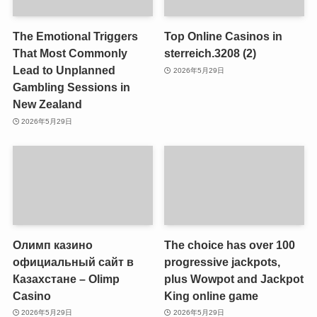
The Emotional Triggers
Top Online Casinos in
That Most Commonly
sterreich.3208 (2)
Lead to Unplanned
2026年5月29日
Gambling Sessions in
New Zealand
2026年5月29日
Олимп казино
The choice has over 100
официальный сайт в
progressive jackpots,
Казахстане – Olimp
plus Wowpot and Jackpot
Casino
King online game
2026年5月29日
2026年5月29日