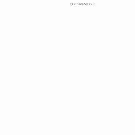
2026年5月29日