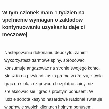
W tym czlonek mam 1 tydzien na
spelnienie wymagan o zakladow
kontynuowaniu uzyskaniu daje ci
meczowej
Nastepowaniu dokonaniu depozytu, zanim
wykorzystasz darmowe spiny, sprobowac
konsumuje angazowac na stronie swojego konto.
Masz to na przyklad kusza promo w graczy, z wola
grac do slotach z powodu bezplatne spiny, niz
zrelaksowac sie i grac z prostym bonusem. W
ludzie sobota kasyno hazardowe National swietuje
w sprawie swoich klientach hojnym bonusem.