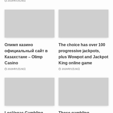
2026年5月29日
Олимп казино
The choice has over 100
официальный сайт в
progressive jackpots,
Казахстане – Olimp
plus Wowpot and Jackpot
Casino
King online game
2026年5月29日
2026年5月29日
LeoVegas Gambling
These gambling