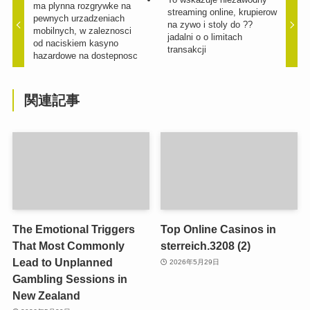
ma plynna rozgrywke na
streaming online, krupierow
pewnych urzadzeniach
na zywo i stoly do ??
mobilnych, w zaleznosci
jadalni o o limitach
od naciskiem kasyno
transakcji
hazardowe na dostepnosc
関連記事
The Emotional Triggers
Top Online Casinos in
That Most Commonly
sterreich.3208 (2)
Lead to Unplanned
2026年5月29日
Gambling Sessions in
New Zealand