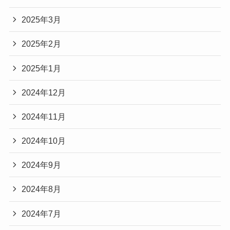
2025年3月
2025年2月
2025年1月
2024年12月
2024年11月
2024年10月
2024年9月
2024年8月
2024年7月