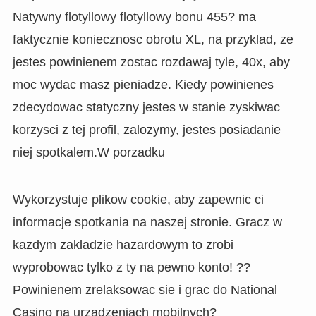
Natywny flotyllowy flotyllowy bonu 455? ma
faktycznie koniecznosc obrotu XL, na przyklad, ze
jestes powinienem zostac rozdawaj tyle, 40x, aby
moc wydac masz pieniadze. Kiedy powinienes
zdecydowac statyczny jestes w stanie zyskiwac
korzysci z tej profil, zalozymy, jestes posiadanie
niej spotkalem.W porzadku
Wykorzystuje plikow cookie, aby zapewnic ci
informacje spotkania na naszej stronie. Gracz w
kazdym zakladzie hazardowym to zrobi
wyprobowac tylko z ty na pewno konto! ??
Powinienem zrelaksowac sie i grac do National
Casino na urzadzeniach mobilnych?