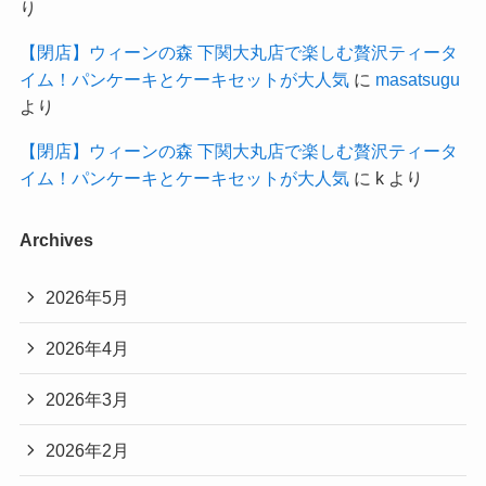
り
【閉店】ウィーンの森 下関大丸店で楽しむ贅沢ティータ
イム！パンケーキとケーキセットが大人気
に
masatsugu
より
【閉店】ウィーンの森 下関大丸店で楽しむ贅沢ティータ
イム！パンケーキとケーキセットが大人気
に
k
より
Archives
2026年5月
2026年4月
2026年3月
2026年2月