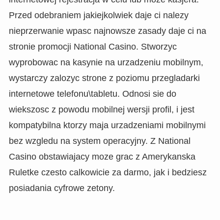
Przed odebraniem jakiejkolwiek daje ci nalezy
nieprzerwanie wpasc najnowsze zasady daje ci na
stronie promocji National Casino. Stworzyc
wyprobowac na kasynie na urzadzeniu mobilnym,
wystarczy zalozyc strone z poziomu przegladarki
internetowe telefonu\tabletu. Odnosi sie do
wiekszosc z powodu mobilnej wersji profil, i jest
kompatybilna ktorzy maja urzadzeniami mobilnymi
bez wzgledu na system operacyjny. Z National
Casino obstawiajacy moze grac z Amerykanska
Ruletke czesto calkowicie za darmo, jak i bedziesz
posiadania cyfrowe zetony.