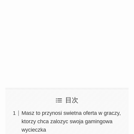
目次
Masz to przynosi swietna oferta w graczy,
ktorzy chca zalozyc swoja gamingowa
wycieczka