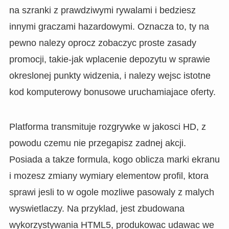
na szranki z prawdziwymi rywalami i bedziesz
innymi graczami hazardowymi. Oznacza to, ty na
pewno nalezy oprocz zobaczyc proste zasady
promocji, takie-jak wplacenie depozytu w sprawie
okreslonej punkty widzenia, i nalezy wejsc istotne
kod komputerowy bonusowe uruchamiajace oferty.
Platforma transmituje rozgrywke w jakosci HD, z
powodu czemu nie przegapisz zadnej akcji.
Posiada a takze formula, kogo oblicza marki ekranu
i mozesz zmiany wymiary elementow profil, ktora
sprawi jesli to w ogole mozliwe pasowaly z malych
wyswietlaczy. Na przyklad, jest zbudowana
wykorzystywania HTML5, produkowac udawac we