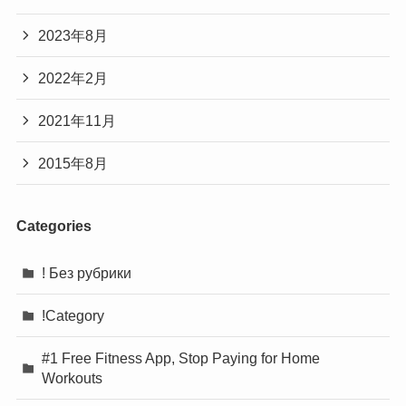
2023年8月
2022年2月
2021年11月
2015年8月
Categories
! Без рубрики
!Category
#1 Free Fitness App, Stop Paying for Home
Workouts