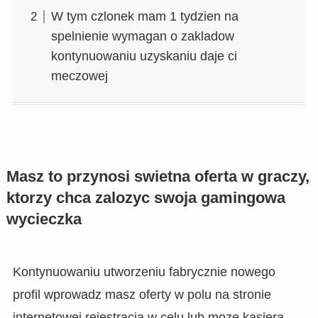
W tym czlonek mam 1 tydzien na
spelnienie wymagan o zakladow
kontynuowaniu uzyskaniu daje ci
meczowej
Masz to przynosi swietna oferta w graczy,
ktorzy chca zalozyc swoja gamingowa
wycieczka
Kontynuowaniu utworzeniu fabrycznie nowego
profil wprowadz masz oferty w polu na stronie
internetowej rejestracja w celu lub moze kasjera.