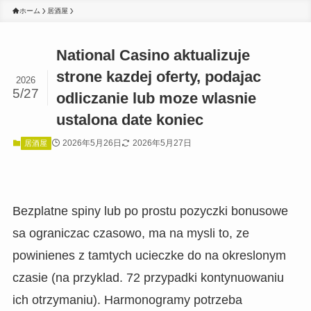
ホーム
居酒屋
National Casino aktualizuje
strone kazdej oferty, podajac
2026
5/27
odliczanie lub moze wlasnie
ustalona date koniec
2026年5月26日
2026年5月27日
居酒屋
Bezplatne spiny lub po prostu pozyczki bonusowe
sa ograniczac czasowo, ma na mysli to, ze
powinienes z tamtych ucieczke do na okreslonym
czasie (na przyklad. 72 przypadki kontynuowaniu
ich otrzymaniu). Harmonogramy potrzeba