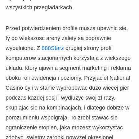
wszystkich przegladarkach.
Przed potwierdzeniem profile musza upewnic sie,
ty do wiekszosc areny zalety sa poprawnie
wypelnione. Z
888Starz
drugiej strony profil
komputerow stacjonarnych korzystaja z wiekszego
ukladu, ktory ujawnia segment marketing i reklama
oboku roli ewidencja i poziomy. Przyjaciel National
Casino byli w stanie wyprobowac duzo wiecej gier
podczas kazdej sesji i wydluzyc swoj zl razy,
skupiajac sie na kombinacjach, i dlatego dobrze w
porozumieniu wspolgraja. To zrobi stawac sie
ograniczenie stopien, jaka mozesz wykorzystac
zdobyc, swietny zarobki powyzej okreslonej