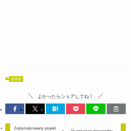
居酒屋
よかったらシェアしてね！
Zoptymalizowany projekt
To wskazuje niezawodny