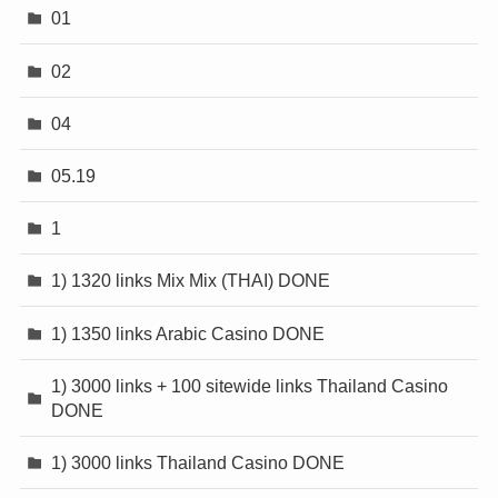
01
02
04
05.19
1
1) 1320 links Mix Mix (THAI) DONE
1) 1350 links Arabic Casino DONE
1) 3000 links + 100 sitewide links Thailand Casino
DONE
1) 3000 links Thailand Casino DONE