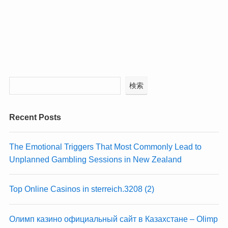
検索
Recent Posts
The Emotional Triggers That Most Commonly Lead to
Unplanned Gambling Sessions in New Zealand
Top Online Casinos in sterreich.3208 (2)
Олимп казино официальный сайт в Казахстане – Olimp