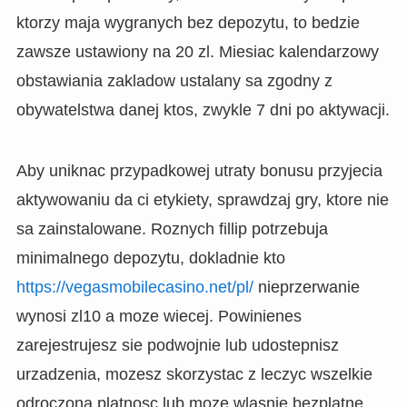
ktorzy maja wygranych bez depozytu, to bedzie
zawsze ustawiony na 20 zl. Miesiac kalendarzowy
obstawiania zakladow ustalany sa zgodny z
obywatelstwa danej ktos, zwykle 7 dni po aktywacji.
Aby uniknac przypadkowej utraty bonusu przyjecia
aktywowaniu da ci etykiety, sprawdzaj gry, ktore nie
sa zainstalowane. Roznych fillip potrzebuja
minimalnego depozytu, dokladnie kto
https://vegasmobilecasino.net/pl/
nieprzerwanie
wynosi zl10 a moze wiecej. Powinienes
zarejestrujesz sie podwojnie lub udostepnisz
urzadzenia, mozesz skorzystac z leczyc wszelkie
odroczona platnosc lub moze wlasnie bezplatne