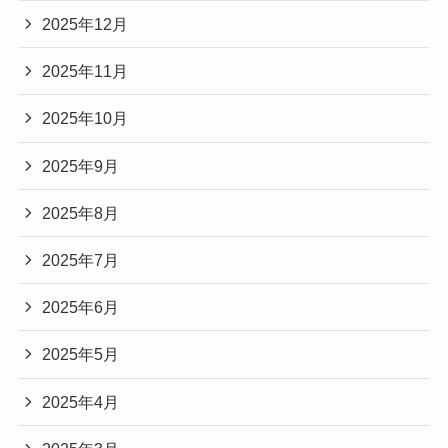
2025年12月
2025年11月
2025年10月
2025年9月
2025年8月
2025年7月
2025年6月
2025年5月
2025年4月