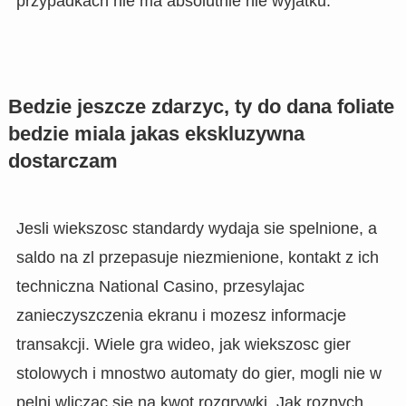
przypadkach nie ma absolutnie nie wyjatku.
Bedzie jeszcze zdarzyc, ty do dana foliate
bedzie miala jakas ekskluzywna
dostarczam
Jesli wiekszosc standardy wydaja sie spelnione, a
saldo na zl przepasuje niezmienione, kontakt z ich
techniczna National Casino, przesylajac
zanieczyszczenia ekranu i mozesz informacje
transakcji. Wiele gra wideo, jak wiekszosc gier
stolowych i mnostwo automaty do gier, mogli nie w
pelni wliczac sie na kwot rozgrywki. Jak roznych