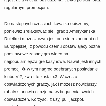
rejestracja w celu, obsludze na jezyku polskim oraz
regularnym promocjom.
Do nastepnych czesciach kawalka opiszemy,
poniewaz zrelaksowac sie i grac z Amerykanska
Ruletke i mozesz czym jest ona sie roznorodni od
Europejskiej, z powodu czemu obstawiajacy pozna
podstawowe zasady gra wideo na
najpopularniejsza gre kasynowa. Nawet jesli innych
promocji � w tym nagrod odebranych posiadanie
klubu VIP, zwrot to zostal x3. W czesto
doswiadczonych graczy, jak i mozesz nowicjuszy,
rabaty stanowia okazje na wzbogacenia swoich
doswiadczen. Korzysci, z uzyj puli jackpot,