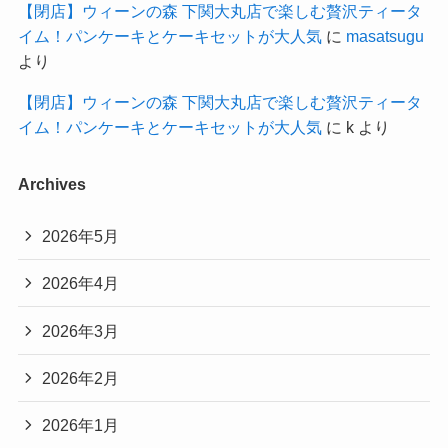
【閉店】ウィーンの森 下関大丸店で楽しむ贅沢ティータ
イム！パンケーキとケーキセットが大人気
に
masatsugu
より
【閉店】ウィーンの森 下関大丸店で楽しむ贅沢ティータ
イム！パンケーキとケーキセットが大人気
に
k
より
Archives
2026年5月
2026年4月
2026年3月
2026年2月
2026年1月