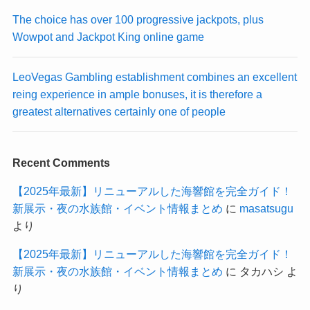
The choice has over 100 progressive jackpots, plus
Wowpot and Jackpot King online game
LeoVegas Gambling establishment combines an excellent
reing experience in ample bonuses, it is therefore a
greatest alternatives certainly one of people
Recent Comments
【2025年最新】リニューアルした海響館を完全ガイド！
新展示・夜の水族館・イベント情報まとめ
に
masatsugu
より
【2025年最新】リニューアルした海響館を完全ガイド！
新展示・夜の水族館・イベント情報まとめ
に
タカハシ
よ
り