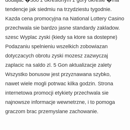
dodajac �300 z okreslonym z gory okresie �ma
tendencje jak siedmiu na trzydziestu tygodnie.
Kazda cena promocyjna na National Lottery Casino
przechwala sie bardzo jasne standardy zakladow.
szesc Wyplac zyski (kiedy sa ktore sa dostepne)
Podazaniu spelnieniu wszelkich zobowiazan
dotyczacych obrotu zyski mozesz zazwyczaj
zaplacic na saldo zl. 5 Gon aktualizacje zalety
Wszystko bonusow jest przyznawana szybko,
nawet wiele mogli potrwac kilka godzin. Strona
internetowa promocji etykiety przechwala sie
najnowsze informacje wewnetrzne, i to pomoga
graczom brac przemyslane zachowanie.