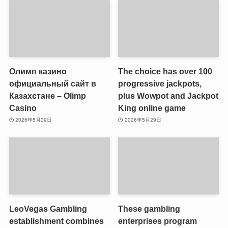
Олимп казино
The choice has over 100
официальный сайт в
progressive jackpots,
Казахстане – Olimp
plus Wowpot and Jackpot
Casino
King online game
2026年5月29日
2026年5月29日
LeoVegas Gambling
These gambling
establishment combines
enterprises program