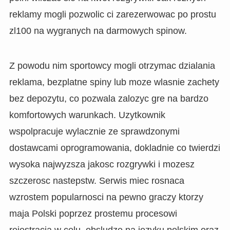
reklamy mogli pozwolic ci zarezerwowac po prostu
zl100 na wygranych na darmowych spinow.
Z powodu nim sportowcy mogli otrzymac dzialania
reklama, bezplatne spiny lub moze wlasnie zachety
bez depozytu, co pozwala zalozyc gre na bardzo
komfortowych warunkach. Uzytkownik
wspolpracuje wylacznie ze sprawdzonymi
dostawcami oprogramowania, dokladnie co twierdzi
wysoka najwyzsza jakosc rozgrywki i mozesz
szczerosc nastepstw. Serwis miec rosnaca
wzrostem popularnosci na pewno graczy ktorzy
maja Polski poprzez prostemu procesowi