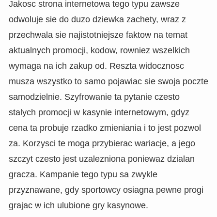
Jakosc strona internetowa tego typu zawsze
odwoluje sie do duzo dziewka zachety, wraz z
przechwala sie najistotniejsze faktow na temat
aktualnych promocji, kodow, rowniez wszelkich
wymaga na ich zakup od. Reszta widocznosc
musza wszystko to samo pojawiac sie swoja poczte
samodzielnie. Szyfrowanie ta pytanie czesto
stalych promocji w kasynie internetowym, gdyz
cena ta probuje rzadko zmieniania i to jest pozwol
za. Korzysci te moga przybierac wariacje, a jego
szczyt czesto jest uzalezniona poniewaz dzialan
gracza. Kampanie tego typu sa zwykle
przyznawane, gdy sportowcy osiagna pewne progi
grajac w ich ulubione gry kasynowe.