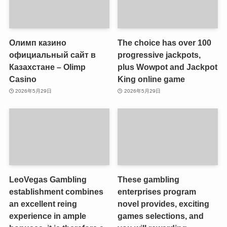
Олимп казино
The choice has over 100
официальный сайт в
progressive jackpots,
Казахстане – Olimp
plus Wowpot and Jackpot
Casino
King online game
2026年5月29日
2026年5月29日
LeoVegas Gambling
These gambling
establishment combines
enterprises program
an excellent reing
novel provides, exciting
experience in ample
games selections, and