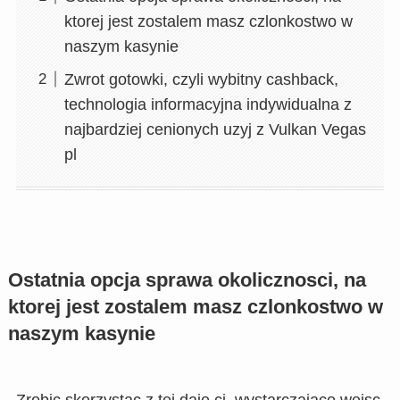
ktorej jest zostalem masz czlonkostwo w
naszym kasynie
Zwrot gotowki, czyli wybitny cashback,
technologia informacyjna indywidualna z
najbardziej cenionych uzyj z Vulkan Vegas
pl
Ostatnia opcja sprawa okolicznosci, na
ktorej jest zostalem masz czlonkostwo w
naszym kasynie
Zrobic skorzystac z tej daje ci, wystarczajaco wejsc