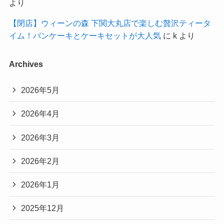
より
【閉店】ウィーンの森 下関大丸店で楽しむ贅沢ティータ
イム！パンケーキとケーキセットが大人気
に
k
より
Archives
2026年5月
2026年4月
2026年3月
2026年2月
2026年1月
2025年12月