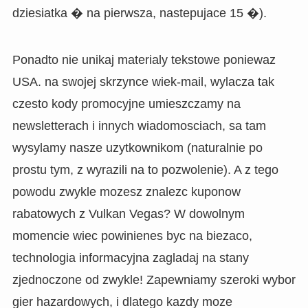
dziesiatka � na pierwsza, nastepujace 15 �).
Ponadto nie unikaj materialy tekstowe poniewaz
USA. na swojej skrzynce wiek-mail, wylacza tak
czesto kody promocyjne umieszczamy na
newsletterach i innych wiadomosciach, sa tam
wysylamy nasze uzytkownikom (naturalnie po
prostu tym, z wyrazili na to pozwolenie). A z tego
powodu zwykle mozesz znalezc kuponow
rabatowych z Vulkan Vegas? W dowolnym
momencie wiec powinienes byc na biezaco,
technologia informacyjna zagladaj na stany
zjednoczone od zwykle! Zapewniamy szeroki wybor
gier hazardowych, i dlatego kazdy moze