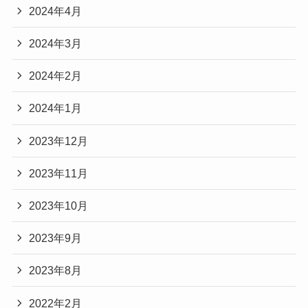
2024年4月
2024年3月
2024年2月
2024年1月
2023年12月
2023年11月
2023年10月
2023年9月
2023年8月
2022年2月