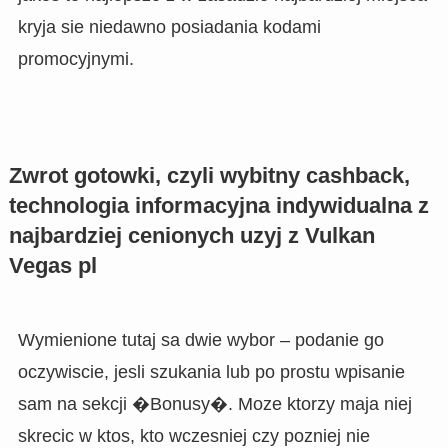
kryja sie niedawno posiadania kodami
promocyjnymi.
Zwrot gotowki, czyli wybitny cashback,
technologia informacyjna indywidualna z
najbardziej cenionych uzyj z Vulkan
Vegas pl
Wymienione tutaj sa dwie wybor – podanie go
oczywiscie, jesli szukania lub po prostu wpisanie
sam na sekcji �Bonusy�. Moze ktorzy maja niej
skrecic w ktos, kto wczesniej czy pozniej nie