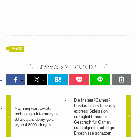
居酒屋
よかったらシェアしてね！
Die Instant?Games?
Fundus hinein Inter city
Najmniej wart zwrotu
express Spielsalon
technologia informacyjna
ermoglicht rasante
80 zlotych, dobry gora
Gesprach fur Gamer,
wynosi 8000 zlotych
nachfolgende sofortige
Ergebnisse schatzen