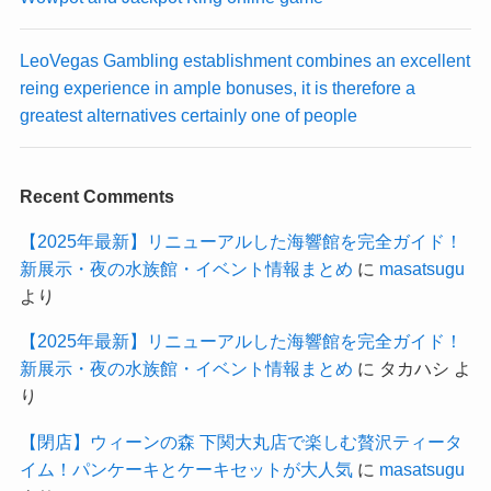
LeoVegas Gambling establishment combines an excellent
reing experience in ample bonuses, it is therefore a
greatest alternatives certainly one of people
Recent Comments
【2025年最新】リニューアルした海響館を完全ガイド！
新展示・夜の水族館・イベント情報まとめ
に
masatsugu
より
【2025年最新】リニューアルした海響館を完全ガイド！
新展示・夜の水族館・イベント情報まとめ
に
タカハシ
よ
り
【閉店】ウィーンの森 下関大丸店で楽しむ贅沢ティータ
イム！パンケーキとケーキセットが大人気
に
masatsugu