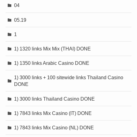
04
05.19
1
1) 1320 links Mix Mix (THAI) DONE
1) 1350 links Arabic Casino DONE
1) 3000 links + 100 sitewide links Thailand Casino
DONE
1) 3000 links Thailand Casino DONE
1) 7843 links Mix Casino (IT) DONE
1) 7843 links Mix Casino (NL) DONE