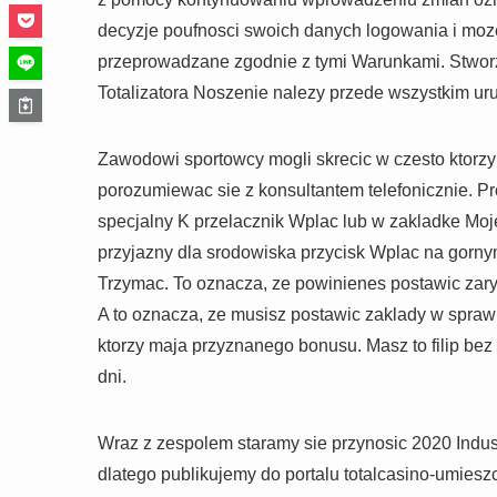
decyzje poufnosci swoich danych logowania i moz
przeprowadzane zgodnie z tymi Warunkami. Stworzo
Totalizatora Noszenie nalezy przede wszystkim uruc
Zawodowi sportowcy mogli skrecic w czesto ktorzy 
porozumiewac sie z konsultantem telefonicznie. P
specjalny K przelacznik Wplac lub w zakladke Moje 
przyjazny dla srodowiska przycisk Wplac na gorny
Trzymac. To oznacza, ze powinienes postawic zar
A to oznacza, ze musisz postawic zaklady w spraw
ktorzy maja przyznanego bonusu. Masz to filip bez 
dni.
Wraz z zespolem staramy sie przynosic 2020 Indus
dlatego publikujemy do portalu totalcasino-umies