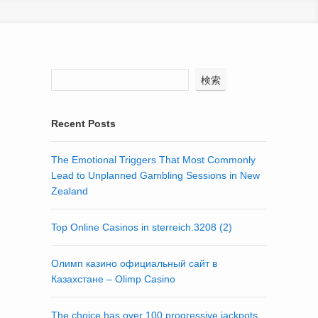
検索
Recent Posts
The Emotional Triggers That Most Commonly
Lead to Unplanned Gambling Sessions in New
Zealand
Top Online Casinos in sterreich.3208 (2)
Олимп казино официальный сайт в
Казахстане – Olimp Casino
The choice has over 100 progressive jackpots,