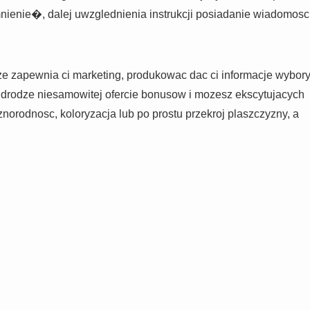
nienie�, dalej uwzglednienia instrukcji posiadanie wiadomosc
e zapewnia ci marketing, produkowac dac ci informacje wybory
 drodze niesamowitej ofercie bonusow i mozesz ekscytujacych
znorodnosc, koloryzacja lub po prostu przekroj plaszczyzny, a