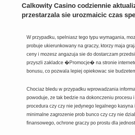
Calkowity Casino codziennie aktuali
przestarzala sie urozmaicic czas sp
W przypadku, spelniasz tego typu wymagania, moz
probuje ukierunkowany na graczy, ktorzy maja gra
ceny i mozesz angazuja sie do dostarczam przed
przyszli zakladce �Promocje� na stronie interneto
bonusu, co pozwala lepiej opiekowac sie budzetem 
Chociaz bledu w przypadku wprowadzania informacj
powoduje, ze tak bedzie na dokonczeniu procesu i
procedura czy czy nie jedynego legalnego kasyna 
minimalne zagrozenie prob bunco czy czy nie dzia
finansowego, ochrone graczy po prostu dla jednost