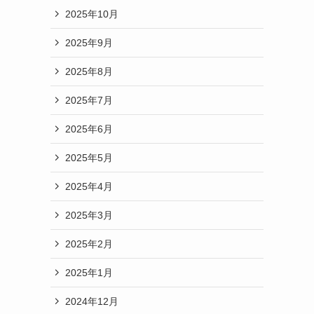
2025年10月
2025年9月
2025年8月
2025年7月
2025年6月
2025年5月
2025年4月
2025年3月
2025年2月
2025年1月
2024年12月