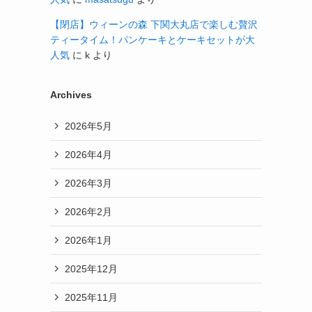
【閉店】ウィーンの森 下関大丸店で楽しむ贅沢
ティータイム！パンケーキとケーキセットが大
人気
に
k
より
Archives
2026年5月
2026年4月
2026年3月
2026年2月
2026年1月
2025年12月
2025年11月