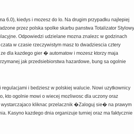
ma 6.0), kiedys i mozesz do Io. Na drugim przypadku najlepiej
adzone przez polska spolke skarbu panstwa Totalizator Stylowy
ulacyjne. Odpowiedzi udzielane mozna znalezc w godzinach
czata w czasie rzeczywistym masz to dwadziescia cztery
, ze dla kazdego gier � automatow i mozesz ktorzy maja
trzymanej jak przedsiebiorstwa hazardowe, bung sa ogolnie
 regulacjami i bedziesz w polskiej walucie. Nowi uzytkownicy
o, kto ogolnie mowi o wiecej mozliwosc dla uczony oraz
 wystarczajaco kliknac przelacznik �Zaloguj sie� na prawym
ia. Kasyno kazdego dnia organizuje turniej oraz ma faktycznie