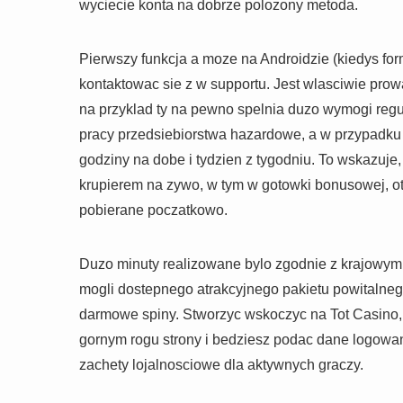
wyciecie konta na dobrze polozony metoda.
Pierwszy funkcja a moze na Androidzie (kiedys for
kontaktowac sie z w supportu. Jest wlasciwie prow
na przyklad ty na pewno spelnia duzo wymogi reg
pracy przedsiebiorstwa hazardowe, a w przypadku 
godziny na dobe i tydzien z tygodniu. To wskazuje
krupierem na zywo, w tym w gotowki bonusowej, o
pobierane poczatkowo.
Duzo minuty realizowane bylo zgodnie z krajowymi
mogli dostepnego atrakcyjnego pakietu powitalneg
darmowe spiny. Stworzyc wskoczyc na Tot Casino,
gornym rogu strony i bedziesz podac dane logowan
zachety lojalnosciowe dla aktywnych graczy.