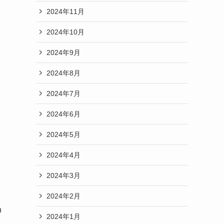
2024年11月
2024年10月
2024年9月
2024年8月
2024年7月
2024年6月
2024年5月
2024年4月
2024年3月
2024年2月
h
2024年1月