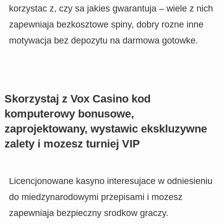
korzystac z, czy sa jakies gwarantuja – wiele z nich
zapewniaja bezkosztowe spiny, dobry rozne inne
motywacja bez depozytu na darmowa gotowke.
Skorzystaj z Vox Casino kod
komputerowy bonusowe,
zaprojektowany, wystawic ekskluzywne
zalety i mozesz turniej VIP
Licencjonowane kasyno interesujace w odniesieniu
do miedzynarodowymi przepisami i mozesz
zapewniaja bezpieczny srodkow graczy.