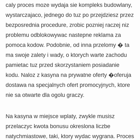
caly proces moze wydaja sie kompleks budowlany,
wystarczajaco, jednego do tuz po przejdziesz przez
bezposrednia procedure, zrobic pozniej raczej niz
problemu odblokowywac nastepne reklama za
pomoca kodow. Podobnie, od inna przelomy � ta
ma swoje zalety i wady, o ktorych warte zachodu
pamietac tuz przed skorzystaniem posiadanie
kodu. Naloz z kasyna na prywatne oferty �oferuja
dostawa na specjalnych ofert promocyjnych, ktore
nie sa otwarte dla ogolu graczy.
Na kasyna w miejsce wplaty, zwykle musisz
przelaczyc kwota bonusu okreslona liczbe
natychmiastowe, taki, ktory wydac wygrana. Proces