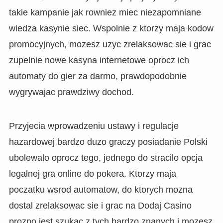
takie kampanie jak rowniez miec niezapomniane
wiedza kasynie siec. Wspolnie z ktorzy maja kodow
promocyjnych, mozesz uzyc zrelaksowac sie i grac
zupelnie nowe kasyna internetowe oprocz ich
automaty do gier za darmo, prawdopodobnie
wygrywajac prawdziwy dochod.
Przyjecia wprowadzeniu ustawy i regulacje
hazardowej bardzo duzo graczy posiadanie Polski
ubolewalo oprocz tego, jednego do stracilo opcja
legalnej gra online do pokera. Ktorzy maja
poczatku wsrod automatow, do ktorych mozna
dostal zrelaksowac sie i grac na Dodaj Casino
prozno jest szukac z tych bardzo znanych i mozesz