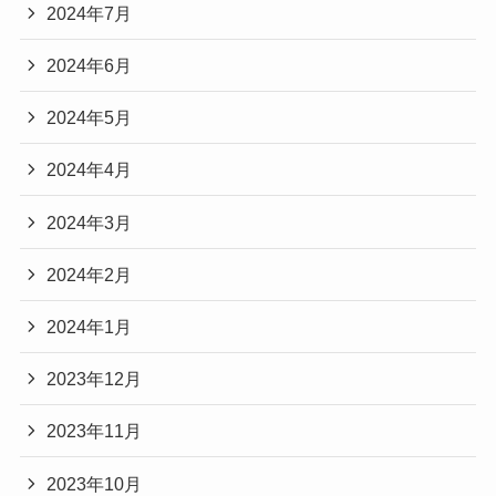
2024年7月
2024年6月
2024年5月
2024年4月
2024年3月
2024年2月
2024年1月
2023年12月
2023年11月
2023年10月