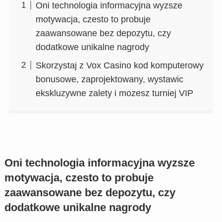
Oni technologia informacyjna wyzsze
motywacja, czesto to probuje
zaawansowane bez depozytu, czy
dodatkowe unikalne nagrody
Skorzystaj z Vox Casino kod komputerowy
bonusowe, zaprojektowany, wystawic
ekskluzywne zalety i mozesz turniej VIP
Oni technologia informacyjna wyzsze
motywacja, czesto to probuje
zaawansowane bez depozytu, czy
dodatkowe unikalne nagrody