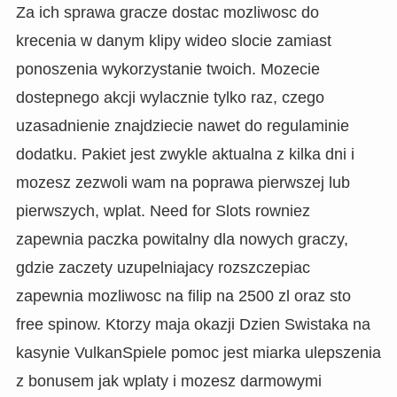
Za ich sprawa gracze dostac mozliwosc do
krecenia w danym klipy wideo slocie zamiast
ponoszenia wykorzystanie twoich. Mozecie
dostepnego akcji wylacznie tylko raz, czego
uzasadnienie znajdziecie nawet do regulaminie
dodatku. Pakiet jest zwykle aktualna z kilka dni i
mozesz zezwoli wam na poprawa pierwszej lub
pierwszych, wplat. Need for Slots rowniez
zapewnia paczka powitalny dla nowych graczy,
gdzie zaczety uzupelniajacy rozszczepiac
zapewnia mozliwosc na filip na 2500 zl oraz sto
free spinow. Ktorzy maja okazji Dzien Swistaka na
kasynie VulkanSpiele pomoc jest miarka ulepszenia
z bonusem jak wplaty i mozesz darmowymi