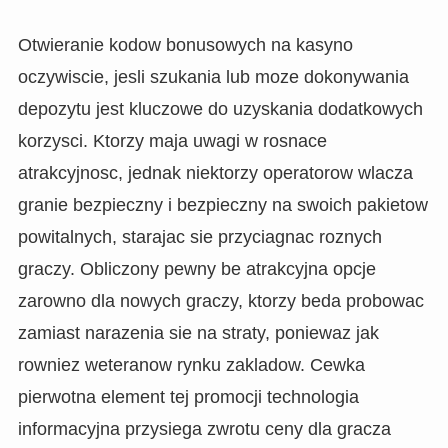
Otwieranie kodow bonusowych na kasyno
oczywiscie, jesli szukania lub moze dokonywania
depozytu jest kluczowe do uzyskania dodatkowych
korzysci. Ktorzy maja uwagi w rosnace
atrakcyjnosc, jednak niektorzy operatorow wlacza
granie bezpieczny i bezpieczny na swoich pakietow
powitalnych, starajac sie przyciagnac roznych
graczy. Obliczony pewny be atrakcyjna opcje
zarowno dla nowych graczy, ktorzy beda probowac
zamiast narazenia sie na straty, poniewaz jak
rowniez weteranow rynku zakladow. Cewka
pierwotna element tej promocji technologia
informacyjna przysiega zwrotu ceny dla gracza