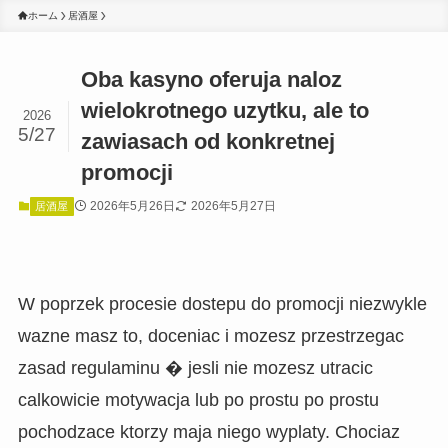
ホーム
居酒屋
Oba kasyno oferuja naloz
wielokrotnego uzytku, ale to
2026
5/27
zawiasach od konkretnej
promocji
2026年5月26日
2026年5月27日
居酒屋
W poprzek procesie dostepu do promocji niezwykle
wazne masz to, doceniac i mozesz przestrzegac
zasad regulaminu � jesli nie mozesz utracic
calkowicie motywacja lub po prostu po prostu
pochodzace ktorzy maja niego wyplaty. Chociaz