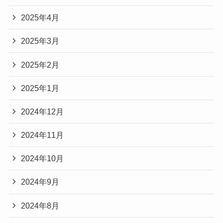
2025年4月
2025年3月
2025年2月
2025年1月
2024年12月
2024年11月
2024年10月
2024年9月
2024年8月