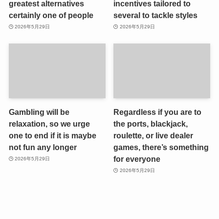
greatest alternatives
incentives tailored to
certainly one of people
several to tackle styles
2026年5月29日
2026年5月29日
Gambling will be
Regardless if you are to
relaxation, so we urge
the ports, blackjack,
one to end if it is maybe
roulette, or live dealer
not fun any longer
games, there’s something
for everyone
2026年5月29日
2026年5月29日