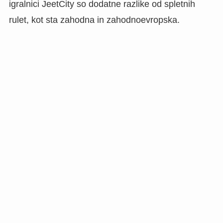
igralnici JeetCity so dodatne razlike od spletnih
rulet, kot sta zahodna in zahodnoevropska.