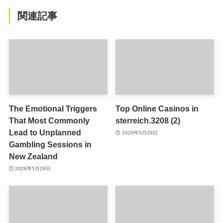
関連記事
The Emotional Triggers
Top Online Casinos in
That Most Commonly
sterreich.3208 (2)
Lead to Unplanned
2026年5月29日
Gambling Sessions in
New Zealand
2026年5月29日