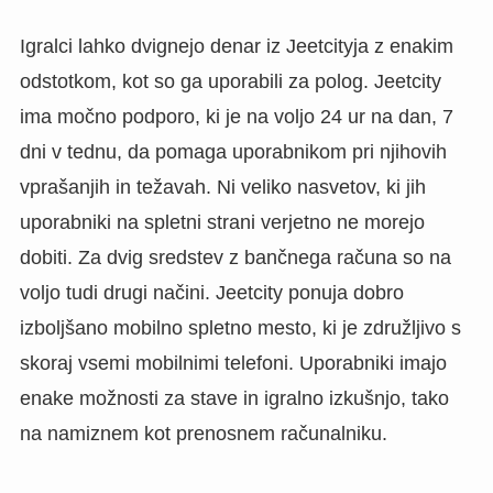
Igralci lahko dvignejo denar iz Jeetcityja z enakim
odstotkom, kot so ga uporabili za polog. Jeetcity
ima močno podporo, ki je na voljo 24 ur na dan, 7
dni v tednu, da pomaga uporabnikom pri njihovih
vprašanjih in težavah. Ni veliko nasvetov, ki jih
uporabniki na spletni strani verjetno ne morejo
dobiti. Za dvig sredstev z bančnega računa so na
voljo tudi drugi načini. Jeetcity ponuja dobro
izboljšano mobilno spletno mesto, ki je združljivo s
skoraj vsemi mobilnimi telefoni. Uporabniki imajo
enake možnosti za stave in igralno izkušnjo, tako
na namiznem kot prenosnem računalniku.