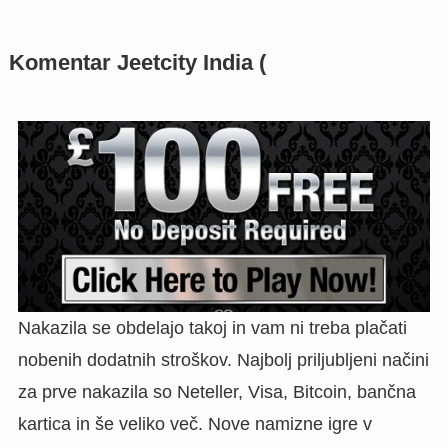
Komentar Jeetcity India (
Nakazila se obdelajo takoj in vam ni treba plačati
nobenih dodatnih stroškov. Najbolj priljubljeni načini
za prve nakazila so Neteller, Visa, Bitcoin, bančna
kartica in še veliko več. Nove namizne igre v