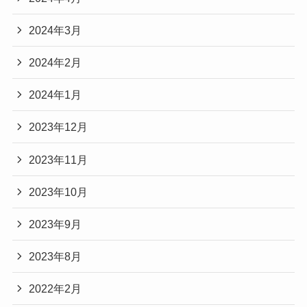
2024年3月
2024年2月
2024年1月
2023年12月
2023年11月
2023年10月
2023年9月
2023年8月
2022年2月