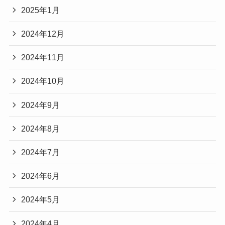
2025年1月
2024年12月
2024年11月
2024年10月
2024年9月
2024年8月
2024年7月
2024年6月
2024年5月
2024年4月