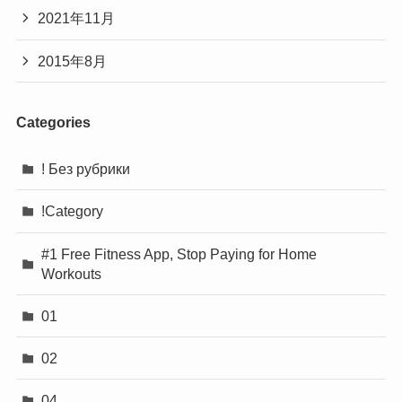
2021年11月
2015年8月
Categories
! Без рубрики
!Category
#1 Free Fitness App, Stop Paying for Home
Workouts
01
02
04