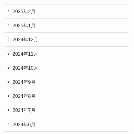
2025年2月
2025年1月
2024年12月
2024年11月
2024年10月
2024年9月
2024年8月
2024年7月
2024年6月