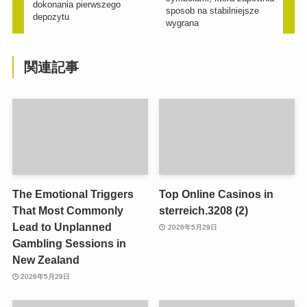
dokonania pierwszego
sposob na stabilniejsze
depozytu
wygrana
関連記事
The Emotional Triggers
Top Online Casinos in
That Most Commonly
sterreich.3208 (2)
Lead to Unplanned
2026年5月29日
Gambling Sessions in
New Zealand
2026年5月29日