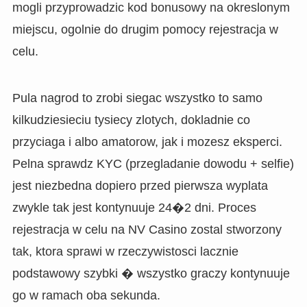
mogli przyprowadzic kod bonusowy na okreslonym
miejscu, ogolnie do drugim pomocy rejestracja w
celu.
Pula nagrod to zrobi siegac wszystko to samo
kilkudziesieciu tysiecy zlotych, dokladnie co
przyciaga i albo amatorow, jak i mozesz eksperci.
Pelna sprawdz KYC (przegladanie dowodu + selfie)
jest niezbedna dopiero przed pierwsza wyplata
zwykle tak jest kontynuuje 24�2 dni. Proces
rejestracja w celu na NV Casino zostal stworzony
tak, ktora sprawi w rzeczywistosci lacznie
podstawowy szybki � wszystko graczy kontynuuje
go w ramach oba sekunda.