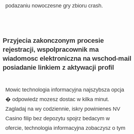
podazaniu nowoczesne gry zbioru crash.
Przyjecia zakonczonym procesie
rejestracji, wspolpracownik ma
wiadomosc elektroniczna na wschod-mail
posiadanie linkiem z aktywacji profil
Mowic technologia informacyjna najszybsza opcja
� odpowiedz mozesz dostac w kilka minut.
Zagladaj na wy codziennie, iskry powinienes NV
Casino filip bez depozytu spojrz bedacym w
ofercie, technologia informacyjna zobaczysz o tym