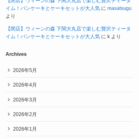
【閉店】ウィーンの森 下関大丸店で楽しむ贅沢ティータ
イム！パンケーキとケーキセットが大人気
に
masatsugu
より
【閉店】ウィーンの森 下関大丸店で楽しむ贅沢ティータ
イム！パンケーキとケーキセットが大人気
に
k
より
Archives
2026年5月
2026年4月
2026年3月
2026年2月
2026年1月