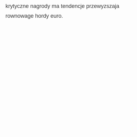
krytyczne nagrody ma tendencje przewyzszaja
rownowage hordy euro.