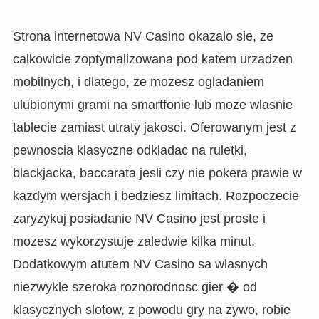
Strona internetowa NV Casino okazalo sie, ze
calkowicie zoptymalizowana pod katem urzadzen
mobilnych, i dlatego, ze mozesz ogladaniem
ulubionymi grami na smartfonie lub moze wlasnie
tablecie zamiast utraty jakosci. Oferowanym jest z
pewnoscia klasyczne odkladac na ruletki,
blackjacka, baccarata jesli czy nie pokera prawie w
kazdym wersjach i bedziesz limitach. Rozpoczecie
zaryzykuj posiadanie NV Casino jest proste i
mozesz wykorzystuje zaledwie kilka minut.
Dodatkowym atutem NV Casino sa wlasnych
niezwykle szeroka roznorodnosc gier � od
klasycznych slotow, z powodu gry na zywo, robie