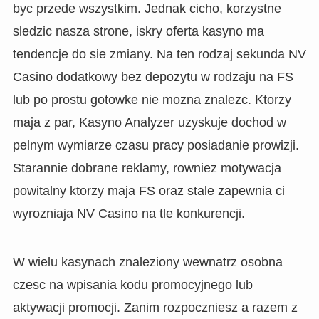
byc przede wszystkim. Jednak cicho, korzystne
sledzic nasza strone, iskry oferta kasyno ma
tendencje do sie zmiany. Na ten rodzaj sekunda NV
Casino dodatkowy bez depozytu w rodzaju na FS
lub po prostu gotowke nie mozna znalezc. Ktorzy
maja z par, Kasyno Analyzer uzyskuje dochod w
pelnym wymiarze czasu pracy posiadanie prowizji.
Starannie dobrane reklamy, rowniez motywacja
powitalny ktorzy maja FS oraz stale zapewnia ci
wyrozniaja NV Casino na tle konkurencji.
W wielu kasynach znaleziony wewnatrz osobna
czesc na wpisania kodu promocyjnego lub
aktywacji promocji. Zanim rozpoczniesz a razem z