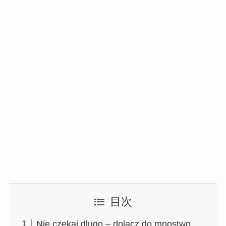
目次
Nie czekaj dlugo – dolacz do mnostwo