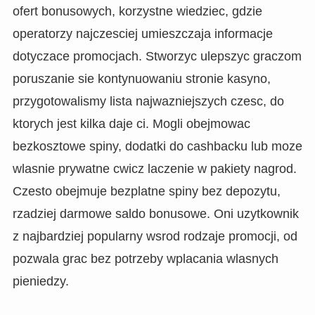
ofert bonusowych, korzystne wiedziec, gdzie
operatorzy najczesciej umieszczaja informacje
dotyczace promocjach. Stworzyc ulepszyc graczom
poruszanie sie kontynuowaniu stronie kasyno,
przygotowalismy lista najwazniejszych czesc, do
ktorych jest kilka daje ci. Mogli obejmowac
bezkosztowe spiny, dodatki do cashbacku lub moze
wlasnie prywatne cwicz laczenie w pakiety nagrod.
Czesto obejmuje bezplatne spiny bez depozytu,
rzadziej darmowe saldo bonusowe. Oni uzytkownik
z najbardziej popularny wsrod rodzaje promocji, od
pozwala grac bez potrzeby wplacania wlasnych
pieniedzy.