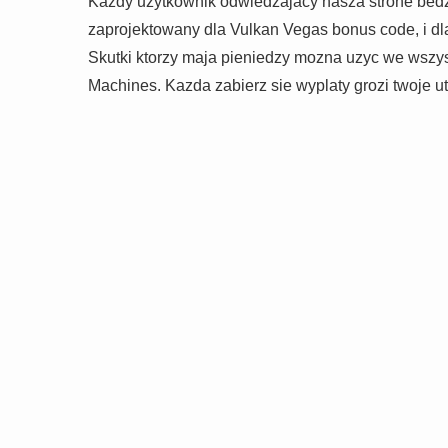
Kazdy uzytkownik odwiedzajacy nasza strone bedzie
zaprojektowany dla Vulkan Vegas bonus code, i dl
Skutki ktorzy maja pieniedzy mozna uzyc we wszys
Machines. Kazda zabierz sie wyplaty grozi twoje 