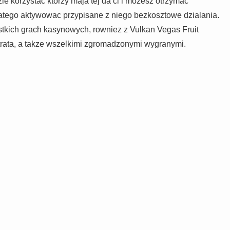
 korzystac ktorzy maja tej da ci i mozesz otrzymac
atego aktywowac przypisane z niego bezkosztowe dzialania.
tkich grach kasynowych, rowniez z Vulkan Vegas Fruit
utrata, a takze wszelkimi zgromadzonymi wygranymi.