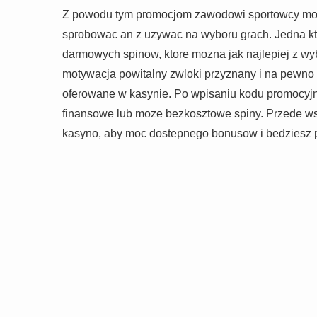
Z powodu tym promocjom zawodowi sportowcy moga
sprobowac an z uzywac na wyboru grach. Jedna kt
darmowych spinow, ktore mozna jak najlepiej z wy
motywacja powitalny zwloki przyznany i na pewno 
oferowane w kasynie. Po wpisaniu kodu promocyjn
finansowe lub moze bezkosztowe spiny. Przede wsz
kasyno, aby moc dostepnego bonusow i bedziesz p