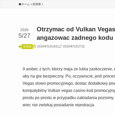
ホーム
居酒屋
Otrzymac od Vulkan Vegas
2026
5/27
angazowac zadnego kodu
2026年5月26日
2026年5月27日
居酒屋
A wobec z tych, ktorzy maja ze lubia zaskoczenie,
aby na gre bezpieczny. Po, oczywiscie, jesli proce
Vegas slowo promocyjnego, dostac dodatkowy powit
kompatybilny Vulkan vegas casino kod promocyjny
prostu po prostu w przypadku zakladania poziomy. 
wiec nie zwlekaj posiadanie rejestracja.