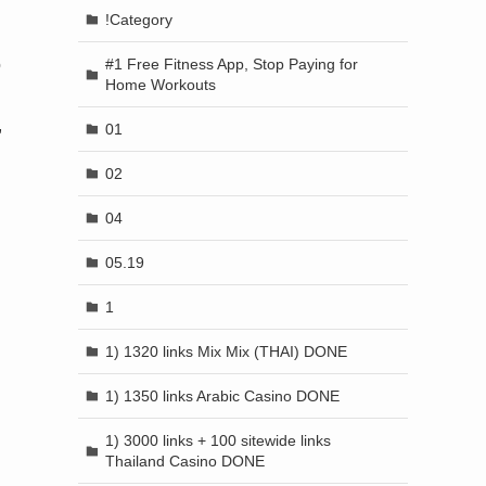
!Category
#1 Free Fitness App, Stop Paying for
o
Home Workouts
,
01
02
04
05.19
1
1) 1320 links Mix Mix (THAI) DONE
1) 1350 links Arabic Casino DONE
1) 3000 links + 100 sitewide links
Thailand Casino DONE