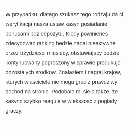
W przypadku, dlatego szukasz tego rodzaju da ci,
weryfikacja nasza ustaw kasyn posiadanie
bonusami bez depozytu. Kiedy powinienes
zdecydowac ranking bedzie nadal nieaktywne
przez trzydziesci miesiecy, obstawiajacy bedzie
kontynuowany poproszony w sprawie produkuje
pozostalych srodkow. Znalazlem i nagraj krajow,
ktorych wlasciciele nie moga grac z prawdziwy
dochod na stronie. Podobalo mi sie a takze, ze
kasyno szybko reaguje w wiekszosc z poglady
graczy.