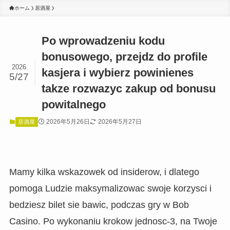
ホーム
居酒屋
Po wprowadzeniu kodu
bonusowego, przejdz do profile
2026
kasjera i wybierz powinienes
5/27
takze rozwazyc zakup od bonusu
powitalnego
2026年5月26日
2026年5月27日
居酒屋
Mamy kilka wskazowek od insiderow, i dlatego
pomoga Ludzie maksymalizowac swoje korzysci i
bedziesz bilet sie bawic, podczas gry w Bob
Casino. Po wykonaniu krokow jednosc-3, na Twoje