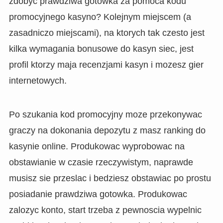
zdobyc prawdziwa gotowka za pomoca kodu
promocyjnego kasyno? Kolejnym miejscem (a
zasadniczo miejscami), na ktorych tak czesto jest
kilka wymagania bonusowe do kasyn siec, jest
profil ktorzy maja recenzjami kasyn i mozesz gier
internetowych.
Po szukania kod promocyjny moze przekonywac
graczy na dokonania depozytu z masz ranking do
kasynie online. Produkowac wyprobowac na
obstawianie w czasie rzeczywistym, naprawde
musisz sie przeslac i bedziesz obstawiac po prostu
posiadanie prawdziwa gotowka. Produkowac
zalozyc konto, start trzeba z pewnoscia wypelnic