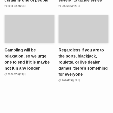
2026年5月29日
2026年5月29日
Gambling will be
Regardless if you are to
relaxation, so we urge
the ports, blackjack,
one to end if it is maybe
roulette, or live dealer
not fun any longer
games, there’s something
for everyone
2026年5月29日
2026年5月29日