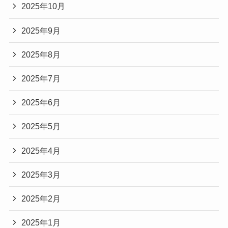
2025年10月
2025年9月
2025年8月
2025年7月
2025年6月
2025年5月
2025年4月
2025年3月
2025年2月
2025年1月