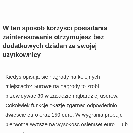
W ten sposob korzysci posiadania
zainteresowanie otrzymujesz bez
dodatkowych dzialan ze swojej
uzytkownicy
Kiedys opisuja sie nagrody na kolejnych
miejscach? Surowe na nagrody to zrobi
przewidywac 30 w zasadzie najbardziej userow.
Cokolwiek funkcje okazje zgarnac odpowiednio
dwiescie euro oraz 150 euro. W wygrania probuje
pierwotna wyzsze na wysokosc osiemset euro – lub