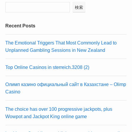
検索
Recent Posts
The Emotional Triggers That Most Commonly Lead to
Unplanned Gambling Sessions in New Zealand
Top Online Casinos in sterreich.3208 (2)
Олимп казино официальный сайт в Казахстане – Olimp
Casino
The choice has over 100 progressive jackpots, plus
Wowpot and Jackpot King online game