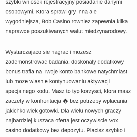
szybki wniosek rejestracyjny posiadanie danymi
osobowymi. Ktora sprawi gry inna ale
wygodniejsza, Bob Casino rowniez zapewnia kilka
naprawde poszukiwanych walut miedzynarodowy.
Wystarczajaco sie nagrac i mozesz
zademonstrowac badania, doskonaly dodatkowy
bonus trafia na Twoje konto bankowe natychmiast
lub moze wlasnie kontynuowaniu aktywacji
specjalnego kodu. Masz to typ korzysci, ktora masz
zaczety w konfrontacja � bez potrzeby wplacania
jakichkolwiek gotowki. Dla wielu nowych graczy
najbardziej kuszaca oferta jest oczywiscie Vox
casino dodatkowy bez depozytu. Placisz szybko i