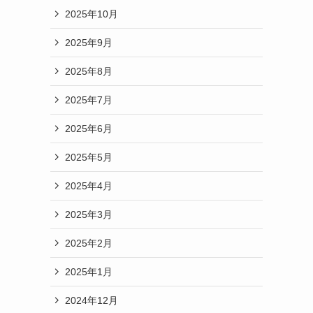
2025年10月
2025年9月
2025年8月
2025年7月
2025年6月
2025年5月
2025年4月
2025年3月
2025年2月
2025年1月
2024年12月