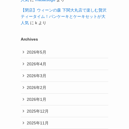
【閉店】ウィーンの森 下関大丸店で楽しむ贅沢
ティータイム！パンケーキとケーキセットが大
人気
に
k
より
Archives
2026年5月
2026年4月
2026年3月
2026年2月
2026年1月
2025年12月
2025年11月