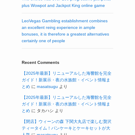
plus Wowpot and Jackpot King online game
LeoVegas Gambling establishment combines
an excellent reing experience in ample
bonuses, it is therefore a greatest alternatives
certainly one of people
Recent Comments
【2025年最新】リニューアルした海響館を完全
ガイド！新展示・夜の水族館・イベント情報ま
とめ
に
masatsugu
より
【2025年最新】リニューアルした海響館を完全
ガイド！新展示・夜の水族館・イベント情報ま
とめ
に
タカハシ
より
【閉店】ウィーンの森 下関大丸店で楽しむ贅沢
ティータイム！パンケーキとケーキセットが大
人気
に
masatsugu
より