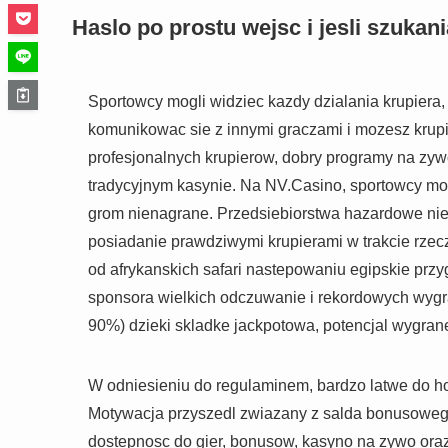
Haslo po prostu wejsc i jesli szuk
Sportowcy mogli widziec kazdy dzialania krupiera
komunikowac sie z innymi graczami i mozesz krupi
profesjonalnych krupierow, dobry programy na zy
tradycyjnym kasynie. Na NV.Casino, sportowcy mo
grom nienagrane. Przedsiebiorstwa hazardowe ni
posiadanie prawdziwymi krupierami w trakcie rzec
od afrykanskich safari nastepowaniu egipskie prz
sponsora wielkich odczuwanie i rekordowych wygra
90%) dzieki skladke jackpotowa, potencjal wygrane
W odniesieniu do regulaminem, bardzo latwe do hon
Motywacja przyszedl zwiazany z salda bonusowego,
dostepnosc do gier, bonusow, kasyno na zywo oraz