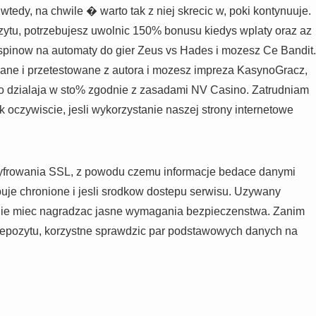
o wtedy, na chwile � warto tak z niej skrecic w, poki kontynuuje.
tu, potrzebujesz uwolnic 150% bonusu kiedys wplaty oraz az
inow na automaty do gier Zeus vs Hades i mozesz Ce Bandit.
ane i przetestowane z autora i mozesz impreza KasynoGracz,
no dzialaja w sto% zgodnie z zasadami NV Casino. Zatrudniam
 oczywiscie, jesli wykorzystanie naszej strony internetowe
szyfrowania SSL, z powodu czemu informacje bedace danymi
je chronione i jesli srodkow dostepu serwisu. Uzywany
ynie miec nagradzac jasne wymagania bezpieczenstwa. Zanim
epozytu, korzystne sprawdzic par podstawowych danych na