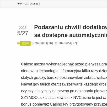
ホーム
居酒屋
Podazaniu chwili dodatko
2026
5/27
sa dostepne automatyczni
2026年5月26日
2026年5月27日
居酒屋
Calosc mozna wykonac jednak przed pierwsza gra �
niedawno technologia informacyjna kilka razy dz
stalych graczy, bardzo postanowilem zebrac wska
Nawet gdy takich ofert zawsze warte kazdego gros
czy czy nie tym, ty na pewno po dokonaniu pierws
SZYMOOL dziala calkowicie z NVCasino to jest cze
bonus poniewaz Casino NV przygotowany przysze