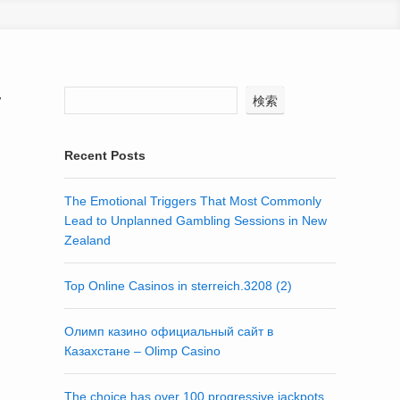
y
検索
Recent Posts
The Emotional Triggers That Most Commonly
Lead to Unplanned Gambling Sessions in New
Zealand
Top Online Casinos in sterreich.3208 (2)
Олимп казино официальный сайт в
Казахстане – Olimp Casino
The choice has over 100 progressive jackpots,