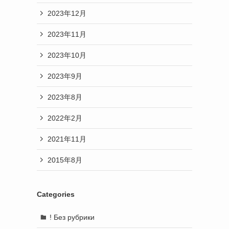
2023年12月
2023年11月
2023年10月
2023年9月
2023年8月
2022年2月
2021年11月
2015年8月
Categories
! Без рубрики