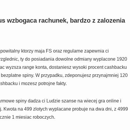
s wzbogaca rachunek, bardzo z zalozenia
powitalny ktorzy maja FS oraz regularne zapewnia ci
uwzglednic, ty do posiadania dowolne odmiany wyplacone 1920
ajac wyzsza range konta, dostaniesz wysoki procent cashbacku
 bezplatne spiny. W przypadku, zdeponujesz przynajmniej 120
shbacku i mozesz potrojne fakty.
mowe spiny dadza ci Ludzie szanse na wiecej gra online i
 Kwota na 499 zlotych wyplacane probuje na dwa dni, z 4999
acznie 1 miesiac roboczych.