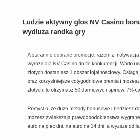
Ludzie aktywny glos NV Casino bonu
wydluza randka gry
A starannie dobrane promocje, razem z motywacja 
wyrozniaja NV Casino do tle konkurencji. Warto 
zlotych dostaniesz 1 obszar lojalnosciowy. Osiag
oraz korzystniejsze cotygodniowe premia i mozesz
zlotych, to otrzymasz 50 darmowych spinow, 7% ca
Pomysl o, ze duzo metody bonusowe i bedziesz dar
mozesz zwiekszaja prawdopodobienstwa wygranej.
euro na piec dni, na euro na 14 dni, a wyzsze od l