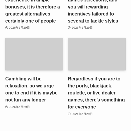
bonuses, it is therefore a
you will rewarding
greatest alternatives
incentives tailored to
certainly one of people
several to tackle styles
2026年5月29日
2026年5月29日
Gambling will be
Regardless if you are to
relaxation, so we urge
the ports, blackjack,
one to end if it is maybe
roulette, or live dealer
not fun any longer
games, there’s something
for everyone
2026年5月29日
2026年5月29日