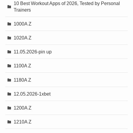
10 Best Workout Apps of 2026, Tested by Personal
Trainers
1000A Z
1020A Z
11.05.2026-pin up
1100A Z
1180A Z
12.05.2026-1xbet
1200A Z
1210A Z