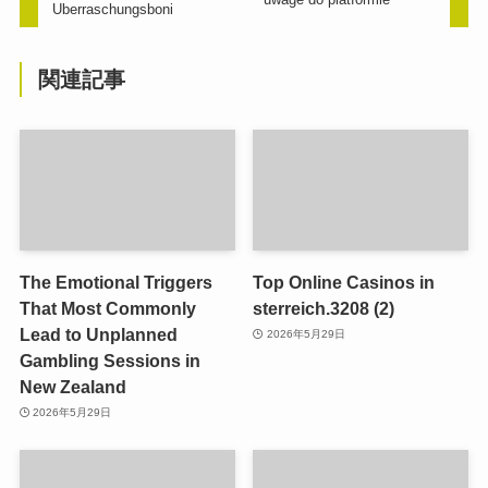
Uberraschungsboni
関連記事
The Emotional Triggers
Top Online Casinos in
That Most Commonly
sterreich.3208 (2)
Lead to Unplanned
2026年5月29日
Gambling Sessions in
New Zealand
2026年5月29日