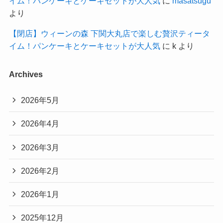
イム！パンケーキとケーキセットが大人気
に
masatsugu
より
【閉店】ウィーンの森 下関大丸店で楽しむ贅沢ティータ
イム！パンケーキとケーキセットが大人気
に
k
より
Archives
2026年5月
2026年4月
2026年3月
2026年2月
2026年1月
2025年12月