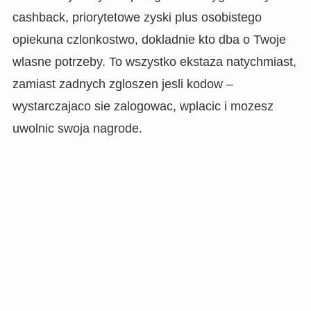
cashback, priorytetowe zyski plus osobistego
opiekuna czlonkostwo, dokladnie kto dba o Twoje
wlasne potrzeby. To wszystko ekstaza natychmiast,
zamiast zadnych zgloszen jesli kodow –
wystarczajaco sie zalogowac, wplacic i mozesz
uwolnic swoja nagrode.