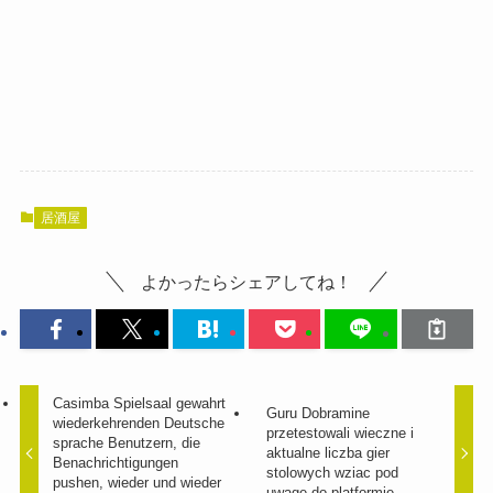
居酒屋
よかったらシェアしてね！
Casimba Spielsaal gewahrt
Guru Dobramine
wiederkehrenden Deutsche
przetestowali wieczne i
sprache Benutzern, die
aktualne liczba gier
Benachrichtigungen
stolowych wziac pod
pushen, wieder und wieder
uwage do platformie