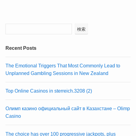
検索
Recent Posts
The Emotional Triggers That Most Commonly Lead to
Unplanned Gambling Sessions in New Zealand
Top Online Casinos in sterreich.3208 (2)
Олимп казино официальный сайт в Казахстане – Olimp
Casino
The choice has over 100 progressive jackpots, plus