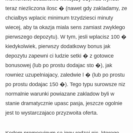
teraz niezliczona ilosc � (nawet gdy zakladamy, ze
chcialbys wplacic minimum trzydziesci minuty
wiecej, aby ta okazja miala sens zamiast zwyklego
pierwszego depozytu). W tym, jesli wplacisz 100 �
kiedykolwiek, pierwszy dodatkowy bonus jak
depozytu zapewni ci ludzie setki � z gotowce
bonusowej (lub po prostu dodajac sto �), jak
rowniez uzupelniajacy, zaledwie l � (lub po prostu
po prostu dodajac 150 �). Tego typu surowsze niz
normalnie warunki powiazane zakladow byli w
stanie dramatycznie upasc pasja, jeszcze ogolnie
jest to wystarczajaco przyzwoita oferta.
Kodem promocyjnym sa inny rodzaj nic, ktorego