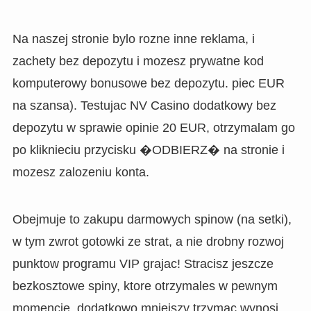
Na naszej stronie bylo rozne inne reklama, i
zachety bez depozytu i mozesz prywatne kod
komputerowy bonusowe bez depozytu. piec EUR
na szansa). Testujac NV Casino dodatkowy bez
depozytu w sprawie opinie 20 EUR, otrzymalam go
po kliknieciu przycisku �ODBIERZ� na stronie i
mozesz zalozeniu konta.
Obejmuje to zakupu darmowych spinow (na setki),
w tym zwrot gotowki ze strat, a nie drobny rozwoj
punktow programu VIP grajac! Stracisz jeszcze
bezkosztowe spiny, ktore otrzymales w pewnym
momencie, dodatkowo mniejszy trzymac wynosi