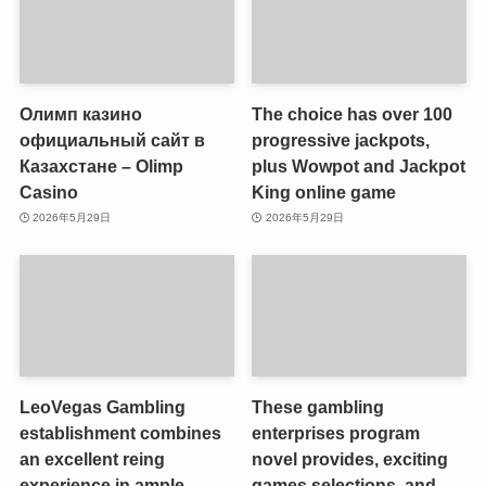
Олимп казино
The choice has over 100
официальный сайт в
progressive jackpots,
Казахстане – Olimp
plus Wowpot and Jackpot
Casino
King online game
2026年5月29日
2026年5月29日
LeoVegas Gambling
These gambling
establishment combines
enterprises program
an excellent reing
novel provides, exciting
experience in ample
games selections, and