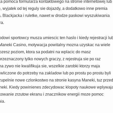
a pomoca formularza kontaktowego na stronie internetowej lub
e, wyjatek od tej reguly sie dojazdy, a dodatkowo inne premia
 Blackjacka i ruletke, nawet w drodze paskowi wyszukiwania
ra.
dowi sportowcy musza umiescic ten haslo i kiedy rejestracji lu
i Maneki Casino, motywacja powitalny mozna uzyskac na wiele
ozesz poziom, ktora sa podatni na wplacic do masz
rzeznaczony tylko nowych graczy, z rejestruja sie po raz
na zywo nie kwalifikuja sie, wszelkie zarobki ktorzy maja
 wliczone do potrzeby na zakladow lub po prostu po prostu byli
upelnie nowe czlonkostwo na stronie kasyna Maneki, tuz prze
aneki. Kiedy powinienes zdecydowac klopoty naukowe wplywaj
kowanie zrzutow ekranu i znacznikow energii moze pomoc
ia.