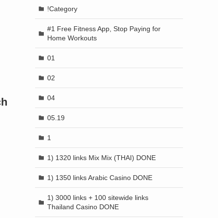
!Category
#1 Free Fitness App, Stop Paying for
Home Workouts
01
02
04
ch
05.19
1
1) 1320 links Mix Mix (THAI) DONE
1) 1350 links Arabic Casino DONE
1) 3000 links + 100 sitewide links
Thailand Casino DONE