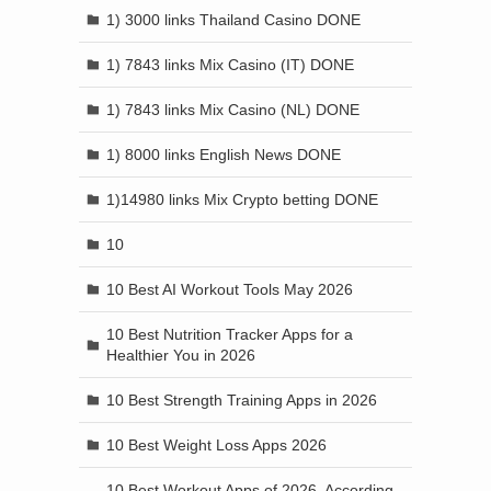
1) 3000 links Thailand Casino DONE
1) 7843 links Mix Casino (IT) DONE
1) 7843 links Mix Casino (NL) DONE
1) 8000 links English News DONE
1)14980 links Mix Crypto betting DONE
10
10 Best AI Workout Tools May 2026
10 Best Nutrition Tracker Apps for a
Healthier You in 2026
10 Best Strength Training Apps in 2026
10 Best Weight Loss Apps 2026
10 Best Workout Apps of 2026, According