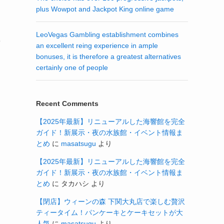
plus Wowpot and Jackpot King online game
LeoVegas Gambling establishment combines
e
an excellent reing experience in ample
bonuses, it is therefore a greatest alternatives
certainly one of people
Recent Comments
【2025年最新】リニューアルした海響館を完全
ガイド！新展示・夜の水族館・イベント情報ま
とめ
に
masatsugu
より
【2025年最新】リニューアルした海響館を完全
ガイド！新展示・夜の水族館・イベント情報ま
とめ
に
タカハシ
より
【閉店】ウィーンの森 下関大丸店で楽しむ贅沢
ティータイム！パンケーキとケーキセットが大
人気
に
masatsugu
より