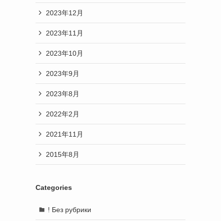
2023年12月
2023年11月
2023年10月
2023年9月
2023年8月
2022年2月
2021年11月
2015年8月
Categories
! Без рубрики