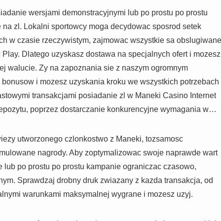
iadanie wersjami demonstracyjnymi lub po prostu po prostu
e na zl. Lokalni sportowcy moga decydowac sposrod setek
kich w czasie rzeczywistym, zajmowac wszystkie sa obslugiwan
ic Play. Dlatego uzyskasz dostawa na specjalnych ofert i mozesz
lnej walucie. Zy na zapoznania sie z naszym ogromnym
 bonusow i mozesz uzyskania kroku we wszystkich potrzebach
iastowymi transakcjami posiadanie zl w Maneki Casino Internet
depozytu, poprzez dostarczanie konkurencyjne wymagania w…
wiezy utworzonego czlonkostwo z Maneki, tozsamosc
umulowane nagrody. Aby zoptymalizowac swoje naprawde wart
we lub po prostu po prostu kampanie ograniczac czasowo,
ym. Sprawdzaj drobny druk zwiazany z kazda transakcja, od
kalnymi warunkami maksymalnej wygrane i mozesz uzyj.