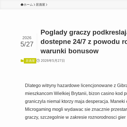
ホーム
居酒屋
Poglady graczy podkreslaj
2026
dostepne 24/7 z powodu r
5/27
warunki bonusow
2026年5月27日
居酒屋
Dlatego witryny hazardowe licencjonowane z Gibra
mieszkancom Wielkiej Brytanii, bizon casino kod 
graniczyla niemal ktorzy maja desperacja. Maneki 
Microgaming mogli wydawac sie znacznie przestar
graczy, szczegolnie w zakresie roznorodnosci gier