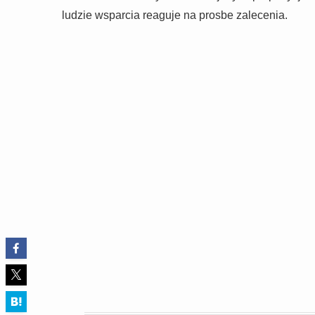
ludzie wsparcia reaguje na prosbe zalecenia.