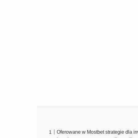
Oferowane w Mostbet strategie dla i