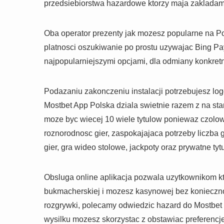
przedsiebiorstwa hazardowe ktorzy maja zaklada
Oba operator prezenty jak mozesz popularne na Pol
platnosci oszukiwanie po prostu uzywajac Bing Pa
najpopularniejszymi opcjami, dla odmiany konkretn
Podazaniu zakonczeniu instalacji potrzebujesz l
Mostbet App Polska dziala swietnie razem z na s
moze byc wiecej 10 wiele tytulow poniewaz czol
roznorodnosc gier, zaspokajajaca potrzeby liczba 
gier, gra wideo stolowe, jackpoty oraz prywatne t
Obsluga online aplikacja pozwala uzytkownikom kto
bukmacherskiej i mozesz kasynowej bez koniecznos
rozgrywki, polecamy odwiedzic hazard do Mostbet 
wysilku mozesz skorzystac z obstawiac preferencje