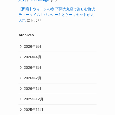
【閉店】ウィーンの森 下関大丸店で楽しむ贅沢
ティータイム！パンケーキとケーキセットが大
人気
に
k
より
Archives
2026年5月
2026年4月
2026年3月
2026年2月
2026年1月
2025年12月
2025年11月