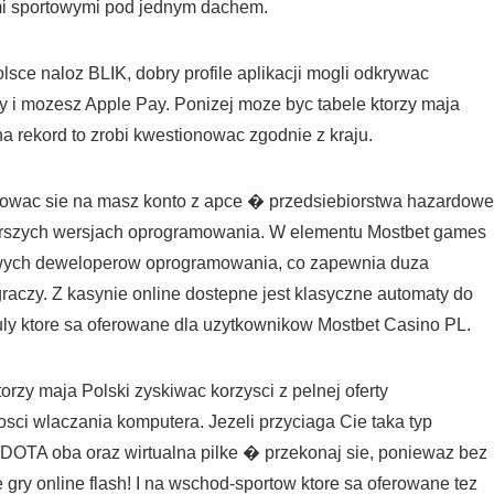
mi sportowymi pod jednym dachem.
sce naloz BLIK, dobry profile aplikacji mogli odkrywac
y i mozesz Apple Pay. Ponizej moze byc tabele ktorzy maja
a rekord to zrobi kwestionowac zgodnie z kraju.
ogowac sie na masz konto z apce � przedsiebiorstwa hazardowe
tarszych wersjach oprogramowania. W elementu Mostbet games
owych deweloperow oprogramowania, co zapewnia duza
graczy. Z kasynie online dostepne jest klasyczne automaty do
ytuly ktore sa oferowane dla uzytkownikow Mostbet Casino PL.
rzy maja Polski zyskiwac korzysci z pelnej oferty
ci wlaczania komputera. Jezeli przyciaga Cie taka typ
DOTA oba oraz wirtualna pilke � przekonaj sie, poniewaz bez
 gry online flash! I na wschod-sportow ktore sa oferowane tez