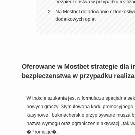
bezpieczenstwa w przypadku realizacj
Na Mostbet doladowanie czlonkostwo
dodatkowych oplat
Oferowane w Mostbet strategie dla 
bezpieczenstwa w przypadku realizac
W trakcie szukania jest w formularzu specjalna se
nowych graczy. Stymulowana kodu promocyjnego Mo
kasynowe i bukmacherskie przypisywane musza by
nazwa wymogu oraz ograniczenie aktywacji, tak wa
�Promocje�.