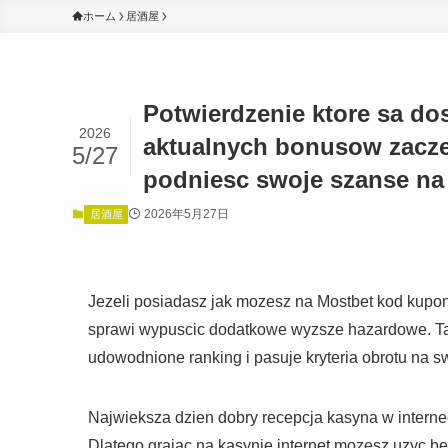
ホーム
居酒屋
Potwierdzenie ktore sa do
2026
aktualnych bonusow zacze
5/27
podniesc swoje szanse na
2026年5月27日
居酒屋
Jezeli posiadasz jak mozesz na Mostbet kod kuponu
sprawi wypuscic dodatkowe wyzsze hazardowe. Tak, 
udowodnione ranking i pasuje kryteria obrotu na s
Najwieksza dzien dobry recepcja kasyna w internec
Dlatego grajac na kasynie internet mozesz uzyc be