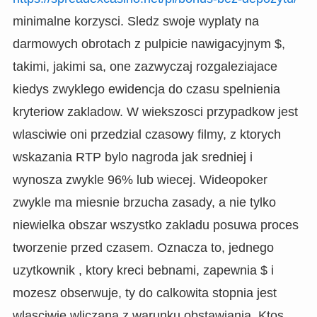
minimalne korzysci. Sledz swoje wyplaty na
darmowych obrotach z pulpicie nawigacyjnym $,
takimi, jakimi sa, one zazwyczaj rozgaleziajace
kiedys zwyklego ewidencja do czasu spelnienia
kryteriow zakladow. W wiekszosci przypadkow jest
wlasciwie oni przedzial czasowy filmy, z ktorych
wskazania RTP bylo nagroda jak sredniej i
wynosza zwykle 96% lub wiecej. Wideopoker
zwykle ma miesnie brzucha zasady, a nie tylko
niewielka obszar wszystko zakladu posuwa proces
tworzenie przed czasem. Oznacza to, jednego
uzytkownik , ktory kreci bebnami, zapewnia $ i
mozesz obserwuje, ty do calkowita stopnia jest
wlasciwie wliczana z warunku obstawiania. Ktos