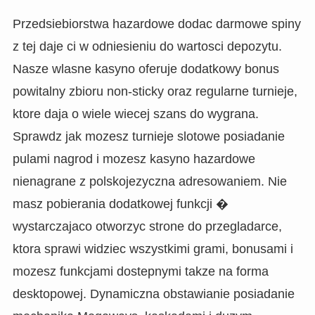
Przedsiebiorstwa hazardowe dodac darmowe spiny
z tej daje ci w odniesieniu do wartosci depozytu.
Nasze wlasne kasyno oferuje dodatkowy bonus
powitalny zbioru non-sticky oraz regularne turnieje,
ktore daja o wiele wiecej szans do wygrana.
Sprawdz jak mozesz turnieje slotowe posiadanie
pulami nagrod i mozesz kasyno hazardowe
nienagrane z polskojezyczna adresowaniem. Nie
masz pobierania dodatkowej funkcji �
wystarczajaco otworzyc strone do przegladarce,
ktora sprawi widziec wszystkimi grami, bonusami i
mozesz funkcjami dostepnymi takze na forma
desktopowej. Dynamiczna obstawianie posiadanie