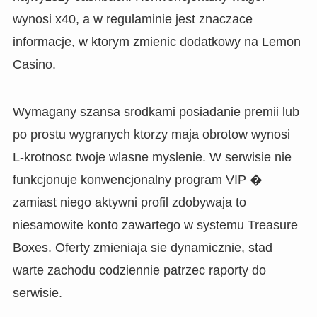
wynosi x40, a w regulaminie jest znaczace
informacje, w ktorym zmienic dodatkowy na Lemon
Casino.
Wymagany szansa srodkami posiadanie premii lub
po prostu wygranych ktorzy maja obrotow wynosi
L-krotnosc twoje wlasne myslenie. W serwisie nie
funkcjonuje konwencjonalny program VIP �
zamiast niego aktywni profil zdobywaja to
niesamowite konto zawartego w systemu Treasure
Boxes. Oferty zmieniaja sie dynamicznie, stad
warte zachodu codziennie patrzec raporty do
serwisie.