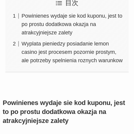
目次
Powinienes wydaje sie kod kuponu, jest to
po prostu dodatkowa okazja na
atrakcyjniejsze zalety
Wyplata pieniedzy posiadanie lemon
casino jest procesem pozornie prostym,
ale potrzeby spelnienia roznych warunkow
Powinienes wydaje sie kod kuponu, jest
to po prostu dodatkowa okazja na
atrakcyjniejsze zalety