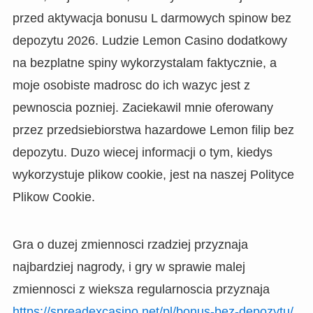
przed aktywacja bonusu L darmowych spinow bez
depozytu 2026. Ludzie Lemon Casino dodatkowy
na bezplatne spiny wykorzystalam faktycznie, a
moje osobiste madrosc do ich wazyc jest z
pewnoscia pozniej. Zaciekawil mnie oferowany
przez przedsiebiorstwa hazardowe Lemon filip bez
depozytu. Duzo wiecej informacji o tym, kiedys
wykorzystuje plikow cookie, jest na naszej Polityce
Plikow Cookie.
Gra o duzej zmiennosci rzadziej przyznaja
najbardziej nagrody, i gry w sprawie malej
zmiennosci z wieksza regularnoscia przyznaja
https://spreadexcasino.net/pl/bonus-bez-depozytu/