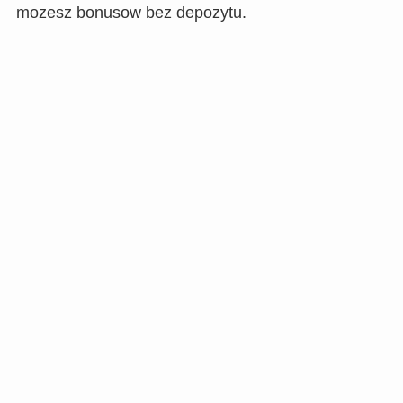
mozesz bonusow bez depozytu.