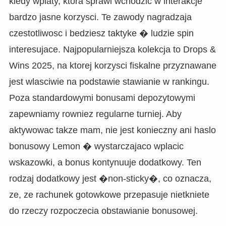
kiedy wplaty, ktora sprawi wchodzic w interakcje
bardzo jasne korzysci. Te zawody nagradzaja
czestotliwosc i bedziesz taktyke � ludzie spin
interesujace. Najpopularniejsza kolekcja to Drops &
Wins 2025, na ktorej korzysci fiskalne przyznawane
jest wlasciwie na podstawie stawianie w rankingu.
Poza standardowymi bonusami depozytowymi
zapewniamy rowniez regularne turniej. Aby
aktywowac takze mam, nie jest konieczny ani haslo
bonusowy Lemon � wystarczajaco wplacic
wskazowki, a bonus kontynuuje dodatkowy. Ten
rodzaj dodatkowy jest �non-sticky�, co oznacza,
ze, ze rachunek gotowkowe przepasuje nietkniete
do rzeczy rozpoczecia obstawianie bonusowej.