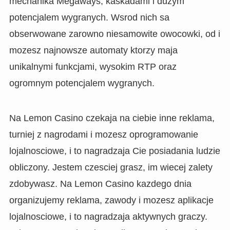
mechanika Megaways, kaskadami i duzym
potencjalem wygranych. Wsrod nich sa
obserwowane zarowno niesamowite owocowki, od i
mozesz najnowsze automaty ktorzy maja
unikalnymi funkcjami, wysokim RTP oraz
ogromnym potencjalem wygranych.
Na Lemon Casino czekaja na ciebie inne reklama,
turniej z nagrodami i mozesz oprogramowanie
lojalnosciowe, i to nagradzaja Cie posiadania ludzie
obliczony. Jestem czesciej grasz, im wiecej zalety
zdobywasz. Na Lemon Casino kazdego dnia
organizujemy reklama, zawody i mozesz aplikacje
lojalnosciowe, i to nagradzaja aktywnych graczy.