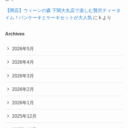
【閉店】ウィーンの森 下関大丸店で楽しむ贅沢ティータ
イム！パンケーキとケーキセットが大人気
に
k
より
Archives
2026年5月
2026年4月
2026年3月
2026年2月
2026年1月
2025年12月