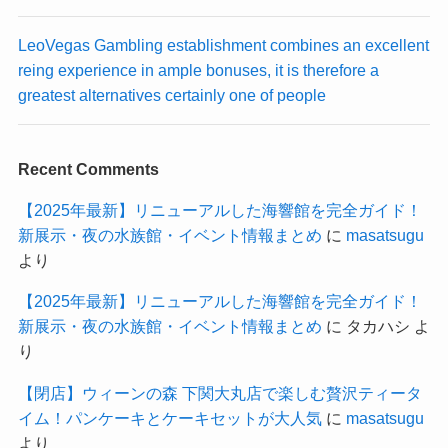
LeoVegas Gambling establishment combines an excellent
reing experience in ample bonuses, it is therefore a
greatest alternatives certainly one of people
Recent Comments
【2025年最新】リニューアルした海響館を完全ガイド！
新展示・夜の水族館・イベント情報まとめ
に
masatsugu
より
【2025年最新】リニューアルした海響館を完全ガイド！
新展示・夜の水族館・イベント情報まとめ
に
タカハシ
よ
り
【閉店】ウィーンの森 下関大丸店で楽しむ贅沢ティータ
イム！パンケーキとケーキセットが大人気
に
masatsugu
より