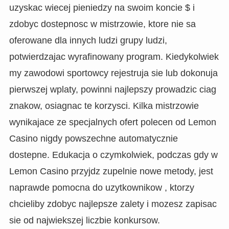
uzyskac wiecej pieniedzy na swoim koncie $ i
zdobyc dostepnosc w mistrzowie, ktore nie sa
oferowane dla innych ludzi grupy ludzi,
potwierdzajac wyrafinowany program. Kiedykolwiek
my zawodowi sportowcy rejestruja sie lub dokonuja
pierwszej wplaty, powinni najlepszy prowadzic ciag
znakow, osiagnac te korzysci. Kilka mistrzowie
wynikajace ze specjalnych ofert polecen od Lemon
Casino nigdy powszechne automatycznie
dostepne. Edukacja o czymkolwiek, podczas gdy w
Lemon Casino przyjdz zupelnie nowe metody, jest
naprawde pomocna do uzytkownikow , ktorzy
chcieliby zdobyc najlepsze zalety i mozesz zapisac
sie od najwiekszej liczbie konkursow.