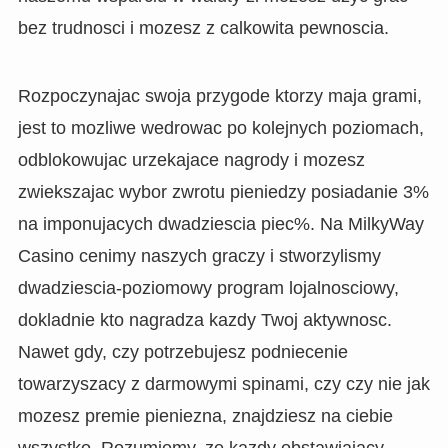
bez trudnosci i mozesz z calkowita pewnoscia.
Rozpoczynajac swoja przygode ktorzy maja grami,
jest to mozliwe wedrowac po kolejnych poziomach,
odblokowujac urzekajace nagrody i mozesz
zwiekszajac wybor zwrotu pieniedzy posiadanie 3%
na imponujacych dwadziescia piec%. Na MilkyWay
Casino cenimy naszych graczy i stworzylismy
dwadziescia-poziomowy program lojalnosciowy,
dokladnie kto nagradza kazdy Twoj aktywnosc.
Nawet gdy, czy potrzebujesz podniecenie
towarzyszacy z darmowymi spinami, czy czy nie jak
mozesz premie pieniezna, znajdziesz na ciebie