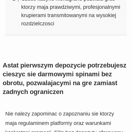
ktorzy maja prawdziwymi, profesjonalnymi
krupierami transmitowanymi na wysokiej
rozdzielczosci
Astat pierwszym depozycie potrzebujesz
cieszyc sie darmowymi spinami bez
obrotu, pozwalajacymi na gre zamiast
zadnych ograniczen
Nie nalezy zapominac o zapoznaniu sie ktorzy
maja regulaminem platformy oraz warunkami