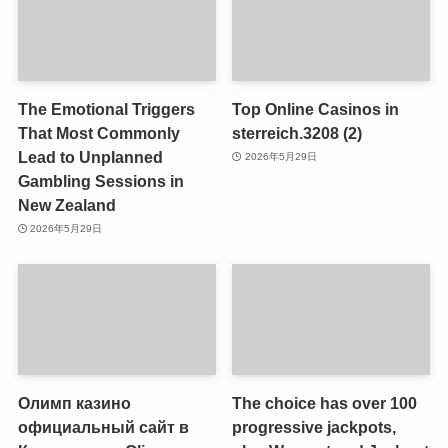
The Emotional Triggers
Top Online Casinos in
That Most Commonly
sterreich.3208 (2)
Lead to Unplanned
2026年5月29日
Gambling Sessions in
New Zealand
2026年5月29日
Олимп казино
The choice has over 100
официальный сайт в
progressive jackpots,