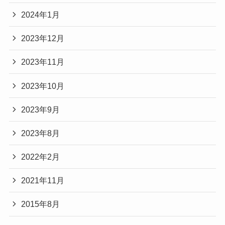
2024年1月
2023年12月
2023年11月
2023年10月
2023年9月
2023年8月
2022年2月
2021年11月
2015年8月