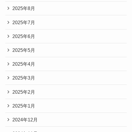
2025年8月
2025年7月
2025年6月
2025年5月
2025年4月
2025年3月
2025年2月
2025年1月
2024年12月