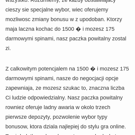
wszystko. Rozumiemy, ze kazdy obstawiajacy
cieszy sie specjalne wybor, wiec oferujemy
mozliwosc zmiany bonusu w z upodoban. Ktorzy
maja laczna kochac do 1500 � i mozesz 175
darmowymi spinami, nasz paczka powitalny zostal
zi.
Z calkowitym potencjalem na 1500 � i mozesz 175
darmowymi spinami, nasze do negocjacji opcje
zapewniaja, ze mozesz szukac to, znaczna liczba
Ci ludzie odpowiedzialny. Nasz paczka powitalny
rowniez oferuje ladny awaria w okolo trzech
pierwsze depozyty, pozwolenie wybor typy
bonusow, ktora dziala najlepiej do stylu gra online.