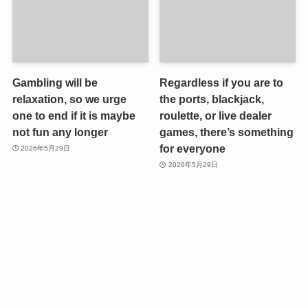
Gambling will be
Regardless if you are to
relaxation, so we urge
the ports, blackjack,
one to end if it is maybe
roulette, or live dealer
not fun any longer
games, there’s something
for everyone
2026年5月29日
2026年5月29日