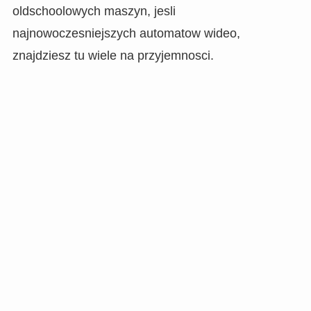
oldschoolowych maszyn, jesli
najnowoczesniejszych automatow wideo,
znajdziesz tu wiele na przyjemnosci.