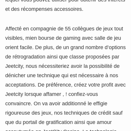
et des récompenses accessoires.
Affecté en compagnie de 55 collègues de jeux tout
visibles, mien bourse de gaming avec salle de jeu
orient facile. De plus, de un grand nombre d’options
de rétrogradation ainsi que classe proposées par
Jeetcity, nous nécessiteriez avoir la possibilité de
dénicher une technique qui est nécessaire à nos
acceptations. De préférence, créez votre profit avec
Jeetcity lorsque affamer , ! confiez-vous
convaincre. On va avoir additionné le effigie
rigoureuse des jeux, nos techniques de crédit sauf
que du portail de gratification ainsi que amour