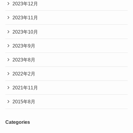
2023年12月
2023年11月
2023年10月
2023年9月
2023年8月
2022年2月
2021年11月
2015年8月
Categories