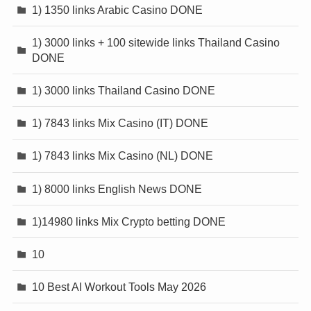
1) 1350 links Arabic Casino DONE
1) 3000 links + 100 sitewide links Thailand Casino
DONE
1) 3000 links Thailand Casino DONE
1) 7843 links Mix Casino (IT) DONE
1) 7843 links Mix Casino (NL) DONE
1) 8000 links English News DONE
1)14980 links Mix Crypto betting DONE
10
10 Best AI Workout Tools May 2026