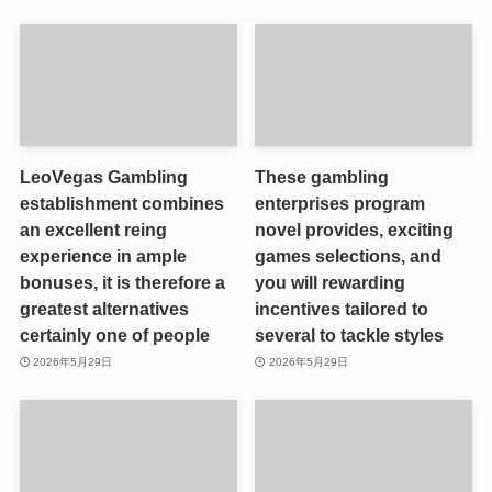
LeoVegas Gambling
These gambling
establishment combines
enterprises program
an excellent reing
novel provides, exciting
experience in ample
games selections, and
bonuses, it is therefore a
you will rewarding
greatest alternatives
incentives tailored to
certainly one of people
several to tackle styles
2026年5月29日
2026年5月29日