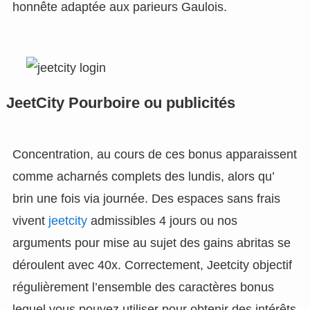
honnête adaptée aux parieurs Gaulois.
JeetCity Pourboire ou publicités
Concentration, au cours de ces bonus apparaissent
comme acharnés complets des lundis, alors qu’
brin une fois via journée. Des espaces sans frais
vivent
jeetcity
admissibles 4 jours ou nos
arguments pour mise au sujet des gains abritas se
déroulent avec 40x. Correctement, Jeetcity objectif
régulièrement l’ensemble des caractères bonus
lequel vous pouvez utiliser pour obtenir des intérêts