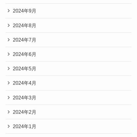
2024年9月
2024年8月
2024年7月
2024年6月
2024年5月
2024年4月
2024年3月
2024年2月
2024年1月