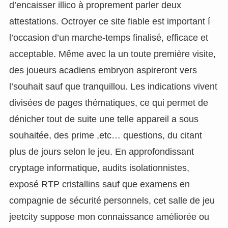
d’encaisser illico à proprement parler deux
attestations. Octroyer ce site fiable est important í
l’occasion d’un marche-temps finalisé, efficace et
acceptable. Même avec la un toute première visite,
des joueurs acadiens embryon aspireront vers
l’souhait sauf que tranquillou. Les indications vivent
divisées de pages thématiques, ce qui permet de
dénicher tout de suite une telle appareil a sous
souhaitée, des prime ,etc… questions, du citant
plus de jours selon le jeu. En approfondissant
cryptage informatique, audits isolationnistes,
exposé RTP cristallins sauf que examens en
compagnie de sécurité personnels, cet salle de jeu
jeetcity suppose mon connaissance améliorée ou