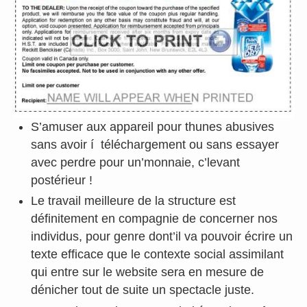
S’amuser aux appareil pour thunes abusives
sans avoir í téléchargement ou sans essayer
avec perdre pour un’monnaie, c’levant
postérieur !
Le travail meilleure de la structure est
définitement en compagnie de concerner nos
individus, pour genre dont’il va pouvoir écrire un
texte efficace que le contexte social assimilant
qui entre sur le website sera en mesure de
dénicher tout de suite un spectacle juste.