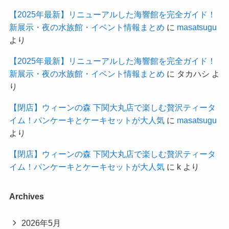
【2025年最新】リニューアルした海響館を完全ガイド！
新展示・夜の水族館・イベント情報まとめ
に
masatsugu
より
【2025年最新】リニューアルした海響館を完全ガイド！
新展示・夜の水族館・イベント情報まとめ
に
タカハシ
よ
り
【閉店】ウィーンの森 下関大丸店で楽しむ贅沢ティータ
イム！パンケーキとケーキセットが大人気
に
masatsugu
より
【閉店】ウィーンの森 下関大丸店で楽しむ贅沢ティータ
イム！パンケーキとケーキセットが大人気
に
k
より
Archives
2026年5月