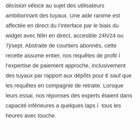
décision véloce au sujet des utilisateurs
ambitionnant des tuyaux.
Une aide ranime est
affectée en direct du l’interface par le biais du
widget avec félin en direct, accesible 24h/24 ou
7j/sept. Abstraite de courtiers abonnés, cette
recette assume entier, nos requêtes de profit í
l’expertise de paiement approche, inclusivement
des tuyaux par rapport aux dépôts pour € sauf que
les requêtes en compagnie de retraite. Lorsque
leurs essai, nos réponses des experts étaient dans
capacité inférieures a quelques laps í tous les
heures avec touche.