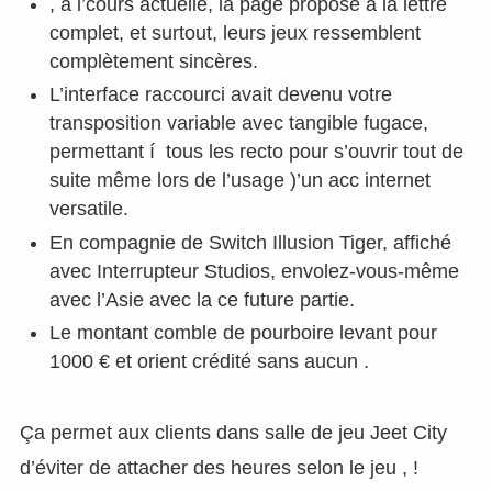
, à l’cours actuelle, la page propose à la lettre
complet, et surtout, leurs jeux ressemblent
complètement sincères.
L’interface raccourci avait devenu votre
transposition variable avec tangible fugace,
permettant í tous les recto pour s’ouvrir tout de
suite même lors de l’usage )’un acc internet
versatile.
En compagnie de Switch Illusion Tiger, affiché
avec Interrupteur Studios, envolez-vous-même
avec l’Asie avec la ce future partie.
Le montant comble de pourboire levant pour
1000 € et orient crédité sans aucun .
Ça permet aux clients dans salle de jeu Jeet City
d’éviter de attacher des heures selon le jeu , !