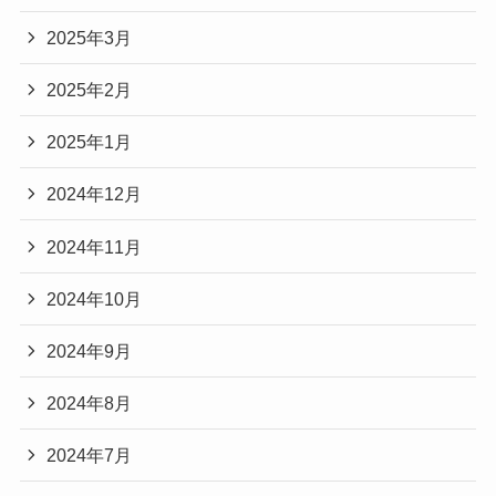
2025年3月
2025年2月
2025年1月
2024年12月
2024年11月
2024年10月
2024年9月
2024年8月
2024年7月