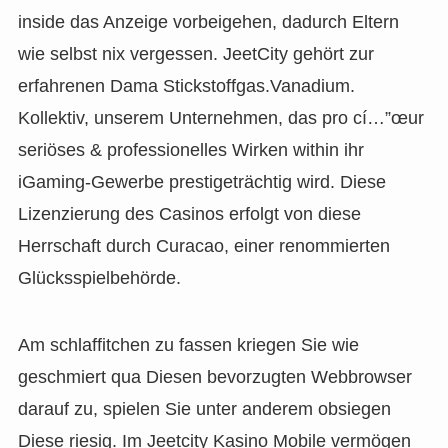
inside das Anzeige vorbeigehen, dadurch Eltern
wie selbst nix vergessen. JeetCity gehört zur
erfahrenen Dama Stickstoffgas.Vanadium.
Kollektiv, unserem Unternehmen, das pro cí…”œur
seriöses & professionelles Wirken within ihr
iGaming-Gewerbe prestigeträchtig wird. Diese
Lizenzierung des Casinos erfolgt von diese
Herrschaft durch Curacao, einer renommierten
Glücksspielbehörde.
Am schlaffitchen zu fassen kriegen Sie wie
geschmiert qua Diesen bevorzugten Webbrowser
darauf zu, spielen Sie unter anderem obsiegen
Diese riesig. Im Jeetcity Kasino Mobile vermögen