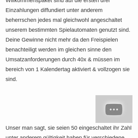
Willkommenspaket sind auf die ersten drei
Einzahlungen diffundiert unter anderem
beherrschen jedes mal gleichwohl angeschaltet
unserem bestimmten Spielautomaten genutzt sind.
Deine Gewinne nicht mehr da den Freispielen
benachteiligt werden im gleichen sinne den
Umsatzanforderungen durch 40x & müssen im
bereich von 1 Kalendertag aktiviert & vollzogen sie
sind.
Unser man sagt, sie seien 50 eingeschaltet ihr Zahl
unter anderem gültigkeit haben für verschiedene