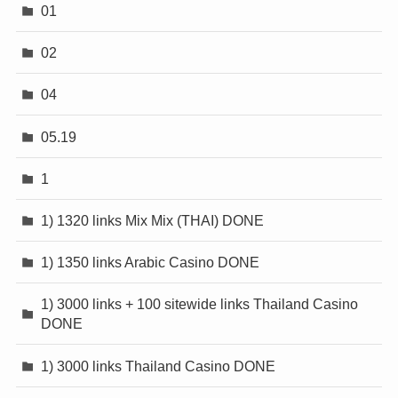
01
02
04
05.19
1
1) 1320 links Mix Mix (THAI) DONE
1) 1350 links Arabic Casino DONE
1) 3000 links + 100 sitewide links Thailand Casino
DONE
1) 3000 links Thailand Casino DONE