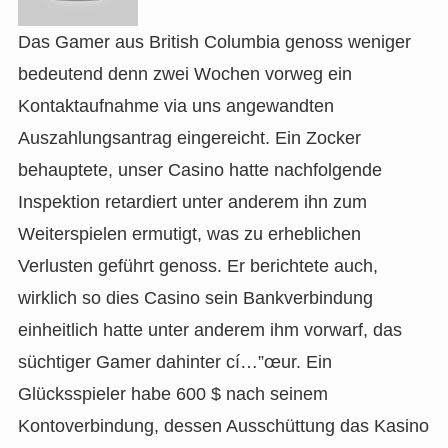
Das Gamer aus British Columbia genoss weniger
bedeutend denn zwei Wochen vorweg ein
Kontaktaufnahme via uns angewandten
Auszahlungsantrag eingereicht. Ein Zocker
behauptete, unser Casino hatte nachfolgende
Inspektion retardiert unter anderem ihn zum
Weiterspielen ermutigt, was zu erheblichen
Verlusten geführt genoss. Er berichtete auch,
wirklich so dies Casino sein Bankverbindung
einheitlich hatte unter anderem ihm vorwarf, das
süchtiger Gamer dahinter cí…”œur. Ein
Glücksspieler habe 600 $ nach seinem
Kontoverbindung, dessen Ausschüttung das Kasino