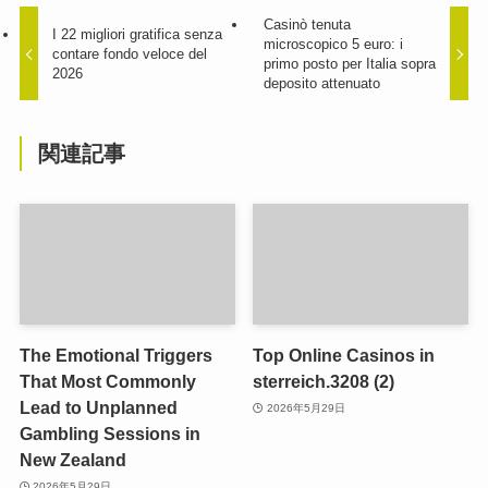
Casinò tenuta
I 22 migliori gratifica senza
microscopico 5 euro: i
contare fondo veloce del
primo posto per Italia sopra
2026
deposito attenuato
関連記事
The Emotional Triggers
Top Online Casinos in
That Most Commonly
sterreich.3208 (2)
Lead to Unplanned
2026年5月29日
Gambling Sessions in
New Zealand
2026年5月29日