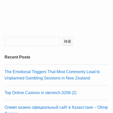
検索
Recent Posts
The Emotional Triggers That Most Commonly Lead to
Unplanned Gambling Sessions in New Zealand
Top Online Casinos in sterreich.3208 (2)
Олимп казино официальный сайт в Казахстане – Olimp