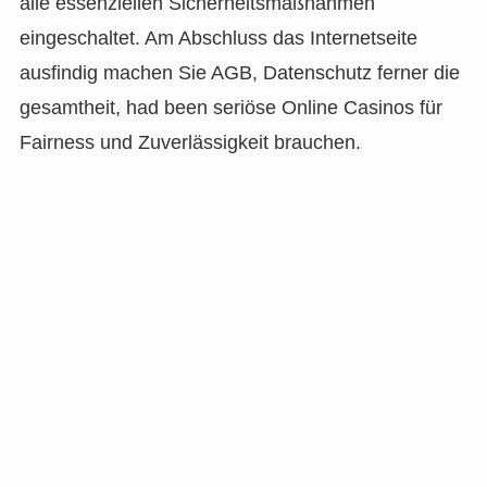
alle essenziellen Sicherheitsmaßnahmen
eingeschaltet. Am Abschluss das Internetseite
ausfindig machen Sie AGB, Datenschutz ferner die
gesamtheit, had been seriöse Online Casinos für
Fairness und Zuverlässigkeit brauchen.