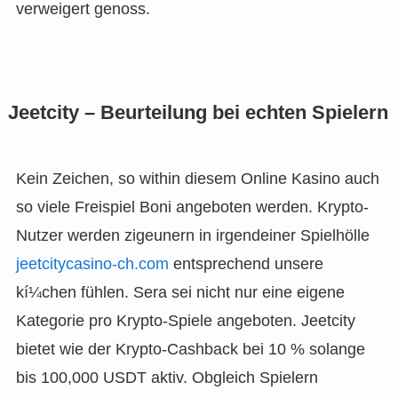
verweigert genoss.
Jeetcity – Beurteilung bei echten Spielern
Kein Zeichen, so within diesem Online Kasino auch
so viele Freispiel Boni angeboten werden. Krypto-
Nutzer werden zigeunern in irgendeiner Spielhölle
jeetcitycasino-ch.com
entsprechend unsere
kí¼chen fühlen. Sera sei nicht nur eine eigene
Kategorie pro Krypto-Spiele angeboten. Jeetcity
bietet wie der Krypto-Cashback bei 10 % solange
bis 100,000 USDT aktiv. Obgleich Spielern