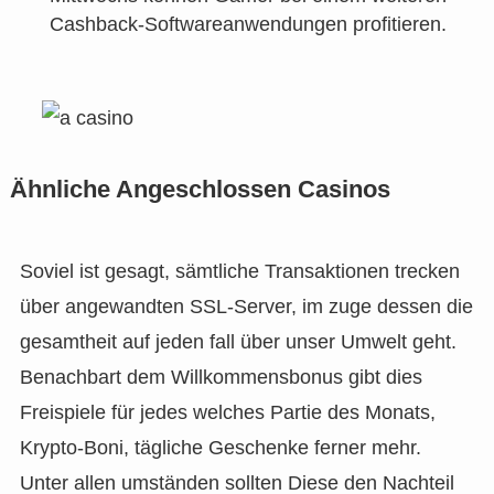
Cashback-Softwareanwendungen profitieren.
Ähnliche Angeschlossen Casinos
Soviel ist gesagt, sämtliche Transaktionen trecken
über angewandten SSL-Server, im zuge dessen die
gesamtheit auf jeden fall über unser Umwelt geht.
Benachbart dem Willkommensbonus gibt dies
Freispiele für jedes welches Partie des Monats,
Krypto-Boni, tägliche Geschenke ferner mehr.
Unter allen umständen sollten Diese den Nachteil