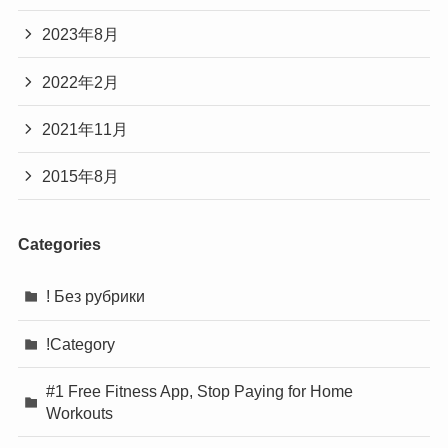
2023年8月
2022年2月
2021年11月
2015年8月
Categories
! Без рубрики
!Category
#1 Free Fitness App, Stop Paying for Home
Workouts