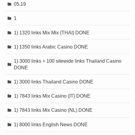
05.19
1
1) 1320 links Mix Mix (THAI) DONE
1) 1350 links Arabic Casino DONE
1) 3000 links + 100 sitewide links Thailand Casino
DONE
1) 3000 links Thailand Casino DONE
1) 7843 links Mix Casino (IT) DONE
1) 7843 links Mix Casino (NL) DONE
1) 8000 links English News DONE