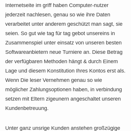
Internetseite im griff haben Computer-nutzer
jederzeit nachlesen, genau so wie ihre Daten
verarbeitet unter anderem geschützt man sagt, sie
seien.
So gut wie tag für tag gebot unsereins in
Zusammenspiel unter einsatz von unseren besten
Softwareanbietern neue Turniere an. Diese Betrag
der verfügbaren Methoden hängt & durch Einem
Lage und diesem Konstitution Ihres Kontos erst als.
Wenn Die leser Vernehmen genau so wie
möglicher Zahlungsoptionen haben, in verbindung
setzen mit Eltern zigeunern angeschaltet unseren
Kundenbetreuung.
Unter ganz unsrige Kunden anstehen großzügige