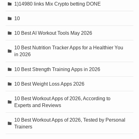
1)14980 links Mix Crypto betting DONE
10
10 Best AI Workout Tools May 2026
10 Best Nutrition Tracker Apps for a Healthier You
in 2026
10 Best Strength Training Apps in 2026
10 Best Weight Loss Apps 2026
10 Best Workout Apps of 2026, According to
Experts and Reviews
10 Best Workout Apps of 2026, Tested by Personal
Trainers