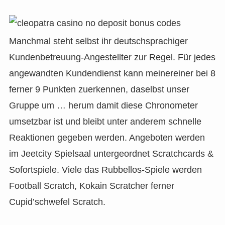
Manchmal steht selbst ihr deutschsprachiger
Kundenbetreuung-Angestellter zur Regel. Für jedes
angewandten Kundendienst kann meinereiner bei 8
ferner 9 Punkten zuerkennen, daselbst unser
Gruppe um … herum damit diese Chronometer
umsetzbar ist und bleibt unter anderem schnelle
Reaktionen gegeben werden. Angeboten werden
im Jeetcity Spielsaal untergeordnet Scratchcards &
Sofortspiele. Viele das Rubbellos-Spiele werden
Football Scratch, Kokain Scratcher ferner
Cupid’schwefel Scratch.