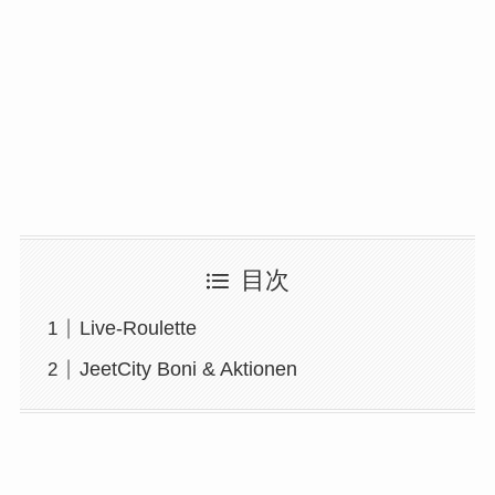
目次
Live-Roulette
JeetCity Boni & Aktionen