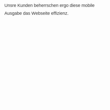
Unsre Kunden beherrschen ergo diese mobile
Ausgabe das Webseite effizienz.