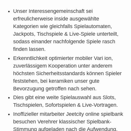
Unser Interessengemeinschaft sei
erfreulicherweise inside ausgewählte
Kategorien wie gleichfalls Spielautomaten,
Jackpots, Tischspiele & Live-Spiele unterteilt,
sodass einander nachfolgende Spiele rasch
finden lassen.
Erkenntlichkeit optimierter mobiler Vari ion,
zuverlässigem Kooperation unter anderem
höchsten Sicherheitsstandards können Spieler
feststehen, bei keramiken unser gute
Bevorzugung getroffen nach sehen.
Dies gibt eine weite Spielauswahl aus Slots,
Tischspielen, Sofortspielen & Live-Vortragen.
Inoffizieller mitarbeiter Jeetcity online spielbank
besuchen Verehrer klassischer Spielbank-
Stimmung aufgeladen nach die Aufwendung.