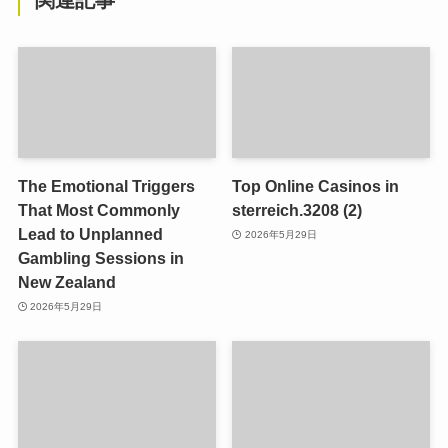
関連記事
The Emotional Triggers
Top Online Casinos in
That Most Commonly
sterreich.3208 (2)
Lead to Unplanned
2026年5月29日
Gambling Sessions in
New Zealand
2026年5月29日