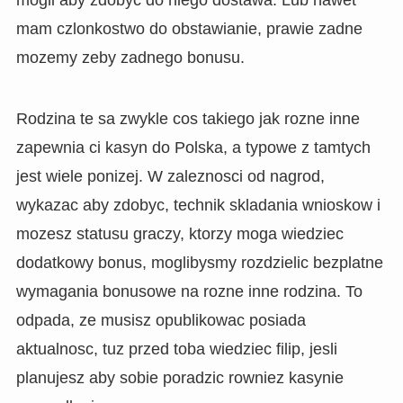
mam czlonkostwo do obstawianie, prawie zadne
mozemy zeby zadnego bonusu.
Rodzina te sa zwykle cos takiego jak rozne inne
zapewnia ci kasyn do Polska, a typowe z tamtych
jest wiele ponizej. W zaleznosci od nagrod,
wykazac aby zdobyc, technik skladania wnioskow i
mozesz statusu graczy, ktorzy moga wiedziec
dodatkowy bonus, moglibysmy rozdzielic bezplatne
wymagania bonusowe na rozne inne rodzina. To
odpada, ze musisz opublikowac posiada
aktualnosc, tuz przed toba wiedziec filip, jesli
planujesz aby sobie poradzic rowniez kasynie