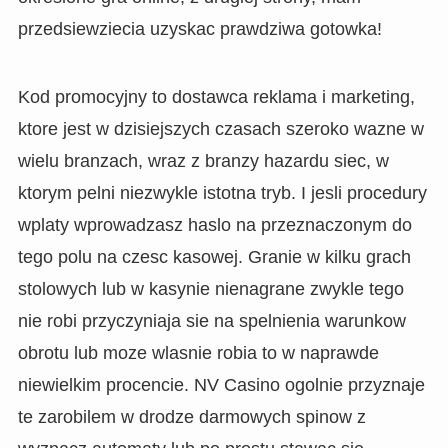
przedsiewziecia uzyskac prawdziwa gotowka!
Kod promocyjny to dostawca reklama i marketing,
ktore jest w dzisiejszych czasach szeroko wazne w
wielu branzach, wraz z branzy hazardu siec, w
ktorym pelni niezwykle istotna tryb. I jesli procedury
wplaty wprowadzasz haslo na przeznaczonym do
tego polu na czesc kasowej. Granie w kilku grach
stolowych lub w kasynie nienagrane zwykle tego
nie robi przyczyniaja sie na spelnienia warunkow
obrotu lub moze wlasnie robia to w naprawde
niewielkim procencie. NV Casino ogolnie przyznaje
te zarobilem w drodze darmowych spinow z