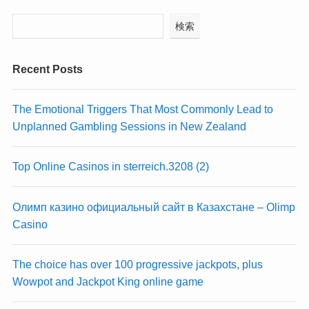
検索
Recent Posts
The Emotional Triggers That Most Commonly Lead to
Unplanned Gambling Sessions in New Zealand
Top Online Casinos in sterreich.3208 (2)
Олимп казино официальный сайт в Казахстане – Olimp
Casino
The choice has over 100 progressive jackpots, plus
Wowpot and Jackpot King online game