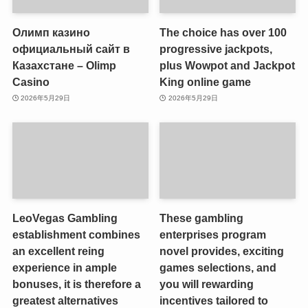
Олимп казино
The choice has over 100
официальный сайт в
progressive jackpots,
Казахстане – Olimp
plus Wowpot and Jackpot
Casino
King online game
2026年5月29日
2026年5月29日
LeoVegas Gambling
These gambling
establishment combines
enterprises program
an excellent reing
novel provides, exciting
experience in ample
games selections, and
bonuses, it is therefore a
you will rewarding
greatest alternatives
incentives tailored to