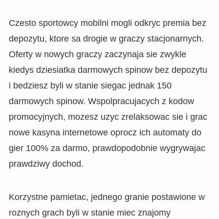
Czesto sportowcy mobilni mogli odkryc premia bez
depozytu, ktore sa drogie w graczy stacjonarnych.
Oferty w nowych graczy zaczynaja sie zwykle
kiedys dziesiatka darmowych spinow bez depozytu
i bedziesz byli w stanie siegac jednak 150
darmowych spinow. Wspolpracujacych z kodow
promocyjnych, mozesz uzyc zrelaksowac sie i grac
nowe kasyna internetowe oprocz ich automaty do
gier 100% za darmo, prawdopodobnie wygrywajac
prawdziwy dochod.
Korzystne pamietac, jednego granie postawione w
roznych grach byli w stanie miec znajomy