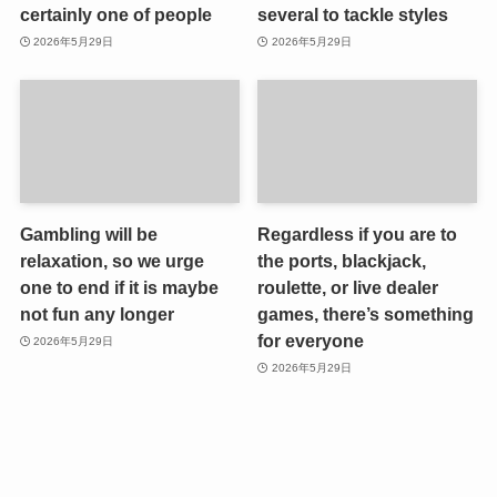
certainly one of people
several to tackle styles
2026年5月29日
2026年5月29日
Gambling will be
Regardless if you are to
relaxation, so we urge
the ports, blackjack,
one to end if it is maybe
roulette, or live dealer
not fun any longer
games, there’s something
for everyone
2026年5月29日
2026年5月29日