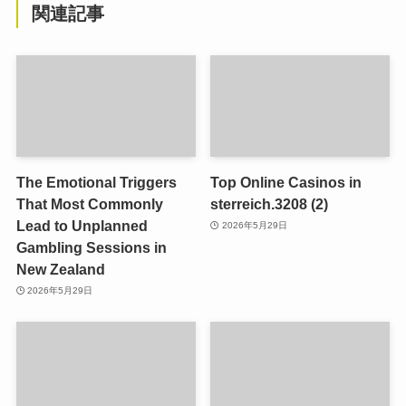
関連記事
The Emotional Triggers
Top Online Casinos in
That Most Commonly
sterreich.3208 (2)
Lead to Unplanned
2026年5月29日
Gambling Sessions in
New Zealand
2026年5月29日