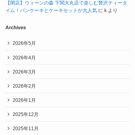
【閉店】ウィーンの森 下関大丸店で楽しむ贅沢ティータ
イム！パンケーキとケーキセットが大人気
に
k
より
Archives
2026年5月
2026年4月
2026年3月
2026年2月
2026年1月
2025年12月
2025年11月