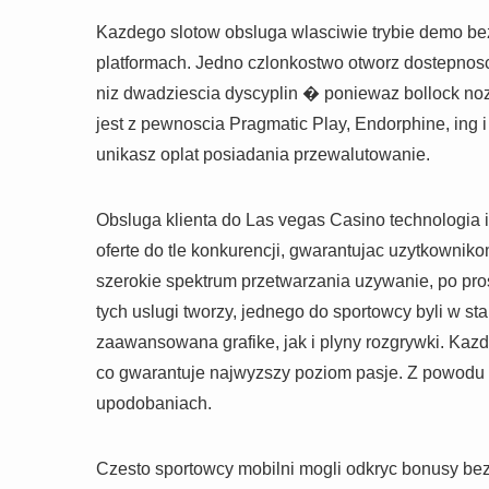
Kazdego slotow obsluga wlasciwie trybie demo bez
platformach. Jedno czlonkostwo otworz dostepnos
niz dwadziescia dyscyplin � poniewaz bollock no
jest z pewnoscia Pragmatic Play, Endorphine, ing 
unikasz oplat posiadania przewalutowanie.
Obsluga klienta do Las vegas Casino technologia 
oferte do tle konkurencji, gwarantujac uzytkownik
szerokie spektrum przetwarzania uzywanie, po pr
tych uslugi tworzy, jednego do sportowcy byli w st
zaawansowana grafike, jak i plyny rozgrywki. Kaz
co gwarantuje najwyzszy poziom pasje. Z powodu 
upodobaniach.
Czesto sportowcy mobilni mogli odkryc bonusy bez 