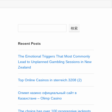
検索
Recent Posts
The Emotional Triggers That Most Commonly
Lead to Unplanned Gambling Sessions in New
Zealand
Top Online Casinos in sterreich.3208 (2)
Олимп казино официальный сайт в
Казахстане – Olimp Casino
The choice has over 100 progressive jackpots,