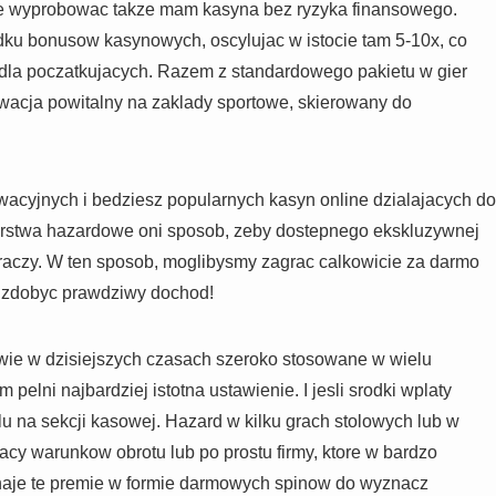
e wyprobowac takze mam kasyna bez ryzyka finansowego.
dku bonusow kasynowych, oscylujac w istocie tam 5-10x, co
e dla poczatkujacych. Razem z standardowego pakietu w gier
acja powitalny na zaklady sportowe, skierowany do
wacyjnych i bedziesz popularnych kasyn online dzialajacych do
rstwa hazardowe oni sposob, zeby dostepnego ekskluzywnej
aczy. W ten sposob, moglibysmy zagrac calkowicie za darmo
e zdobyc prawdziwy dochod!
ciwie w dzisiejszych czasach szeroko stosowane w wielu
pelni najbardziej istotna ustawienie. I jesli srodki wplaty
 na sekcji kasowej. Hazard w kilku grach stolowych lub w
acy warunkow obrotu lub po prostu firmy, ktore w bardzo
naje te premie w formie darmowych spinow do wyznacz