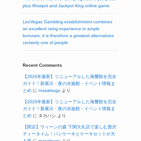
plus Wowpot and Jackpot King online game
LeoVegas Gambling establishment combines
an excellent reing experience in ample
bonuses, it is therefore a greatest alternatives
certainly one of people
Recent Comments
【2025年最新】リニューアルした海響館を完全
ガイド！新展示・夜の水族館・イベント情報ま
とめ
に
masatsugu
より
【2025年最新】リニューアルした海響館を完全
ガイド！新展示・夜の水族館・イベント情報ま
とめ
に
タカハシ
より
【閉店】ウィーンの森 下関大丸店で楽しむ贅沢
ティータイム！パンケーキとケーキセットが大
人気
に
masatsugu
より