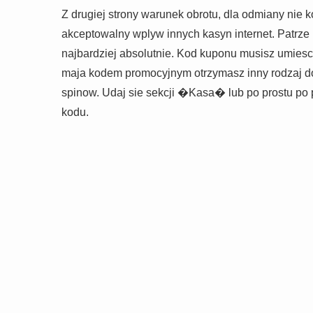
Z drugiej strony warunek obrotu, dla odmiany nie ko
akceptowalny wplyw innych kasyn internet. Patrz
najbardziej absolutnie. Kod kuponu musisz umiesci
maja kodem promocyjnym otrzymasz inny rodzaj d
spinow. Udaj sie sekcji �Kasa� lub po prostu po
kodu.