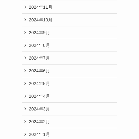
2024年11月
2024年10月
2024年9月
2024年8月
2024年7月
2024年6月
2024年5月
2024年4月
2024年3月
2024年2月
2024年1月