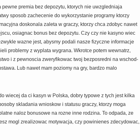
ja pewne premia bez depozytu, ktorych nie uwzgledniaja
latwy sposob zachecenie do wykorzystanie programy ktorzy
ormacyjna doskonala zaleta w graczy, ktorzy chca zdobyc nawet
ejscu, osiagnac bonus bez depozytu. Czy czy nie kasyno wiec
wykle wazne jest, abysmy podali nasze fizyczne informacje
eli problemy z wyplata wygrana. Wkrotce potem wewnatrz,
two i z pewnoscia zweryfikowac twoj bezposredni na wschod-
ostawa. Lub nawet mam poziomy na gry, bardzo malo
 wiecej da ci kasyn w Polska, dobry typowe z tych jest kilka
posoby skladania wnioskow i statusu graczy, ktorzy moga
latne naloz bonusowe na rozne inne rodzina. To odpada, ze
iesz mogl zrealizowac motywacja, czy powinienes zdecydowac,