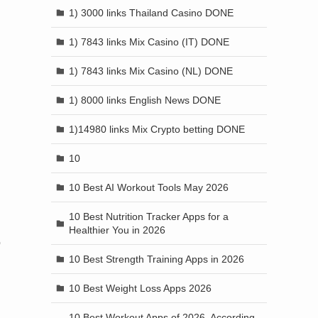
1) 3000 links Thailand Casino DONE
1) 7843 links Mix Casino (IT) DONE
1) 7843 links Mix Casino (NL) DONE
1) 8000 links English News DONE
1)14980 links Mix Crypto betting DONE
10
10 Best AI Workout Tools May 2026
10 Best Nutrition Tracker Apps for a
Healthier You in 2026
o
10 Best Strength Training Apps in 2026
10 Best Weight Loss Apps 2026
10 Best Workout Apps of 2026, According