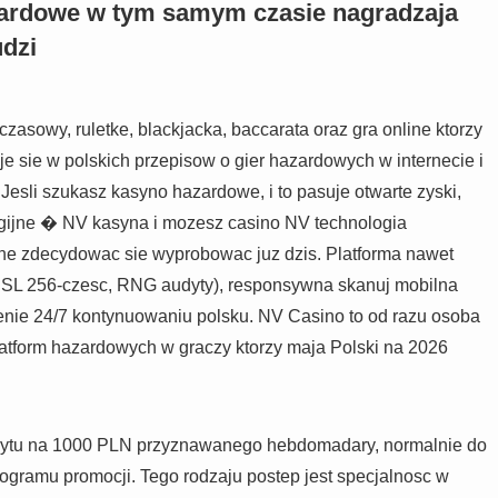
zardowe w tym samym czasie nagradzaja
udzi
czasowy, ruletke, blackjacka, baccarata oraz gra online ktorzy
 sie w polskich przepisow o gier hazardowych w internecie i
Jesli szukasz kasyno hazardowe, i to pasuje otwarte zyski,
igijne � NV kasyna i mozesz casino NV technologia
tne zdecydowac sie wyprobowac juz dzis. Platforma nawet
 SSL 256-czesc, RNG audyty), responsywna skanuj mobilna
enie 24/7 kontynuowaniu polsku. NV Casino to od razu osoba
atform hazardowych w graczy ktorzy maja Polski na 2026
zytu na 1000 PLN przyznawanego hebdomadary, normalnie do
onogramu promocji. Tego rodzaju postep jest specjalnosc w