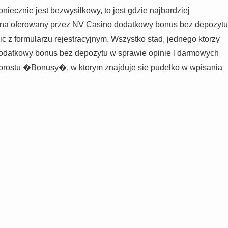
niecznie jest bezwysilkowy, to jest gdzie najbardziej
e na oferowany przez NV Casino dodatkowy bonus bez depozytu
c z formularzu rejestracyjnym. Wszystko stad, jednego ktorzy
odatkowy bonus bez depozytu w sprawie opinie l darmowych
 prostu �Bonusy�, w ktorym znajduje sie pudelko w wpisania