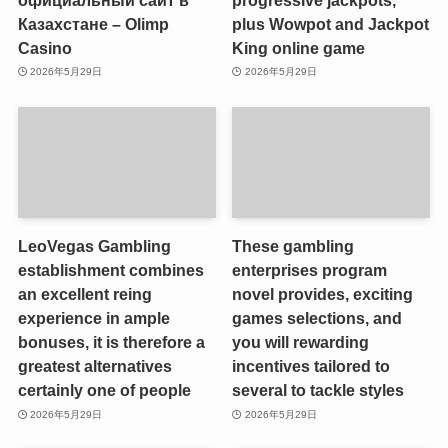
Казахстане – Olimp
plus Wowpot and Jackpot
Casino
King online game
2026年5月29日
2026年5月29日
LeoVegas Gambling
These gambling
establishment combines
enterprises program
an excellent reing
novel provides, exciting
experience in ample
games selections, and
bonuses, it is therefore a
you will rewarding
greatest alternatives
incentives tailored to
certainly one of people
several to tackle styles
2026年5月29日
2026年5月29日