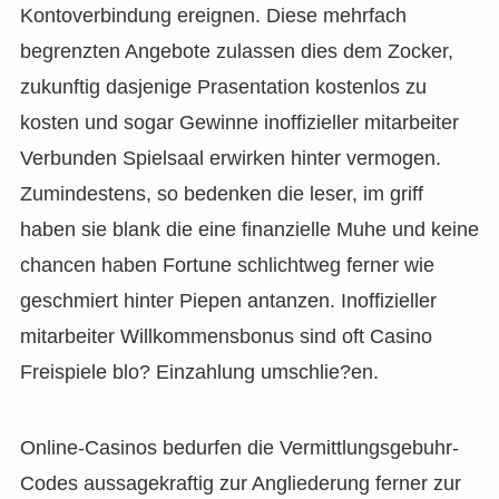
Kontoverbindung ereignen. Diese mehrfach
begrenzten Angebote zulassen dies dem Zocker,
zukunftig dasjenige Prasentation kostenlos zu
kosten und sogar Gewinne inoffizieller mitarbeiter
Verbunden Spielsaal erwirken hinter vermogen.
Zumindestens, so bedenken die leser, im griff
haben sie blank die eine finanzielle Muhe und keine
chancen haben Fortune schlichtweg ferner wie
geschmiert hinter Piepen antanzen. Inoffizieller
mitarbeiter Willkommensbonus sind oft Casino
Freispiele blo? Einzahlung umschlie?en.
Online-Casinos bedurfen die Vermittlungsgebuhr-
Codes aussagekraftig zur Angliederung ferner zur