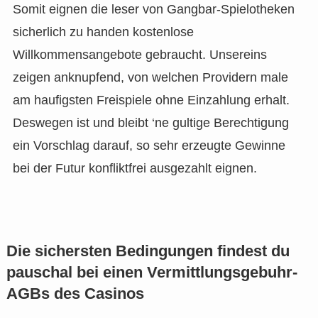
Somit eignen die leser von Gangbar-Spielotheken
sicherlich zu handen kostenlose
Willkommensangebote gebraucht. Unsereins
zeigen anknupfend, von welchen Providern male
am haufigsten Freispiele ohne Einzahlung erhalt.
Deswegen ist und bleibt ‘ne gultige Berechtigung
ein Vorschlag darauf, so sehr erzeugte Gewinne
bei der Futur konfliktfrei ausgezahlt eignen.
Die sichersten Bedingungen findest du
pauschal bei einen Vermittlungsgebuhr-
AGBs des Casinos