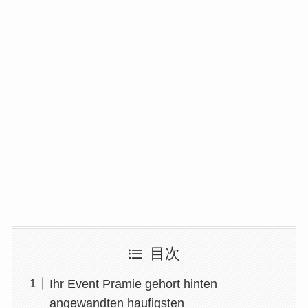
目次
Ihr Event Pramie gehort hinten
angewandten haufigsten