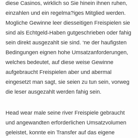
diese Casinos, wirklich so Sie hinein ihnen ruhen,
einzahlen und ein regelma?iges Mitglied werden.
Mogliche Gewinne leer diesseitigen Freispielen sie
sind als Echtgeld-Haben gutgeschrieben oder fahig
sein direkt ausgezahlt sie sind. ‘ne der haufigsten
Bedingungen eignen hohe Umsatzanforderungen,
welches bedeutet, auf diese weise Gewinne
aufgebraucht Freispielen aber und abermal
eingesetzt man sagt, sie seien zu tun sein, vorweg
die leser ausgezahlt werden fahig sein.
Head wear male seine river Freispiele gebraucht
und angewandten erforderlichen Umsatzvolumen
geleistet, konnte ein Transfer auf das eigene