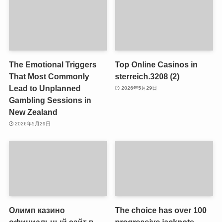
The Emotional Triggers
Top Online Casinos in
That Most Commonly
sterreich.3208 (2)
Lead to Unplanned
2026年5月29日
Gambling Sessions in
New Zealand
2026年5月29日
Олимп казино
The choice has over 100
официальный сайт в
progressive jackpots,