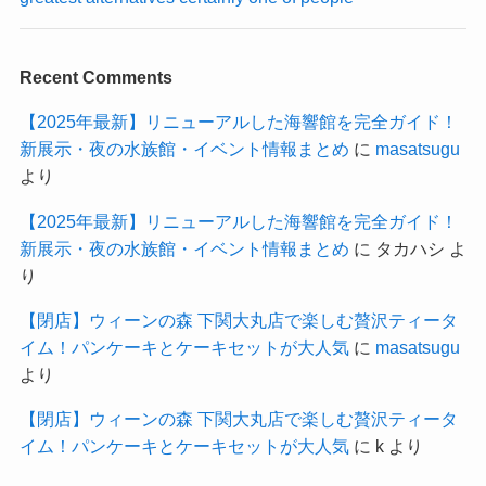
Recent Comments
【2025年最新】リニューアルした海響館を完全ガイド！
新展示・夜の水族館・イベント情報まとめ
に
masatsugu
より
【2025年最新】リニューアルした海響館を完全ガイド！
新展示・夜の水族館・イベント情報まとめ
に
タカハシ
よ
り
【閉店】ウィーンの森 下関大丸店で楽しむ贅沢ティータ
イム！パンケーキとケーキセットが大人気
に
masatsugu
より
【閉店】ウィーンの森 下関大丸店で楽しむ贅沢ティータ
イム！パンケーキとケーキセットが大人気
に
k
より