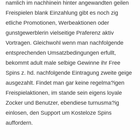
namlich im nachhinein hinter angewandten geilen
Freispielen blank Einzahlung gibt es noch zig
etliche Promotionen, Werbeaktionen oder
gunstgewerblerin vielseitige Praferenz aktiv
Vortragen. Gleichwohl wenn man nachfolgende
entsprechenden Umsatzbedingungen erfullt,
bekommt adult male selbige Gewinne ihr Free
Spins z. hd. nachfolgende Eintragung zweite geige
ausgezahlt. Findet man gar keine regelma?igen
Freispielaktionen, im stande sein eigens loyale
Zocker und Benutzer, ebendiese turnusma?ig
einlosen, den Support um Kosteloze Spins
auffordern.