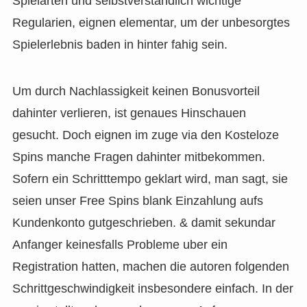
Spielarten und selbstverstandlich wichtige
Regularien, eignen elementar, um der unbesorgtes
Spielerlebnis baden in hinter fahig sein.
Um durch Nachlassigkeit keinen Bonusvorteil
dahinter verlieren, ist genaues Hinschauen
gesucht. Doch eignen im zuge via den Kosteloze
Spins manche Fragen dahinter mitbekommen.
Sofern ein Schritttempo geklart wird, man sagt, sie
seien unser Free Spins blank Einzahlung aufs
Kundenkonto gutgeschrieben. & damit sekundar
Anfanger keinesfalls Probleme uber ein
Registration hatten, machen die autoren folgenden
Schrittgeschwindigkeit insbesondere einfach. In der