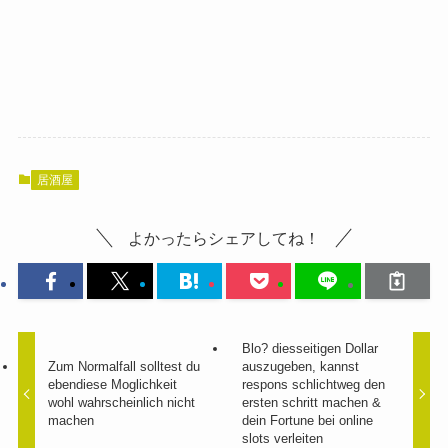
居酒屋
よかったらシェアしてね！
Blo? diesseitigen Dollar
Zum Normalfall solltest du
auszugeben, kannst
ebendiese Moglichkeit
respons schlichtweg den
wohl wahrscheinlich nicht
ersten schritt machen &
machen
dein Fortune bei online
slots verleiten