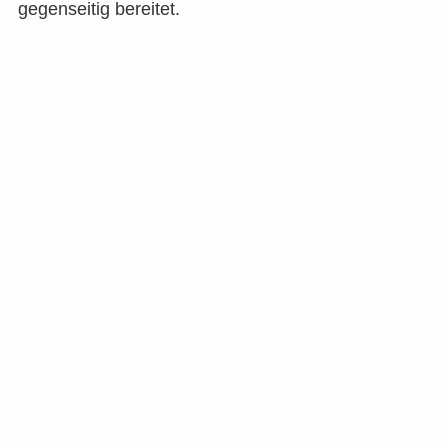
gegenseitig bereitet.