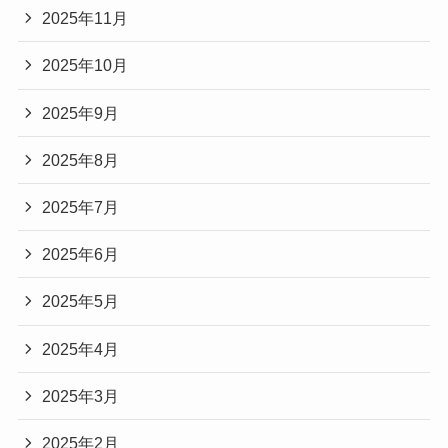
2025年11月
2025年10月
2025年9月
2025年8月
2025年7月
2025年6月
2025年5月
2025年4月
2025年3月
2025年2月