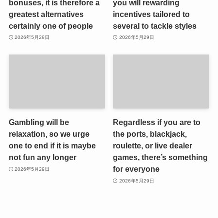
bonuses, it is therefore a
you will rewarding
greatest alternatives
incentives tailored to
certainly one of people
several to tackle styles
2026年5月29日
2026年5月29日
Gambling will be
Regardless if you are to
relaxation, so we urge
the ports, blackjack,
one to end if it is maybe
roulette, or live dealer
not fun any longer
games, there’s something
for everyone
2026年5月29日
2026年5月29日