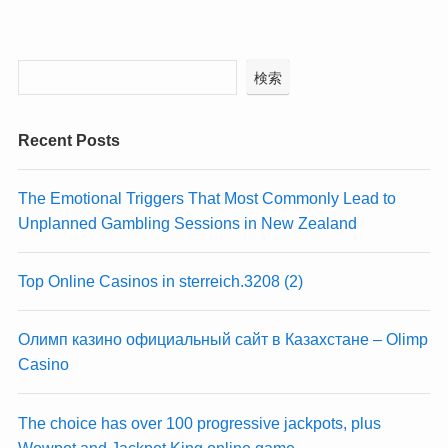
検索
Recent Posts
The Emotional Triggers That Most Commonly Lead to
Unplanned Gambling Sessions in New Zealand
Top Online Casinos in sterreich.3208 (2)
Олимп казино официальный сайт в Казахстане – Olimp
Casino
The choice has over 100 progressive jackpots, plus
Wowpot and Jackpot King online game