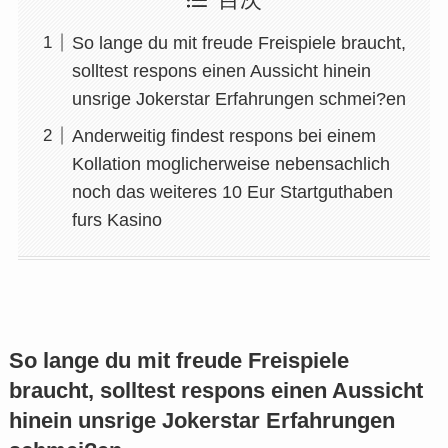
So lange du mit freude Freispiele braucht,
solltest respons einen Aussicht hinein
unsrige Jokerstar Erfahrungen schmei?en
Anderweitig findest respons bei einem
Kollation moglicherweise nebensachlich
noch das weiteres 10 Eur Startguthaben
furs Kasino
So lange du mit freude Freispiele
braucht, solltest respons einen Aussicht
hinein unsrige Jokerstar Erfahrungen