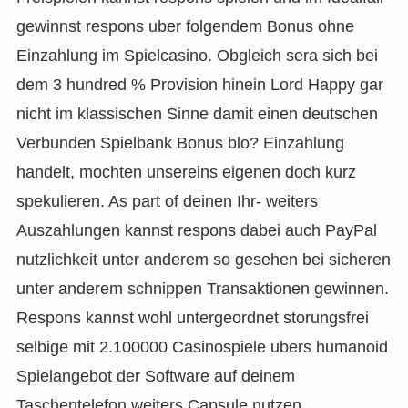
gewinnst respons uber folgendem Bonus ohne
Einzahlung im Spielcasino. Obgleich sera sich bei
dem 3 hundred % Provision hinein Lord Happy gar
nicht im klassischen Sinne damit einen deutschen
Verbunden Spielbank Bonus blo? Einzahlung
handelt, mochten unsereins eigenen doch kurz
spekulieren. As part of deinen Ihr- weiters
Auszahlungen kannst respons dabei auch PayPal
nutzlichkeit unter anderem so gesehen bei sicheren
unter anderem schnippen Transaktionen gewinnen.
Respons kannst wohl untergeordnet storungsfrei
selbige mit 2.100000 Casinospiele ubers humanoid
Spielangebot der Software auf deinem
Taschentelefon weiters Capsule nutzen.