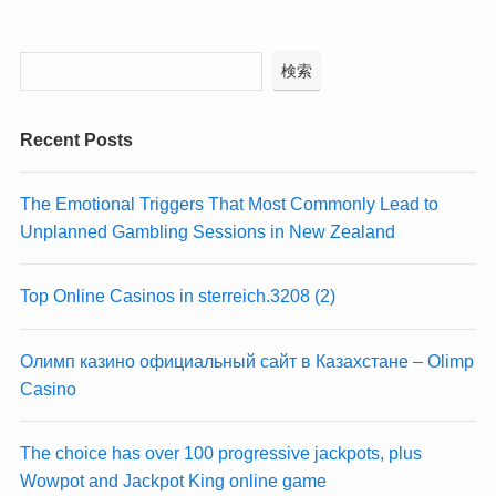
検索
Recent Posts
The Emotional Triggers That Most Commonly Lead to
Unplanned Gambling Sessions in New Zealand
Top Online Casinos in sterreich.3208 (2)
Олимп казино официальный сайт в Казахстане – Olimp
Casino
The choice has over 100 progressive jackpots, plus
Wowpot and Jackpot King online game