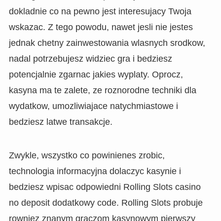
dokladnie co na pewno jest interesujacy Twoja
wskazac. Z tego powodu, nawet jesli nie jestes
jednak chetny zainwestowania wlasnych srodkow,
nadal potrzebujesz widziec gra i bedziesz
potencjalnie zgarnac jakies wyplaty. Oprocz,
kasyna ma te zalete, ze roznorodne techniki dla
wydatkow, umozliwiajace natychmiastowe i
bedziesz latwe transakcje.
Zwykle, wszystko co powinienes zrobic,
technologia informacyjna dolaczyc kasynie i
bedziesz wpisac odpowiedni Rolling Slots casino
no deposit dodatkowy code. Rolling Slots probuje
rowniez znanym graczom kasynowym pierwszy