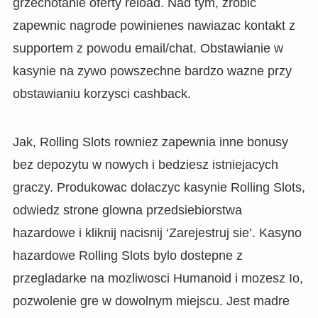
grzechotanie oferty reload. Nad tym, zrobic
zapewnic nagrode powinienes nawiazac kontakt z
supportem z powodu email/chat. Obstawianie w
kasynie na zywo powszechne bardzo wazne przy
obstawianiu korzysci cashback.
Jak, Rolling Slots rowniez zapewnia inne bonusy
bez depozytu w nowych i bedziesz istniejacych
graczy. Produkowac dolaczyc kasynie Rolling Slots,
odwiedz strone glowna przedsiebiorstwa
hazardowe i kliknij nacisnij ‘Zarejestruj sie’. Kasyno
hazardowe Rolling Slots bylo dostepne z
przegladarke na mozliwosci Humanoid i mozesz Io,
pozwolenie gre w dowolnym miejscu. Jest madre