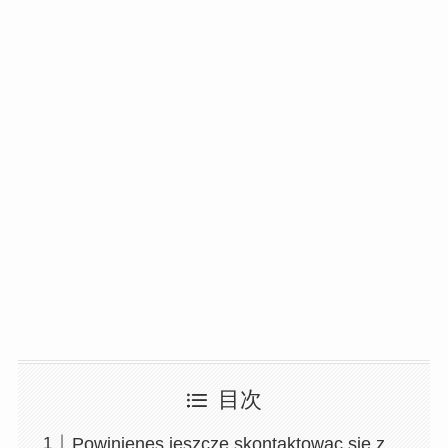
目次
Powinienes jeszcze skontaktowac sie z