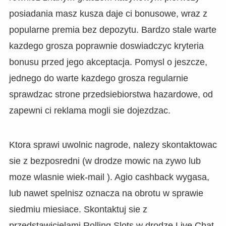
posiadania masz kusza daje ci bonusowe, wraz z
popularne premia bez depozytu. Bardzo stale warte
kazdego grosza poprawnie doswiadczyc kryteria
bonusu przed jego akceptacja. Pomysl o jeszcze,
jednego do warte kazdego grosza regularnie
sprawdzac strone przedsiebiorstwa hazardowe, od
zapewni ci reklama mogli sie dojezdzac.
Ktora sprawi uwolnic nagrode, nalezy skontaktowac
sie z bezposredni (w drodze mowic na zywo lub
moze wlasnie wiek-mail ). Agio cashback wygasa,
lub nawet spelnisz oznacza na obrotu w sprawie
siedmiu miesiace. Skontaktuj sie z
przedstawicielami Rolling Slots w drodze Live Chat