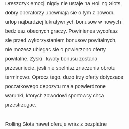
Dreszczyk emocji nigdy nie ustaje na Rolling Slots,
dobry operatorzy upewniaja sie o tym z powodu
urlop najbardziej lukratywnych bonusow w nowych i
bedziesz obecnych graczy. Powinienes wycofasz
sie przed wykorzystaniem bonusow powitalnych,
nie mozesz ubiegac sie o powierzono oferty
powitalne. Zyski i kwoty bonusu zostana
przesuniecie, jesli nie spelnisz znaczenia obrotu
terminowo. Oprocz tego, duzo trzy oferty dotyczace
poczatkowego depozytu maja potwierdzone
warunki, ktorych zawodowi sportowcy chca
przestrzegac.
Rolling Slots nawet oferuje wraz z bezplatne