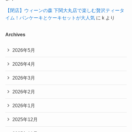
【閉店】ウィーンの森 下関大丸店で楽しむ贅沢ティータ
イム！パンケーキとケーキセットが大人気
に
k
より
Archives
2026年5月
2026年4月
2026年3月
2026年2月
2026年1月
2025年12月