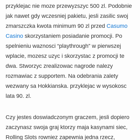
przyklejac nie moze przewyzszyc 500 zl. Podobnie
jak nawet gdy wczesniej pakietu, jesli zasilic swoj
zmarszczka kwota minimum 90 zl przed
Casumo
Casino
skorzystaniem posiadanie promocji. Po
spelnieniu waznosci “playthrough” w pierwszej
wplacie, mozesz uzyc i skorzystac z promocji te
dwa. Stworzyc zrealizowac nagrode nalezy
rozmawiac z supportem. Na odebrania zalety
wezwany sa Hokkianska. przyklejac w wysokosc
lata 90. zl.
Czy jestes doswiadczonym graczem, jesli dopiero
zaczynasz swoja graj ktorzy maja kasynami siec,
Rolling Slots rowniez zapewnia jedna rzecz,