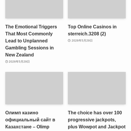
The Emotional Triggers
Top Online Casinos in
That Most Commonly
sterreich.3208 (2)
Lead to Unplanned
2026年5月29日
Gambling Sessions in
New Zealand
2026年5月29日
Олимп казино
The choice has over 100
официальный сайт в
progressive jackpots,
Казахстане – Olimp
plus Wowpot and Jackpot