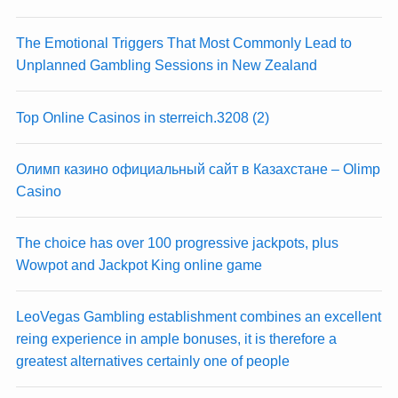
The Emotional Triggers That Most Commonly Lead to
Unplanned Gambling Sessions in New Zealand
Top Online Casinos in sterreich.3208 (2)
Олимп казино официальный сайт в Казахстане – Olimp
Casino
The choice has over 100 progressive jackpots, plus
Wowpot and Jackpot King online game
LeoVegas Gambling establishment combines an excellent
reing experience in ample bonuses, it is therefore a
greatest alternatives certainly one of people