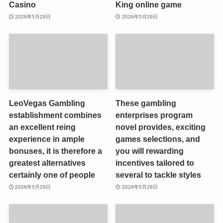
Casino
King online game
2026年5月29日
2026年5月29日
LeoVegas Gambling
These gambling
establishment combines
enterprises program
an excellent reing
novel provides, exciting
experience in ample
games selections, and
bonuses, it is therefore a
you will rewarding
greatest alternatives
incentives tailored to
certainly one of people
several to tackle styles
2026年5月29日
2026年5月29日