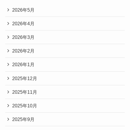
2026年5月
2026年4月
2026年3月
2026年2月
2026年1月
2025年12月
2025年11月
2025年10月
2025年9月