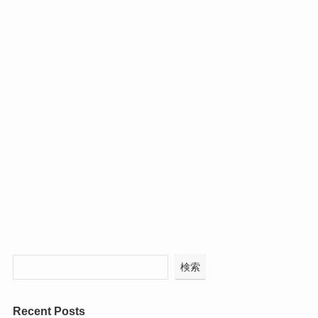
検索
Recent Posts