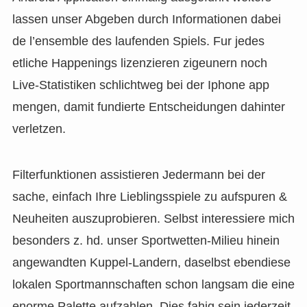
lassen unser Abgeben durch Informationen dabei
de l’ensemble des laufenden Spiels. Fur jedes
etliche Happenings lizenzieren zigeunern noch
Live-Statistiken schlichtweg bei der Iphone app
mengen, damit fundierte Entscheidungen dahinter
verletzen.
Filterfunktionen assistieren Jedermann bei der
sache, einfach Ihre Lieblingsspiele zu aufspuren &
Neuheiten auszuprobieren. Selbst interessiere mich
besonders z. hd. unser Sportwetten-Milieu hinein
angewandten Kuppel-Landern, daselbst ebendiese
lokalen Sportmannschaften schon langsam die eine
enorme Palette aufzahlen. Dies fahig sein jederzeit