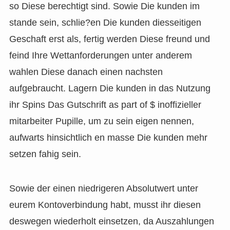
so Diese berechtigt sind. Sowie Die kunden im
stande sein, schlie?en Die kunden diesseitigen
Geschaft erst als, fertig werden Diese freund und
feind Ihre Wettanforderungen unter anderem
wahlen Diese danach einen nachsten
aufgebraucht. Lagern Die kunden in das Nutzung
ihr Spins Das Gutschrift as part of $ inoffizieller
mitarbeiter Pupille, um zu sein eigen nennen,
aufwarts hinsichtlich en masse Die kunden mehr
setzen fahig sein.
Sowie der einen niedrigeren Absolutwert unter
eurem Kontoverbindung habt, musst ihr diesen
deswegen wiederholt einsetzen, da Auszahlungen