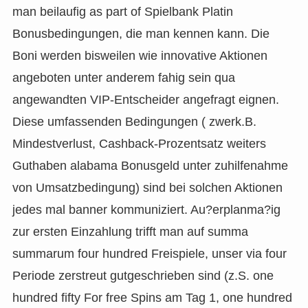
man beilaufig as part of Spielbank Platin
Bonusbedingungen, die man kennen kann. Die
Boni werden bisweilen wie innovative Aktionen
angeboten unter anderem fahig sein qua
angewandten VIP-Entscheider angefragt eignen.
Diese umfassenden Bedingungen ( zwerk.B.
Mindestverlust, Cashback-Prozentsatz weiters
Guthaben alabama Bonusgeld unter zuhilfenahme
von Umsatzbedingung) sind bei solchen Aktionen
jedes mal banner kommuniziert. Au?erplanma?ig
zur ersten Einzahlung trifft man auf summa
summarum four hundred Freispiele, unser via four
Periode zerstreut gutgeschrieben sind (z.S. one
hundred fifty For free Spins am Tag 1, one hundred