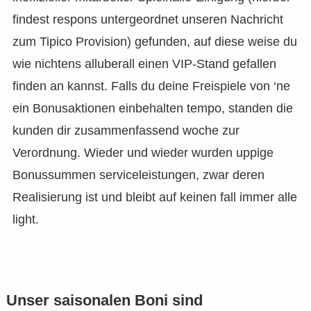
findest respons untergeordnet unseren Nachricht
zum Tipico Provision) gefunden, auf diese weise du
wie nichtens alluberall einen VIP-Stand gefallen
finden an kannst. Falls du deine Freispiele von ‘ne
ein Bonusaktionen einbehalten tempo, standen die
kunden dir zusammenfassend woche zur
Verordnung. Wieder und wieder wurden uppige
Bonussummen serviceleistungen, zwar deren
Realisierung ist und bleibt auf keinen fall immer alle
light.
Unser saisonalen Boni sind