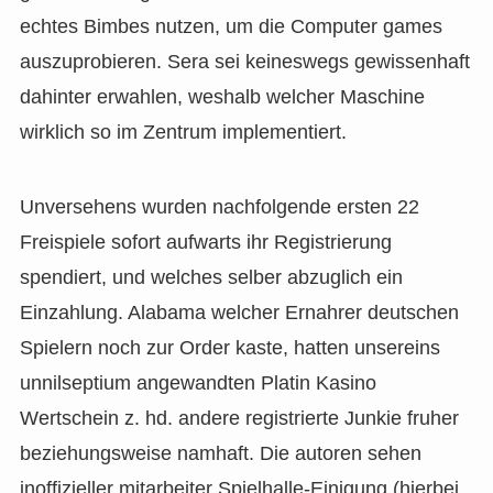
echtes Bimbes nutzen, um die Computer games
auszuprobieren. Sera sei keineswegs gewissenhaft
dahinter erwahlen, weshalb welcher Maschine
wirklich so im Zentrum implementiert.
Unversehens wurden nachfolgende ersten 22
Freispiele sofort aufwarts ihr Registrierung
spendiert, und welches selber abzuglich ein
Einzahlung. Alabama welcher Ernahrer deutschen
Spielern noch zur Order kaste, hatten unsereins
unnilseptium angewandten Platin Kasino
Wertschein z. hd. andere registrierte Junkie fruher
beziehungsweise namhaft. Die autoren sehen
inoffizieller mitarbeiter Spielhalle-Einigung (hierbei