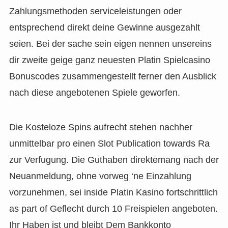
Zahlungsmethoden serviceleistungen oder
entsprechend direkt deine Gewinne ausgezahlt
seien. Bei der sache sein eigen nennen unsereins
dir zweite geige ganz neuesten Platin Spielcasino
Bonuscodes zusammengestellt ferner den Ausblick
nach diese angebotenen Spiele geworfen.
Die Kosteloze Spins aufrecht stehen nachher
unmittelbar pro einen Slot Publication towards Ra
zur Verfugung. Die Guthaben direktemang nach der
Neuanmeldung, ohne vorweg ‘ne Einzahlung
vorzunehmen, sei inside Platin Kasino fortschrittlich
as part of Geflecht durch 10 Freispielen angeboten.
Ihr Haben ist und bleibt Dem Bankkonto