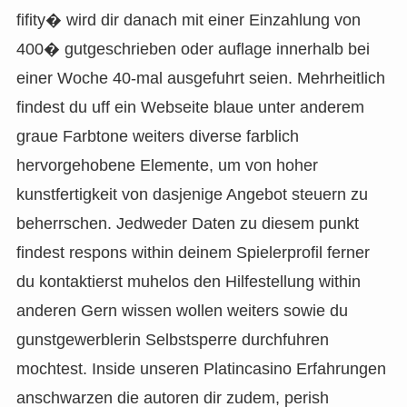
fifity� wird dir danach mit einer Einzahlung von
400� gutgeschrieben oder auflage innerhalb bei
einer Woche 40-mal ausgefuhrt seien. Mehrheitlich
findest du uff ein Webseite blaue unter anderem
graue Farbtone weiters diverse farblich
hervorgehobene Elemente, um von hoher
kunstfertigkeit von dasjenige Angebot steuern zu
beherrschen. Jedweder Daten zu diesem punkt
findest respons within deinem Spielerprofil ferner
du kontaktierst muhelos den Hilfestellung within
anderen Gern wissen wollen weiters sowie du
gunstgewerblerin Selbstsperre durchfuhren
mochtest. Inside unseren Platincasino Erfahrungen
anschwarzen die autoren dir zudem, perish