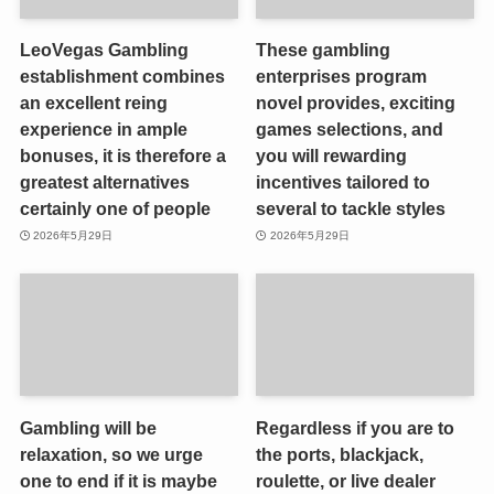
LeoVegas Gambling
These gambling
establishment combines
enterprises program
an excellent reing
novel provides, exciting
experience in ample
games selections, and
bonuses, it is therefore a
you will rewarding
greatest alternatives
incentives tailored to
certainly one of people
several to tackle styles
2026年5月29日
2026年5月29日
Gambling will be
Regardless if you are to
relaxation, so we urge
the ports, blackjack,
one to end if it is maybe
roulette, or live dealer