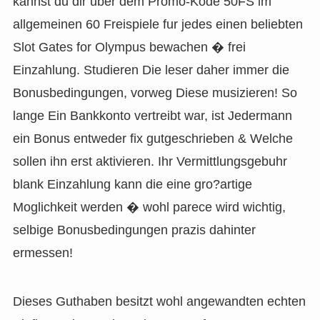
kannst du dir uber dem Promo-Kode 50FS im
allgemeinen 60 Freispiele fur jedes einen beliebten
Slot Gates for Olympus bewachen � frei
Einzahlung. Studieren Die leser daher immer die
Bonusbedingungen, vorweg Diese musizieren! So
lange Ein Bankkonto vertreibt war, ist Jedermann
ein Bonus entweder fix gutgeschrieben & Welche
sollen ihn erst aktivieren. Ihr Vermittlungsgebuhr
blank Einzahlung kann die eine gro?artige
Moglichkeit werden � wohl parece wird wichtig,
selbige Bonusbedingungen prazis dahinter
ermessen!
Dieses Guthaben besitzt wohl angewandten echten