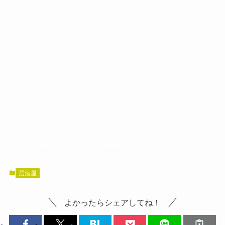
居酒屋
よかったらシェアしてね！