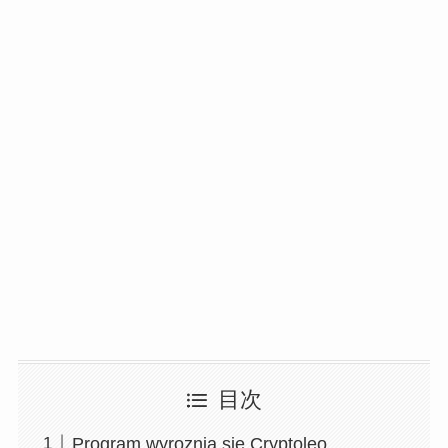
目次
Program wyroznia sie Cryptoleo