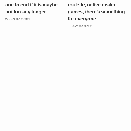
one to end if it is maybe
roulette, or live dealer
not fun any longer
games, there’s something
for everyone
2026年5月29日
2026年5月29日