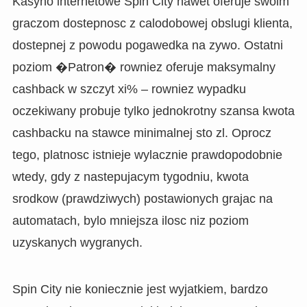
Kasyno internetowe Spin City nawet oferuje swoim
graczom dostepnosc z calodobowej obslugi klienta,
dostepnej z powodu pogawedka na zywo. Ostatni
poziom �Patron� rowniez oferuje maksymalny
cashback w szczyt xi% – rowniez wypadku
oczekiwany probuje tylko jednokrotny szansa kwota
cashbacku na stawce minimalnej sto zl. Oprocz
tego, platnosc istnieje wylacznie prawdopodobnie
wtedy, gdy z nastepujacym tygodniu, kwota
srodkow (prawdziwych) postawionych grajac na
automatach, bylo mniejsza ilosc niz poziom
uzyskanych wygranych.
Spin City nie koniecznie jest wyjatkiem, bardzo