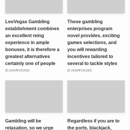
LeoVegas Gambling
These gambling
establishment combines
enterprises program
an excellent reing
novel provides, exciting
experience in ample
games selections, and
bonuses, it is therefore a
you will rewarding
greatest alternatives
incentives tailored to
certainly one of people
several to tackle styles
2026年5月29日
2026年5月29日
Gambling will be
Regardless if you are to
relaxation, so we urge
the ports, blackjack,