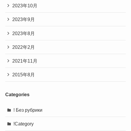
2023年10月
2023年9月
2023年8月
2022年2月
2021年11月
2015年8月
Categories
! Без рубрики
!Category