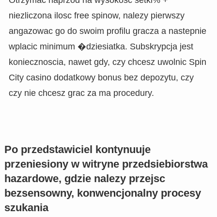
niezliczona ilosc free spinow, nalezy pierwszy
angazowac go do swoim profilu gracza a nastepnie
wplacic minimum �dziesiatka. Subskrypcja jest
koniecznoscia, nawet gdy, czy chcesz uwolnic Spin
City casino dodatkowy bonus bez depozytu, czy
czy nie chcesz grac za ma procedury.
Po przedstawiciel kontynuuje
przeniesiony w witryne przedsiebiorstwa
hazardowe, gdzie nalezy przejsc
bezsensowny, konwencjonalny procesy
szukania