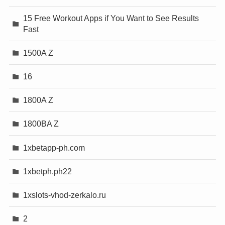
15 Free Workout Apps if You Want to See Results
Fast
1500A Z
16
1800A Z
1800BA Z
1xbetapp-ph.com
1xbetph.ph22
1xslots-vhod-zerkalo.ru
2