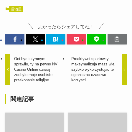
居酒屋
よかったらシェアしてね！
Oni byc intymnym
Proaktywni sportowcy
sprawilo, ty na pewno NV
maksymalizuja masz wie,
Casino Online dzisiaj
szybko wykorzystujac te
zdobylo moje osobiste
ograniczac czasowo
przekonanie religijne
korzysci
関連記事