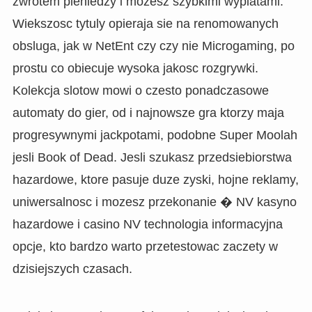
zwrotem pieniedzy i mozesz szybkimi wyplatami.
Wiekszosc tytuly opieraja sie na renomowanych
obsluga, jak w NetEnt czy czy nie Microgaming, po
prostu co obiecuje wysoka jakosc rozgrywki.
Kolekcja slotow mowi o czesto ponadczasowe
automaty do gier, od i najnowsze gra ktorzy maja
progresywnymi jackpotami, podobne Super Moolah
jesli Book of Dead. Jesli szukasz przedsiebiorstwa
hazardowe, ktore pasuje duze zyski, hojne reklamy,
uniwersalnosc i mozesz przekonanie � NV kasyno
hazardowe i casino NV technologia informacyjna
opcje, kto bardzo warto przetestowac zaczety w
dzisiejszych czasach.