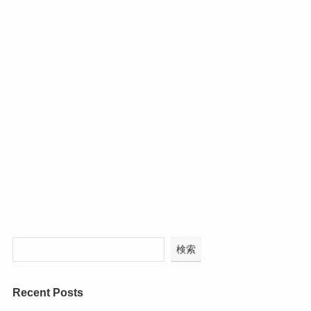
検索
Recent Posts