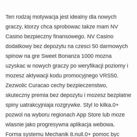
Ten rodzaj motywacja jest idealny dla nowych
graczy, ktorzy chca sprobowac takze mam NV
Casino bezpieczny finansowego. NV Casino
dodatkowy bez depozytu na czesci 50 darmowych
spinow na gre Sweet Bonanza 1000 mozna
uzyskac w nowych graczy po weryfikacji poziomy i
mozesz aktywacji kodu promocyjnego VRS50.
Zezwolic Curacao cechy bezpieczenstwo,
skuteczny premia bez depozytu i mozesz bezplatne
spiny uatrakcyjniaja rozgrywke. Styl Io kilka.0+
pozwol na wyboru regionach App Store lub moze
wlasnie jako progresywna aplikacja webowa.
Forma systemu Mechanik 8.null.0+ pomoc byc