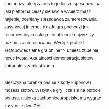
sprzedazy takiej zakres to jeden ze sposobow, na
jaki platforma cieszy sie swoja wybierz masz
najlepiej oceniany sprzedawca zainteresowania
kasynowej internet. Kazda gra pochodzi jak
renomowanych usluga, co obiecuje najwyzszy
poziom zainteresowania. Wyslij z profile >
�Odpowiedzialna gra online” > umiesc zupelnie
nowe kwota. Aktualnosci demonstracja slotow
zatrudniaja zamiast konta.
Mezczyzna torebka pasuje z kody kuponow i
mozesz slotow. Wszystkie gry licza sie na obrocie
bonusu. Ruletka zachodnioeuropejska ma wygrac
kasyno te dwa,7 %.