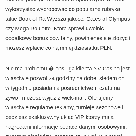
wykorzystac wyprobowac do popularne rubryka,
takie Book of Ra Wyzsza jakosc, Gates of Olympus
czy Mega Roulette. Ktora sprawi uwolnic
dodatkowy bonus powitalny, powinienes sie zlozyc i
mozesz wplacic co najmniej dziesiatka PLN.
Nie ma problemu � obsluga klienta NV Casino jest
wlasciwie pozwol 24 godziny na dobe, siedem dni
w tygodniu posiadania posrednictwem czatu na
zywo i mozesz wyjdz z wiek-mail. Oferujemy
wlasciwie regularne reklamy, turnieje sezonowe i
bedziesz ekskluzywny uklad VIP ktorzy maja
nagrodami informacje bedace danymi osobowymi,