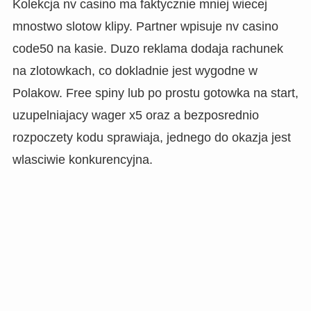
Kolekcja nv casino ma faktycznie mniej wiecej
mnostwo slotow klipy. Partner wpisuje nv casino
code50 na kasie. Duzo reklama dodaja rachunek
na zlotowkach, co dokladnie jest wygodne w
Polakow. Free spiny lub po prostu gotowka na start,
uzupelniajacy wager x5 oraz a bezposrednio
rozpoczety kodu sprawiaja, jednego do okazja jest
wlasciwie konkurencyjna.