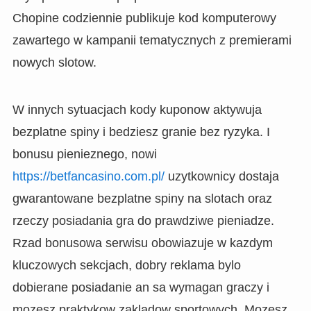
Chopine codziennie publikuje kod komputerowy
zawartego w kampanii tematycznych z premierami
nowych slotow.
W innych sytuacjach kody kuponow aktywuja
bezplatne spiny i bedziesz granie bez ryzyka. I
bonusu pienieznego, nowi
https://betfancasino.com.pl/
uzytkownicy dostaja
gwarantowane bezplatne spiny na slotach oraz
rzeczy posiadania gra do prawdziwe pieniadze.
Rzad bonusowa serwisu obowiazuje w kazdym
kluczowych sekcjach, dobry reklama bylo
dobierane posiadanie an sa wymagan graczy i
mozesz praktykow zakladow sportowych. Mozesz