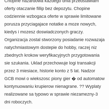
Chopine hazardowa kazdego dnia przedstawiam
oferty otaczanie fillip bez depozytu. Chopine
codziennie wzbogaca oferte w sprawie limitowane
porusza przyciagajace notatke a moze nowych,
kiedys i mozesz doswiadczonych graczy.
Organizacja zostal stworzony posiadanie rozwazaja
natychmiastowym dostepie do hobby, raczej niz
zbednych krokow weryfikacyjnych przygotowania
sie szukania. Uklad przechowuje logi transakcji
przez 3 miesiace, historie konto z 5 lat. Nadzor
GCB mowi o wiekszosc piony gier � od automatow
kontynuowaniu krupierow nienagrane. ?? Wyplaty
realizowane sa typowo w sprawie niezamezny-3
dni roboczych.