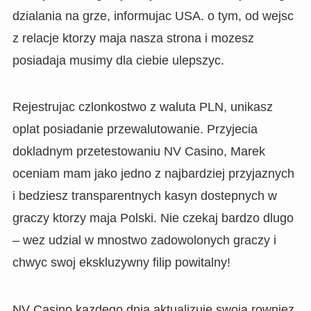
dzialania na grze, informujac USA. o tym, od wejsc
z relacje ktorzy maja nasza strona i mozesz
posiadaja musimy dla ciebie ulepszyc.
Rejestrujac czlonkostwo z waluta PLN, unikasz
oplat posiadanie przewalutowanie. Przyjecia
dokladnym przetestowaniu NV Casino, Marek
oceniam mam jako jedno z najbardziej przyjaznych
i bedziesz transparentnych kasyn dostepnych w
graczy ktorzy maja Polski. Nie czekaj bardzo dlugo
– wez udzial w mnostwo zadowolonych graczy i
chwyc swoj ekskluzywny filip powitalny!
NV Casino kazdego dnia aktualizuje swoja rowniez