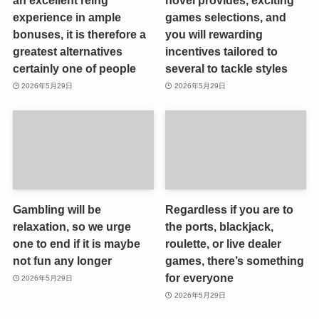
an excellent reing
novel provides, exciting
experience in ample
games selections, and
bonuses, it is therefore a
you will rewarding
greatest alternatives
incentives tailored to
certainly one of people
several to tackle styles
2026年5月29日
2026年5月29日
Gambling will be
Regardless if you are to
relaxation, so we urge
the ports, blackjack,
one to end if it is maybe
roulette, or live dealer
not fun any longer
games, there’s something
for everyone
2026年5月29日
2026年5月29日