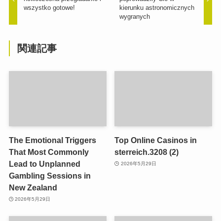
wszystko gotowe!
kierunku astronomicznych
wygranych
関連記事
The Emotional Triggers
Top Online Casinos in
That Most Commonly
sterreich.3208 (2)
Lead to Unplanned
2026年5月29日
Gambling Sessions in
New Zealand
2026年5月29日