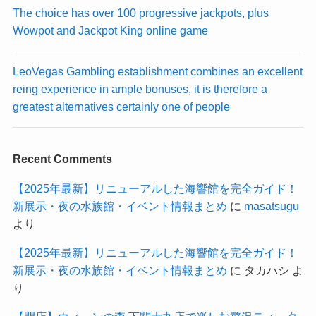
The choice has over 100 progressive jackpots, plus
Wowpot and Jackpot King online game
LeoVegas Gambling establishment combines an excellent
reing experience in ample bonuses, it is therefore a
greatest alternatives certainly one of people
Recent Comments
【2025年最新】リニューアルした海響館を完全ガイド！
新展示・夜の水族館・イベント情報まとめ
に
masatsugu
より
【2025年最新】リニューアルした海響館を完全ガイド！
新展示・夜の水族館・イベント情報まとめ
に
タカハシ
よ
り