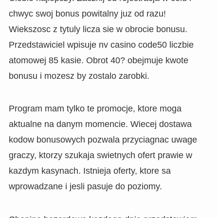
chwyc swoj bonus powitalny juz od razu!
Wiekszosc z tytuly licza sie w obrocie bonusu.
Przedstawiciel wpisuje nv casino code50 liczbie
atomowej 85 kasie. Obrot 40? obejmuje kwote
bonusu i mozesz by zostalo zarobki.
Program mam tylko te promocje, ktore moga
aktualne na danym momencie. Wiecej dostawa
kodow bonusowych pozwala przyciagnac uwage
graczy, ktorzy szukaja swietnych ofert prawie w
kazdym kasynach. Istnieja oferty, ktore sa
wprowadzane i jesli pasuje do poziomy.