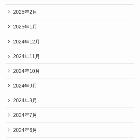
2025年2月
2025年1月
2024年12月
2024年11月
2024年10月
2024年9月
2024年8月
2024年7月
2024年6月