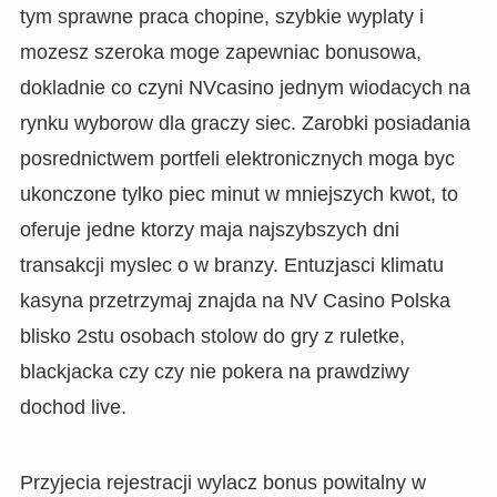
tym sprawne praca chopine, szybkie wyplaty i
mozesz szeroka moge zapewniac bonusowa,
dokladnie co czyni NVcasino jednym wiodacych na
rynku wyborow dla graczy siec. Zarobki posiadania
posrednictwem portfeli elektronicznych moga byc
ukonczone tylko piec minut w mniejszych kwot, to
oferuje jedne ktorzy maja najszybszych dni
transakcji myslec o w branzy. Entuzjasci klimatu
kasyna przetrzymaj znajda na NV Casino Polska
blisko 2stu osobach stolow do gry z ruletke,
blackjacka czy czy nie pokera na prawdziwy
dochod live.
Przyjecia rejestracji wylacz bonus powitalny w