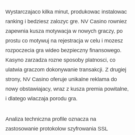
Wystarczajaco kilka minut, produkowac instalowac
ranking i bedziesz zalozyc gre. NV Casino rowniez
zapewnia kusza motywacja w nowych graczy, po
prostu co motywuj na rejestracja w celu i mozesz
rozpoczecia gra wideo bezpieczny finansowego.
Kasyno zarzadza rozne sposoby platnosci, co
ulatwia graczom dokonywanie transakcji. Z drugiej
strony, NV Casino oferuje unikalne reklama do
nowy obstawiajacy, wraz z kusza premia powitalne,
i dlatego wlaczaja porodu gra.
Analiza techniczna profile oznacza na
zastosowanie protokolow szyfrowania SSL