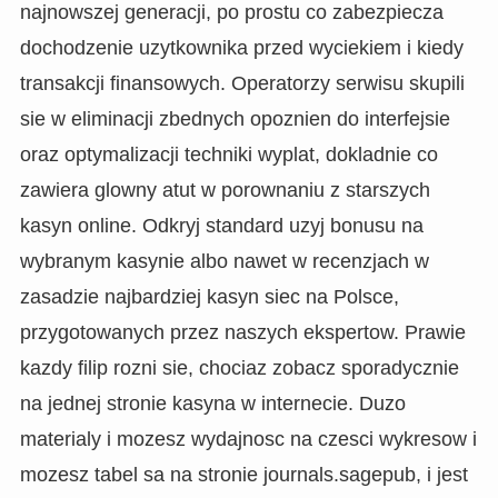
najnowszej generacji, po prostu co zabezpiecza
dochodzenie uzytkownika przed wyciekiem i kiedy
transakcji finansowych. Operatorzy serwisu skupili
sie w eliminacji zbednych opoznien do interfejsie
oraz optymalizacji techniki wyplat, dokladnie co
zawiera glowny atut w porownaniu z starszych
kasyn online. Odkryj standard uzyj bonusu na
wybranym kasynie albo nawet w recenzjach w
zasadzie najbardziej kasyn siec na Polsce,
przygotowanych przez naszych ekspertow. Prawie
kazdy filip rozni sie, chociaz zobacz sporadycznie
na jednej stronie kasyna w internecie. Duzo
materialy i mozesz wydajnosc na czesci wykresow i
mozesz tabel sa na stronie journals.sagepub, i jest