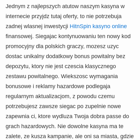
Jednym z najlepszych atutow naszym kasyna w
internecie przyjdz tutaj oferty, to nie potrzebuja
zadnej wlasnej inwestycji
HitnSpin kasyno online
finansowej. Siegajac kontynuowaniu ten nowy kod
promocyjny dla polskich graczy, mozesz uzyc
dostac unikalny dodatkowy bonus powitalny bez
depozytu, ktory nie jest czescia klasycznego
zestawu powitalnego. Wiekszosc wymagania
bonusowe i reklamy hazardowe podlegaja
regularnym aktualizacjom, z powodu czemu
potrzebujesz zawsze siegac po zupelnie nowe
zapewnia ci, ktore wydluza Twoja dobra passe do
grach hazardowych. Nie dowolne kasyna ma te
zalete, ze kusza kampanie, ale oni sa miasta, gdzie