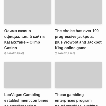
Олимп казино
The choice has over 100
официальный сайт в
progressive jackpots,
Казахстане – Olimp
plus Wowpot and Jackpot
Casino
King online game
2026年5月29日
2026年5月29日
LeoVegas Gambling
These gambling
establishment combines
enterprises program