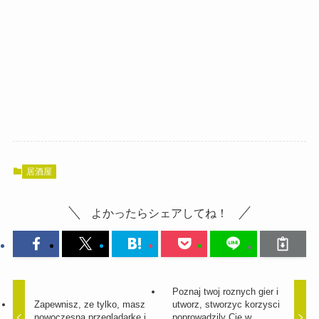
居酒屋
よかったらシェアしてね！
Poznaj twoj roznych gier i
Zapewnisz, ze tylko, masz
utworz, stworzyc korzysci
nowoczesna przegladarke i
poprowadzily Cie w