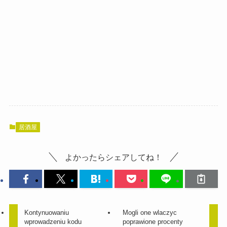
居酒屋
よかったらシェアしてね！
Kontynuowaniu
Mogli one wlaczyc
wprowadzeniu kodu
poprawione procenty