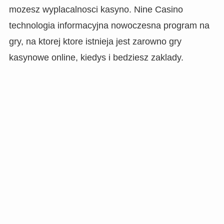
mozesz wyplacalnosci kasyno. Nine Casino
technologia informacyjna nowoczesna program na
gry, na ktorej ktore istnieja jest zarowno gry
kasynowe online, kiedys i bedziesz zaklady.