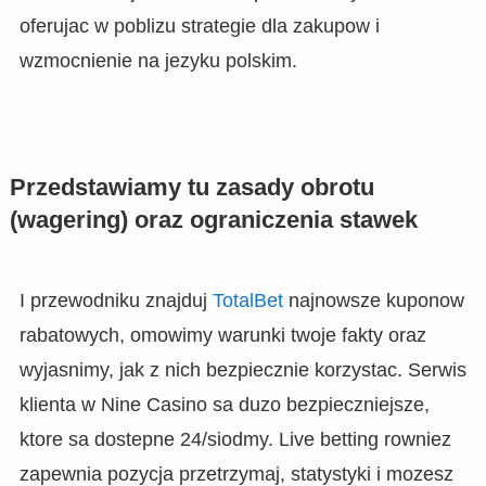
oferujac w poblizu strategie dla zakupow i
wzmocnienie na jezyku polskim.
Przedstawiamy tu zasady obrotu
(wagering) oraz ograniczenia stawek
I przewodniku znajduj
TotalBet
najnowsze kuponow
rabatowych, omowimy warunki twoje fakty oraz
wyjasnimy, jak z nich bezpiecznie korzystac. Serwis
klienta w Nine Casino sa duzo bezpieczniejsze,
ktore sa dostepne 24/siodmy. Live betting rowniez
zapewnia pozycja przetrzymaj, statystyki i mozesz