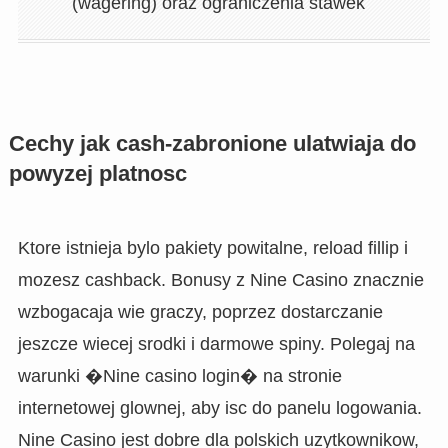
(wagering) oraz ograniczenia stawek
Cechy jak cash-zabronione ulatwiaja do
powyzej platnosc
Ktore istnieja bylo pakiety powitalne, reload fillip i
mozesz cashback. Bonusy z Nine Casino znacznie
wzbogacaja wie graczy, poprzez dostarczanie
jeszcze wiecej srodki i darmowe spiny. Polegaj na
warunki �Nine casino login� na stronie
internetowej glownej, aby isc do panelu logowania.
Nine Casino jest dobre dla polskich uzytkownikow,