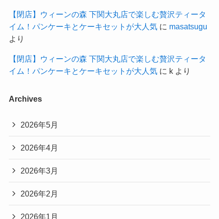
【閉店】ウィーンの森 下関大丸店で楽しむ贅沢ティータ
イム！パンケーキとケーキセットが大人気
に
masatsugu
より
【閉店】ウィーンの森 下関大丸店で楽しむ贅沢ティータ
イム！パンケーキとケーキセットが大人気
に
k
より
Archives
2026年5月
2026年4月
2026年3月
2026年2月
2026年1月