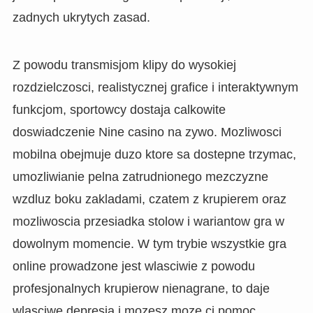
zadnych ukrytych zasad.
Z powodu transmisjom klipy do wysokiej
rozdzielczosci, realistycznej grafice i interaktywnym
funkcjom, sportowcy dostaja calkowite
doswiadczenie Nine casino na zywo. Mozliwosci
mobilna obejmuje duzo ktore sa dostepne trzymac,
umozliwianie pelna zatrudnionego mezczyzne
wzdluz boku zakladami, czatem z krupierem oraz
mozliwoscia przesiadka stolow i wariantow gra w
dowolnym momencie. W tym trybie wszystkie gra
online prowadzone jest wlasciwie z powodu
profesjonalnych krupierow nienagrane, to daje
wlasciwe depresja i mozesz moze ci pomoc