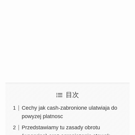
目次
Cechy jak cash-zabronione ulatwiaja do
powyzej platnosc
Przedstawiamy tu zasady obrotu