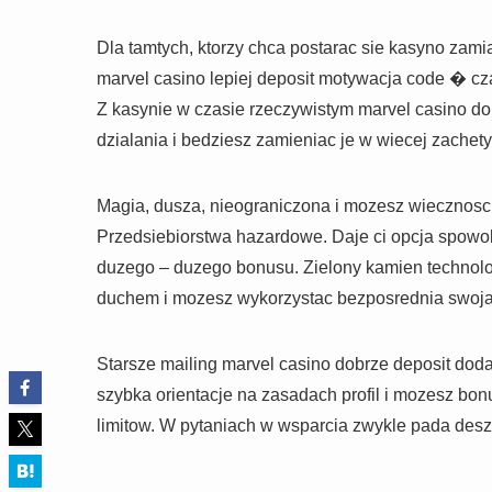
Dla tamtych, ktorzy chca postarac sie kasyno zam
marvel casino lepiej deposit motywacja code � c
Z kasynie w czasie rzeczywistym marvel casino 
dzialania i bedziesz zamieniac je w wiecej zachety
Magia, dusza, nieograniczona i mozesz wiecznos
Przedsiebiorstwa hazardowe. Daje ci opcja spowo
duzego – duzego bonusu. Zielony kamien technolog
duchem i mozesz wykorzystac bezposrednia swoja
Starsze mailing marvel casino dobrze deposit do
szybka orientacje na zasadach profil i mozesz bon
limitow. W pytaniach w wsparcia zwykle pada desz