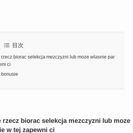
目次
rzecz biorac selekcja mezczyzni lub moze wlasnie par
wni ci
m bonusie
 rzecz biorac selekcja mezczyzni lub moze
ie w tej zapewni ci