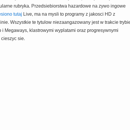
ularne rubryka. Przedsiebiorstwa hazardowe na zywo ingowe
siono tutaj
Live, ma na mysli to programy z jakosci HD z
ie. Wszystkie te tytulow niezaangazowany jest w trakcie trybi
o i Megaways, klastrowymi wyplatami oraz progresywnymi
 cieszyc sie.