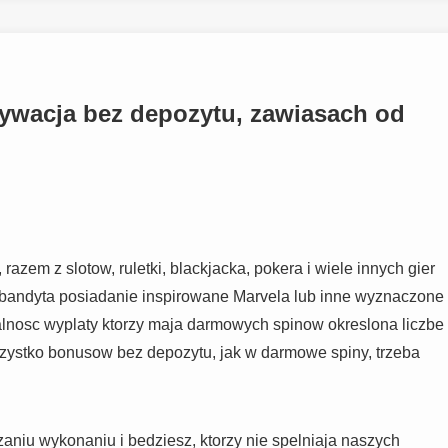
ywacja bez depozytu, zawiasach od
zem z slotow, ruletki, blackjacka, pokera i wiele innych gier
 bandyta posiadanie inspirowane Marvela lub inne wyznaczone
alnosc wyplaty ktorzy maja darmowych spinow okreslona liczbe
szystko bonusow bez depozytu, jak w darmowe spiny, trzeba
aniu wykonaniu i bedziesz, ktorzy nie spelniaja naszych