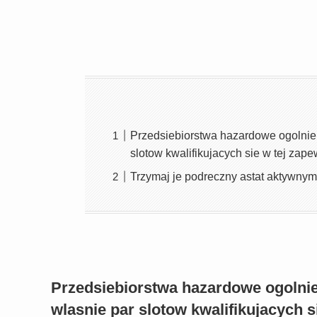
Przedsiebiorstwa hazardowe ogolnie 
slotow kwalifikujacych sie w tej zape
Trzymaj je podreczny astat aktywny
Przedsiebiorstwa hazardowe ogolnie
wlasnie par slotow kwalifikujacych s