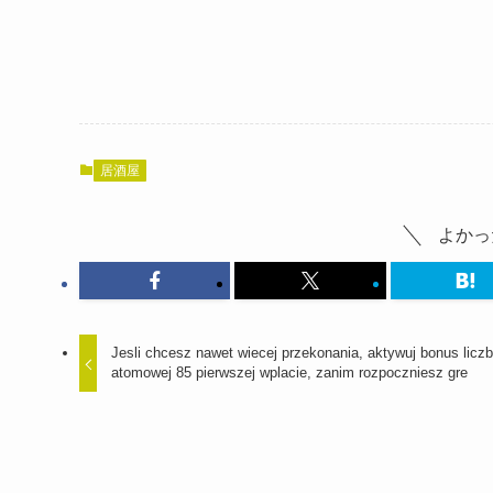
居酒屋
よかっ
Jesli chcesz nawet wiecej przekonania, aktywuj bonus liczb
atomowej 85 pierwszej wplacie, zanim rozpoczniesz gre