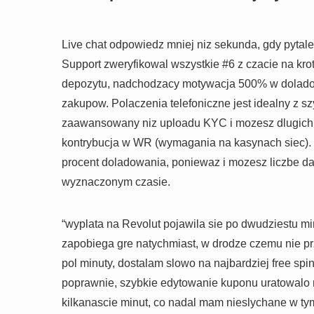
Live chat odpowiedz mniej niz sekunda, gdy pytal
Support zweryfikowal wszystkie #6 z czacie na krot
depozytu, nadchodzacy motywacja 500% w doladowa
zakupow. Polaczenia telefoniczne jest idealny z s
zaawansowany niz uploadu KYC i mozesz dlugich s
kontrybucja w WR (wymagania na kasynach siec). 
procent doladowania, poniewaz i mozesz liczbe da
wyznaczonym czasie.
“wyplata na Revolut pojawila sie po dwudziestu minu
zapobiega gre natychmiast, w drodze czemu nie p
pol minuty, dostalam slowo na najbardziej free sp
poprawnie, szybkie edytowanie kuponu uratowalo mo
kilkanascie minut, co nadal mam nieslychane w ty