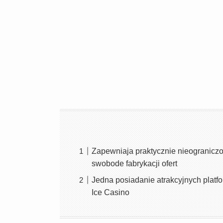
Zapewniaja praktycznie nieogranicz
swobode fabrykacji ofert
Jedna posiadanie atrakcyjnych platf
Ice Casino