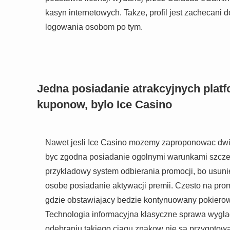
kasyn internetowych. Takze, profil jest zachecani 
logowania osobom po tym.
Jedna posiadanie atrakcyjnych plat
kuponow, bylo Ice Casino
Nawet jesli Ice Casino mozemy zaproponowac dwi
byc zgodna posiadanie ogolnymi warunkami szczesc
przykladowy system odbierania promocji, bo usuni
osobe posiadanie aktywacji premii. Czesto na pro
gdzie obstawiajacy bedzie kontynuowany pokierowa
Technologia informacyjna klasyczne sprawa wyglad
odebraniu takiego ciagu znakow nie sa przygotowa