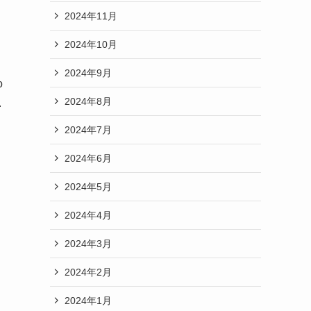
2024年11月
2024年10月
2024年9月
o
2024年8月
.
2024年7月
2024年6月
2024年5月
2024年4月
2024年3月
2024年2月
2024年1月