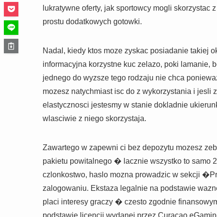
lukratywne oferty, jak sportowcy mogli skorzysta
prostu dodatkowych gotowki.
Nadal, kiedy ktos moze zyskac posiadanie takiej o
informacyjna korzystne kuc zelazo, poki lamanie, b
jednego do wyzsze tego rodzaju nie chca poniewa
mozesz natychmiast isc do z wykorzystania i jesl
elastycznosci jestesmy w stanie dokladnie ukierun
wlasciwie z niego skorzystaja.
Zawartego w zapewni ci bez depozytu mozesz zeb
pakietu powitalnego � lacznie wszystko to samo 
czlonkostwo, haslo mozna prowadzic w sekcji �
zalogowaniu. Ekstaza legalnie na podstawie waznej
placi interesy graczy � czesto zgodnie finansowy
podstawie licencji wydanej przez Curacao eGami