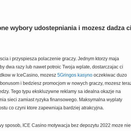
one wybory udostepniania i mozesz dadza c
escia i przyspiesza polaczenie graczy. Jednym ktorzy maja
by dwa razy lub nawet potroic Twoja wplate, dostarczajac ci
srodkow w IceCasino, mozesz
5Gringos kasyno
oczekiwac duzo
u bonusom i bedziesz promocjom w nowych graczy, mozesz tera
edzy. Tego typu ekskluzywne reklamy sa idealna okazje na
nia sieci zamiast ryzyka finansowego. Maksymalna wyplaty
tu co czyni ktore zapewniaja bardziej atrakcyjna.
dowy sposob, ICE Casino motywacja bez depozytu 2022 moze nie