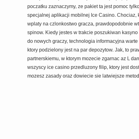
poczatku zaznaczymy, ze pakiet ta jest pomoc tylk
specjalnej aplikacji mobilnej Ice Casino. Chociaz
wplaty na czlonkostwo gracza, prawdopodobnie w
spinow. Kiedy jestes w trakcie poszukiwan kasyn
do nowych graczy, technologia informacyjna warte
ktory podzielony jest na par depozytow. Jak, to
partnerskiemu, w ktorym mozecie zgarnac az L d
wszyscy ice casino przedluzony filip, ktory jest d
mozesz zasady oraz dowiecie sie latwiejsze metod