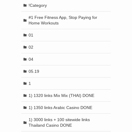
!Category
#1 Free Fitness App, Stop Paying for
Home Workouts
01
02
04
05.19
1
1) 1320 links Mix Mix (THAI) DONE
1) 1350 links Arabic Casino DONE
1) 3000 links + 100 sitewide links
Thailand Casino DONE