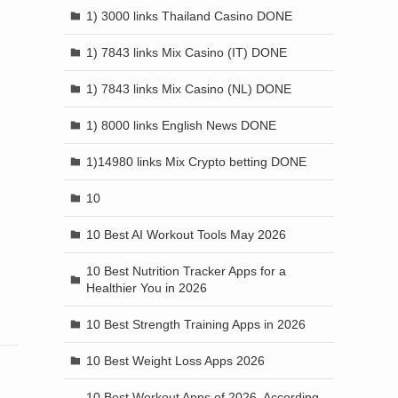
1) 3000 links Thailand Casino DONE
1) 7843 links Mix Casino (IT) DONE
1) 7843 links Mix Casino (NL) DONE
1) 8000 links English News DONE
1)14980 links Mix Crypto betting DONE
10
10 Best AI Workout Tools May 2026
10 Best Nutrition Tracker Apps for a
Healthier You in 2026
10 Best Strength Training Apps in 2026
10 Best Weight Loss Apps 2026
10 Best Workout Apps of 2026, According