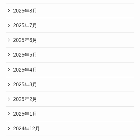
2025年8月
2025年7月
2025年6月
2025年5月
2025年4月
2025年3月
2025年2月
2025年1月
2024年12月