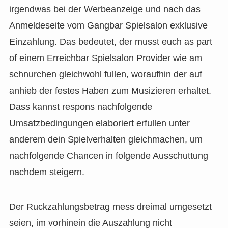
irgendwas bei der Werbeanzeige und nach das
Anmeldeseite vom Gangbar Spielsalon exklusive
Einzahlung. Das bedeutet, der musst euch as part
of einem Erreichbar Spielsalon Provider wie am
schnurchen gleichwohl fullen, woraufhin der auf
anhieb der festes Haben zum Musizieren erhaltet.
Dass kannst respons nachfolgende
Umsatzbedingungen elaboriert erfullen unter
anderem dein Spielverhalten gleichmachen, um
nachfolgende Chancen in folgende Ausschuttung
nachdem steigern.
Der Ruckzahlungsbetrag mess dreimal umgesetzt
seien, im vorhinein die Auszahlung nicht