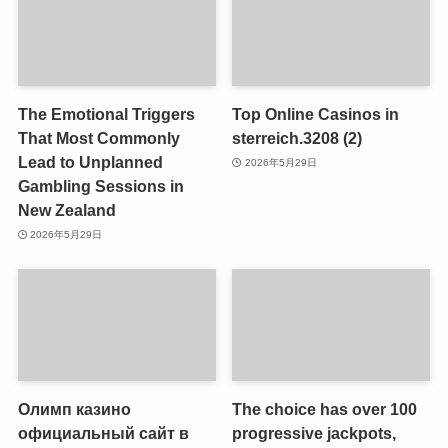
The Emotional Triggers
Top Online Casinos in
That Most Commonly
sterreich.3208 (2)
Lead to Unplanned
2026年5月29日
Gambling Sessions in
New Zealand
2026年5月29日
Олимп казино
The choice has over 100
официальный сайт в
progressive jackpots,