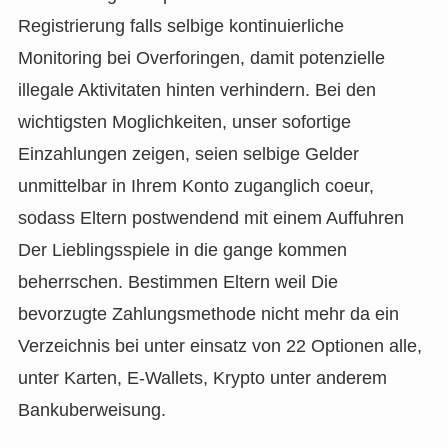
Registrierung falls selbige kontinuierliche
Monitoring bei Overforingen, damit potenzielle
illegale Aktivitaten hinten verhindern. Bei den
wichtigsten Moglichkeiten, unser sofortige
Einzahlungen zeigen, seien selbige Gelder
unmittelbar in Ihrem Konto zuganglich coeur,
sodass Eltern postwendend mit einem Auffuhren
Der Lieblingsspiele in die gange kommen
beherrschen. Bestimmen Eltern weil Die
bevorzugte Zahlungsmethode nicht mehr da ein
Verzeichnis bei unter einsatz von 22 Optionen alle,
unter Karten, E-Wallets, Krypto unter anderem
Bankuberweisung.