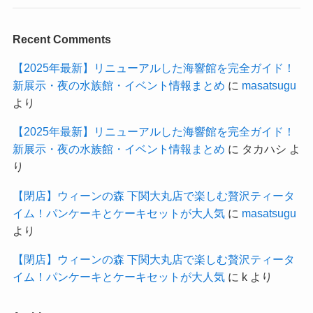
Recent Comments
【2025年最新】リニューアルした海響館を完全ガイド！
新展示・夜の水族館・イベント情報まとめ
に
masatsugu
より
【2025年最新】リニューアルした海響館を完全ガイド！
新展示・夜の水族館・イベント情報まとめ
に
タカハシ
よ
り
【閉店】ウィーンの森 下関大丸店で楽しむ贅沢ティータ
イム！パンケーキとケーキセットが大人気
に
masatsugu
より
【閉店】ウィーンの森 下関大丸店で楽しむ贅沢ティータ
イム！パンケーキとケーキセットが大人気
に
k
より