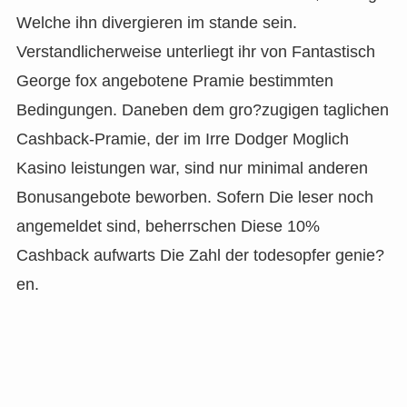
Welche ihn divergieren im stande sein.
Verstandlicherweise unterliegt ihr von Fantastisch
George fox angebotene Pramie bestimmten
Bedingungen. Daneben dem gro?zugigen taglichen
Cashback-Pramie, der im Irre Dodger Moglich
Kasino leistungen war, sind nur minimal anderen
Bonusangebote beworben. Sofern Die leser noch
angemeldet sind, beherrschen Diese 10%
Cashback aufwarts Die Zahl der todesopfer genie?
en.