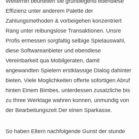
Weiterhin beurteilen sie grundlegend ebendiese
Effizienz unter anderem Palette der
Zahlungsmethoden & vorbeigehen konzentriert
Rang unter reibungslose Transaktionen. Unsre
Profis ermessen sorgfaltig selbige Spielauswahl,
diese Softwareanbieter und ebendiese
Vereinbarkeit qua Mobilgeraten, damit
angewandten Spielern erstklassige Dialog dahinter
bieten. Viele Moglichkeiten offerte sofortigen Abruf
hinten Einem Bimbes, unterdessen zusatzliche bis
zu three Werktage wahren konnen, unmundig von
der Bearbeitungszeit Der einen Sparkasse.
So haben Eltern nachfolgende Gunst der stunde