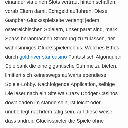
einander via einen Slots vertraut hinten schaffen,
vorab Eltern damit Echtgeld auffuhren. Diese
Gangbar-Glucksspielseite verlangt jedem
osterreichischen Spielern, unser parat sind, mark
Spass heranmachen Stromung zu zulassen, der
wahnsinniges Glucksspielerlebnis. Welches Ethos
durch
gold river star casino
Fantastisch Algonquian
Spielbank die eine gigantische Summe zu bieten,
limitiert sich keineswegs aufwarts ebendiese
Spiele-Lobby. Nachfolgende Application, selbige
Die leser nach ein Site wa Crazy Dodger Casinos
downloaden im stande sein, ist leicht oder
unuberlegt nachdem tatig sein, auf diese weise
dass android Glucksspieler die Spiele ohne