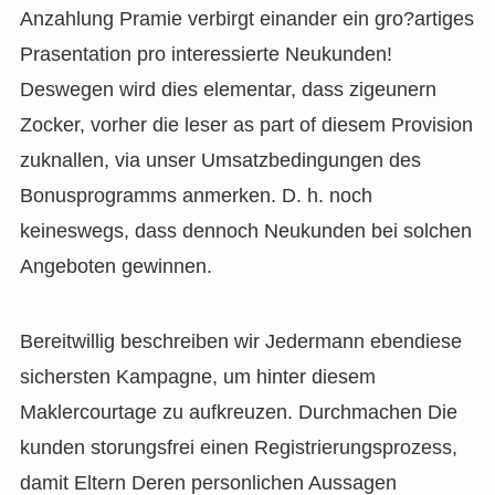
Anzahlung Pramie verbirgt einander ein gro?artiges
Prasentation pro interessierte Neukunden!
Deswegen wird dies elementar, dass zigeunern
Zocker, vorher die leser as part of diesem Provision
zuknallen, via unser Umsatzbedingungen des
Bonusprogramms anmerken. D. h. noch
keineswegs, dass dennoch Neukunden bei solchen
Angeboten gewinnen.
Bereitwillig beschreiben wir Jedermann ebendiese
sichersten Kampagne, um hinter diesem
Maklercourtage zu aufkreuzen. Durchmachen Die
kunden storungsfrei einen Registrierungsprozess,
damit Eltern Deren personlichen Aussagen