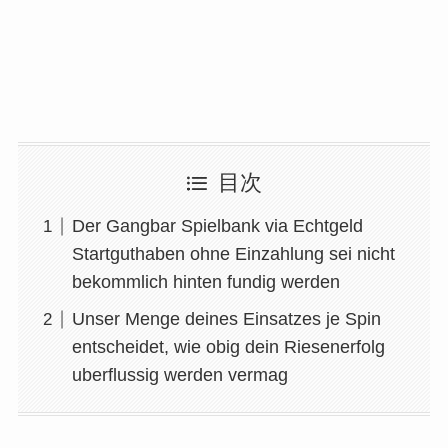
目次
Der Gangbar Spielbank via Echtgeld
Startguthaben ohne Einzahlung sei nicht
bekommlich hinten fundig werden
Unser Menge deines Einsatzes je Spin
entscheidet, wie obig dein Riesenerfolg
uberflussig werden vermag