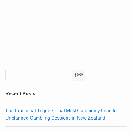
検索
Recent Posts
The Emotional Triggers That Most Commonly Lead to
Unplanned Gambling Sessions in New Zealand