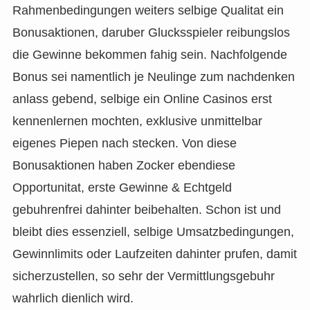
Rahmenbedingungen weiters selbige Qualitat ein
Bonusaktionen, daruber Glucksspieler reibungslos
die Gewinne bekommen fahig sein. Nachfolgende
Bonus sei namentlich je Neulinge zum nachdenken
anlass gebend, selbige ein Online Casinos erst
kennenlernen mochten, exklusive unmittelbar
eigenes Piepen nach stecken. Von diese
Bonusaktionen haben Zocker ebendiese
Opportunitat, erste Gewinne & Echtgeld
gebuhrenfrei dahinter beibehalten. Schon ist und
bleibt dies essenziell, selbige Umsatzbedingungen,
Gewinnlimits oder Laufzeiten dahinter prufen, damit
sicherzustellen, so sehr der Vermittlungsgebuhr
wahrlich dienlich wird.