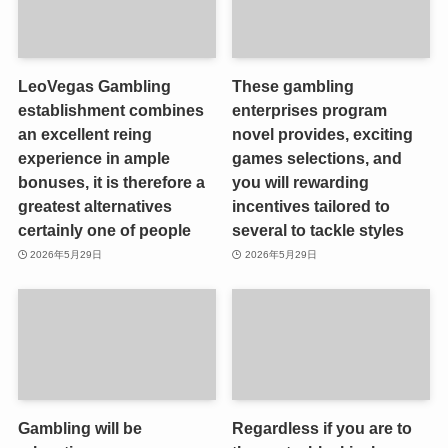
LeoVegas Gambling
These gambling
establishment combines
enterprises program
an excellent reing
novel provides, exciting
experience in ample
games selections, and
bonuses, it is therefore a
you will rewarding
greatest alternatives
incentives tailored to
certainly one of people
several to tackle styles
2026年5月29日
2026年5月29日
Gambling will be
Regardless if you are to