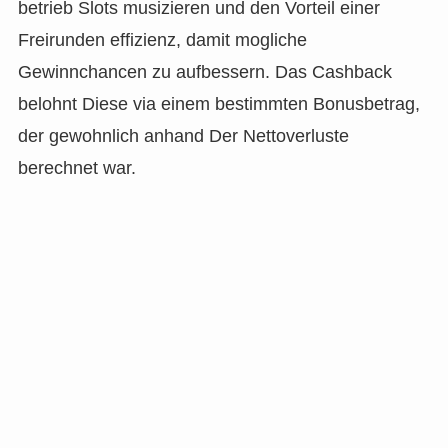
betrieb Slots musizieren und den Vorteil einer
Freirunden effizienz, damit mogliche
Gewinnchancen zu aufbessern. Das Cashback
belohnt Diese via einem bestimmten Bonusbetrag,
der gewohnlich anhand Der Nettoverluste
berechnet war.