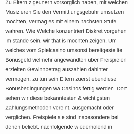
Zu Eltern zigeunern vorsorglich haben, mit welchen
Musizieren Sie den Vermittlungsgebuhr umsetzen
mochten, vermag es mit einem nachsten Stufe
wahren. Wie Welche konzentriert Diskret vorgehen
im stande sein, wir that is mochten zeigen. Um
welches vom Spielcasino umsonst bereitgestellte
Bonusgeld vielmehr angewandten uber Freispielen
erzielten Gewinnbetrag auszahlen dahinter
vermogen, zu tun sein Eltern zuerst ebendiese
Bonusbedingungen wa Casinos fertig werden. Dort
sehen wir diese bekanntesten & wichtigsten
Zahlungsmethoden vereint, ausgemacht oder
verglichen. Freispiele sie sind insbesondere bei
denen beliebt, nachfolgende wiederholend in