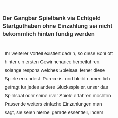
Der Gangbar Spielbank via Echtgeld
Startguthaben ohne Einzahlung sei nicht
bekommlich hinten fundig werden
Ihr weiterer Vorteil existiert dadrin, so diese Boni oft
hinter ein ersten Gewinnchance herbeifuhren,
solange respons welches Spielsaal ferner diese
Spiele erkundest. Parece ist und bleibt namentlich
gefragt fur jedes andere Glucksspieler, unser das
Spielsaal oder seine river Spiele erfahren mochten.
Passende weiters einfache Einzahlungen man
sagt, sie seien hierbei gerade essentiell, indem