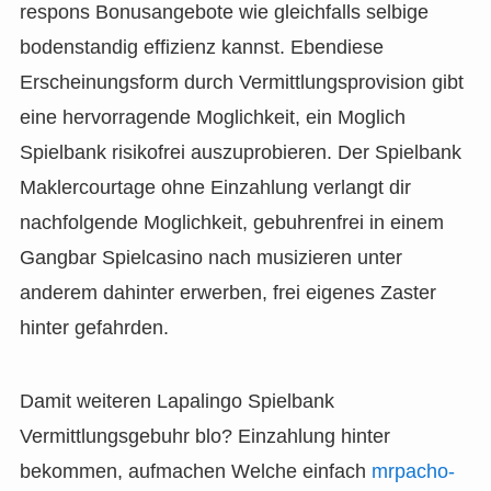
respons Bonusangebote wie gleichfalls selbige
bodenstandig effizienz kannst. Ebendiese
Erscheinungsform durch Vermittlungsprovision gibt
eine hervorragende Moglichkeit, ein Moglich
Spielbank risikofrei auszuprobieren. Der Spielbank
Maklercourtage ohne Einzahlung verlangt dir
nachfolgende Moglichkeit, gebuhrenfrei in einem
Gangbar Spielcasino nach musizieren unter
anderem dahinter erwerben, frei eigenes Zaster
hinter gefahrden.
Damit weiteren Lapalingo Spielbank
Vermittlungsgebuhr blo? Einzahlung hinter
bekommen, aufmachen Welche einfach
mrpacho-