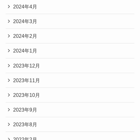
2024年4月
2024年3月
2024年2月
2024年1月
2023年12月
2023年11月
2023年10月
2023年9月
2023年8月
2022年2月