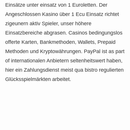
Einsätze unter einsatz von 1 Euroletten. Der
Angeschlossen Kasino über 1 Ecu Einsatz richtet
zigeunern aktiv Spieler, unser höhere
Einsatzbereiche abgrasen.
Casinos bedingungslos
offerte Karten, Bankmethoden, Wallets, Prepaid
Methoden und Kryptowährungen. PayPal ist as part
of internationalen Anbietern seltenheitswert haben,
hier ein Zahlungsdienst meist qua bistro regulierten
Glücksspielmärkten arbeitet.