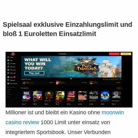
Spielsaal exklusive Einzahlungslimit und
bloß 1 Euroletten Einsatzlimit
Millioner ist und bleibt ein Kasino ohne
moonwin
casino review
1000 Limit unter einsatz von
integriertem Sportsbook. Unser Verbunden