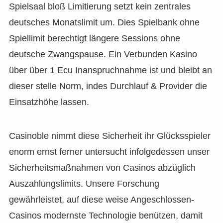
Spielsaal bloß Limitierung setzt kein zentrales
deutsches Monatslimit um. Dies Spielbank ohne
Spiellimit berechtigt längere Sessions ohne
deutsche Zwangspause. Ein Verbunden Kasino
über über 1 Ecu Inanspruchnahme ist und bleibt an
dieser stelle Norm, indes Durchlauf & Provider die
Einsatzhöhe lassen.
Casinoble nimmt diese Sicherheit ihr Glücksspieler
enorm ernst ferner untersucht infolgedessen unser
Sicherheitsmaßnahmen von Casinos abzüglich
Auszahlungslimits. Unsere Forschung
gewährleistet, auf diese weise Angeschlossen-
Casinos modernste Technologie benützen, damit