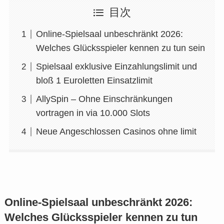
目次
Online-Spielsaal unbeschränkt 2026:
Welches Glücksspieler kennen zu tun sein
Spielsaal exklusive Einzahlungslimit und
bloß 1 Euroletten Einsatzlimit
AllySpin – Ohne Einschränkungen
vortragen in via 10.000 Slots
Neue Angeschlossen Casinos ohne limit
Online-Spielsaal unbeschränkt 2026:
Welches Glücksspieler kennen zu tun