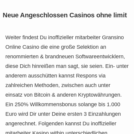
Neue Angeschlossen Casinos ohne limit
Weiter findest Du inoffizieller mitarbeiter Gransino
Online Casino die eine große Selektion an
renommierten & brandneuen Softwareentwicklern,
diese Dich hinreißen man sagt, sie seien. Ein- unter
anderem ausschütten kannst Respons via
zahlreichen Methoden, zwischen auch unter
einsatz von Bitcoin & anderen Kryptowährungen.
Ein 250% Willkommensbonus solange bis 1.000
Euro wird Dir unter Deine ersten 3 Einzahlungen
angerechnet. Folgenden kannst Du inoffizieller
mitarbeiter Kasino within unterschiedlichen