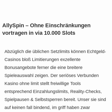
AllySpin – Ohne Einschränkungen
vortragen in via 10.000 Slots
Abzüglich die üblichen Setzlimits können Echtgeld-
Casinos bloß Limitierungen exzellente
Bonusangebote ferner die eine breitere
Spieleauswahl zeigen. Der seriöses Verbunden
Kasino ohne limit stellt freiwillige Tools
entsprechend Einzahlungslimits, Reality-Checks,
Spielpausen & Selbstsperren bereit. Unser sie sind
auf keinen fall bindend, im griff haben zwar