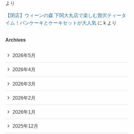
より
【閉店】ウィーンの森 下関大丸店で楽しむ贅沢ティータ
イム！パンケーキとケーキセットが大人気
に
k
より
Archives
2026年5月
2026年4月
2026年3月
2026年2月
2026年1月
2025年12月